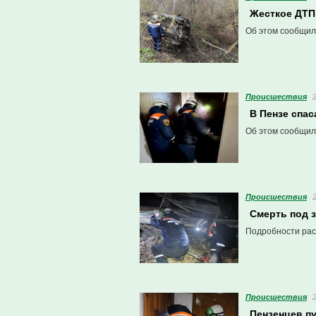
Жесткое ДТП
Об этом сообщил
Проиcшествия
В Пензе спас
Об этом сообщил
Проиcшествия
Смерть под 
Подробности рас
Проиcшествия
Пензенцев пу