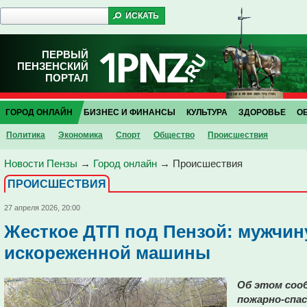
ПЕРВЫЙ
ПЕНЗЕНСКИЙ
ПОРТАЛ
ГОРОД ОНЛАЙН
БИЗНЕС И ФИНАНСЫ
КУЛЬТУРА
ЗДОРОВЬЕ
О
Политика
Экономика
Спорт
Общество
Проиcшествия
Новости Пензы
→
Город онлайн
→
Проиcшествия
ПРОИCШЕСТВИЯ
27 апреля 2026, 20:00
Жесткое ДТП под Пензой: мужчин
искореженной машины
Об этом сооб
пожарно-спа