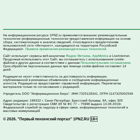
На информационном ресурсе 1PNZ.ru применяются внешние рекомендательные
технологии (информационные технологии предоставления информации на основе
сбора, систематизации и анализа сведений, относящихся к предпочтениям
пользователей сети «Интернет», находящихся на территории Российской
Федерации)».
Правила применения рекомендательных технологий
.
Сайт использует сервисы веб-аналитики
Яндекс Метрика
,
AppMetrica
и LiveInternet.
Продолжая использовать этот Сайт, вы соглашаетесь с использованием cookie-
файлов и других данных в соответствии с данным
Пользовательским соглашением
.
Срок обработки персональных данных при помощи cookie-файлов составляет 14
дней.
Редакция не несет ответственность за достоверность информации,
опубликованной в рекламных объявлениях и сообщениях информационных
агентств. Редакция не предоставляет справочной информации. Перепечатка
материалов только по согласованию с редакцией.
Учредитель ООО "Информационное Бюро". ИНН 7325128341, ОГРН 1147325002549
Адрес редакции:
198332
г. Санкт-Петербург,
Брестский бульвар, 8А, офис 305
Свидетельство о регистрации СМИ ЭЛ № ФС 77 – 75998 выдано 13.06.2019г.
Федеральной службой по надзору в сфере связи, информационных технологий и
массовых коммуникаций
© 2026.
"Первый пензенский портал" 1PNZ.RU
18+