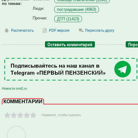
по темам:
Люди:
пострадавшие (4963)
Прочее:
ДТП (11423)
Распечатать
PDF версия
Переслать другу
Оставить комментарий
Пере
Новости smi2.ru
КОММЕНТАРИИ
- Нажмите ,чтобы оценить