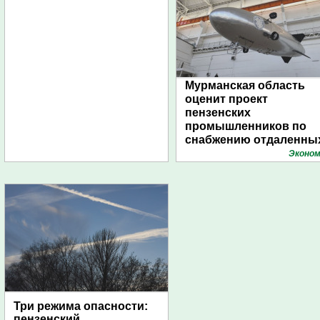
Мурманская область
оценит проект
пензенских
промышленников по
снабжению отдаленны
поселений с помощью
Эконом
дирижаблей
Три режима опасности:
пензенский