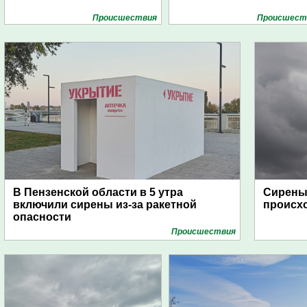
Проиcшествия
Проиcшест
В Пензенской области в 5 утра
Сирены 
включили сирены из-за ракетной
происх
опасности
Проиcшествия