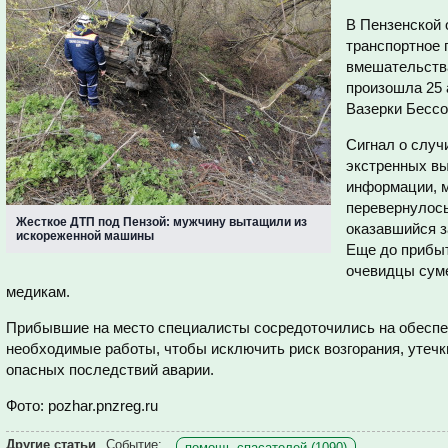
В Пензенской 
транспортное 
вмешательств
произошла 25 
Вазерки Бессо
Сигнал о случ
экстренных вы
информации, м
перевернулось
Жесткое ДТП под Пензой: мужчину вытащили из
оказавшийся 
искореженной машины
Еще до прибы
очевидцы суме
медикам.
Прибывшие на место специалисты сосредоточились на обеспеч
необходимые работы, чтобы исключить риск возгорания, утечк
опасных последствий аварии.
Фото: pozhar.pnzreg.ru
Другие статьи
Событие:
помощь спасателей (1090)