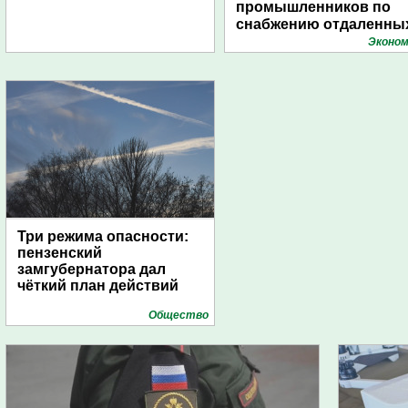
промышленников по
снабжению отдаленны
поселений с помощью
Эконом
дирижаблей
Три режима опасности:
пензенский
замгубернатора дал
чёткий план действий
Общество