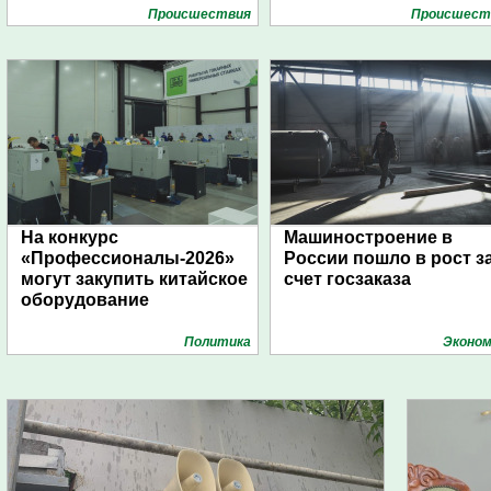
Проиcшествия
Проиcшест
На конкурс
Машиностроение в
«Профессионалы-2026»
России пошло в рост з
могут закупить китайское
счет госзаказа
оборудование
Политика
Эконом