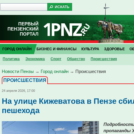
ПЕРВЫЙ
ПЕНЗЕНСКИЙ
ПОРТАЛ
ГОРОД ОНЛАЙН
БИЗНЕС И ФИНАНСЫ
КУЛЬТУРА
ЗДОРОВЬЕ
О
Политика
Экономика
Спорт
Общество
Проиcшествия
Новости Пензы
→
Город онлайн
→
Проиcшествия
ПРОИCШЕСТВИЯ
24 апреля 2026, 17:00
На улице Кижеватова в Пензе сб
пешехода
Подробности
пропаганды 