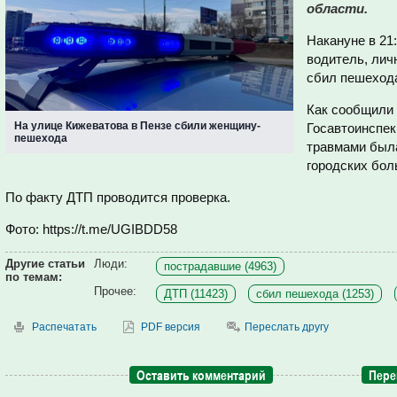
области.
Накануне в 21
водитель, лич
сбил пешехода
Как сообщили 
На улице Кижеватова в Пензе сбили женщину-
Госавтоинспек
пешехода
травмами была
городских бол
По факту ДТП проводится проверка.
Фото: https://t.me/UGIBDD58
Другие статьи
Люди:
пострадавшие (4963)
по темам:
Прочее:
ДТП (11423)
сбил пешехода (1253)
Распечатать
PDF версия
Переслать другу
Оставить комментарий
Пере