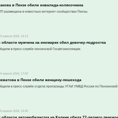
лакова в Пензе сбили инвалида-колясочника
П размещена в новостных интернет-сообществах Пензы.
25 апреля 2026, 19:13
й области мужчина на иномарке сбил девочку-подростка
бщили в пресс-службе пензенской Госавтоинспекции.
24 апреля 2026, 17:00
жеватова в Пензе сбили женщину-пешехода
бщили в пресс-службе отдела пропаганды УГАИ УМВД России по Пензенской 
20 апреля 2026, 19:00
 области автомобилистка на Калине сбила 77-летнего пенсио