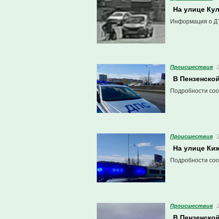
На улице Ку
Информация о ДТ
Проиcшествия
В Пензенско
Подробности соо
Проиcшествия
На улице Ки
Подробности соо
Проиcшествия
В Пензенской