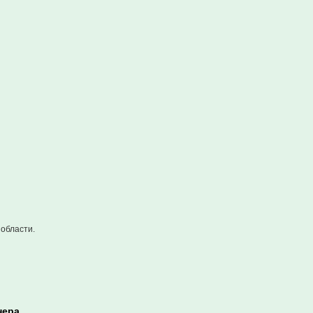
области.
нера