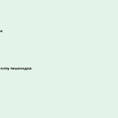
зе
 толпу пешеходов