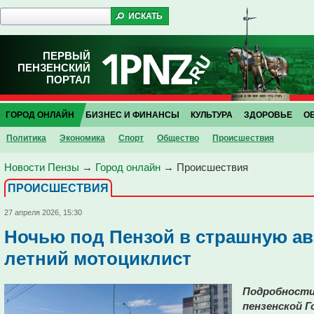
ПЕРВЫЙ
ПЕНЗЕНСКИЙ
ПОРТАЛ
ГОРОД ОНЛАЙН
БИЗНЕС И ФИНАНСЫ
КУЛЬТУРА
ЗДОРОВЬЕ
О
Политика
Экономика
Спорт
Общество
Проиcшествия
Новости Пензы
→
Город онлайн
→
Проиcшествия
ПРОИCШЕСТВИЯ
27 апреля 2026, 15:30
Ночью под Пензой в страшную ав
летний мотоциклист
Подробности
пензенской Г