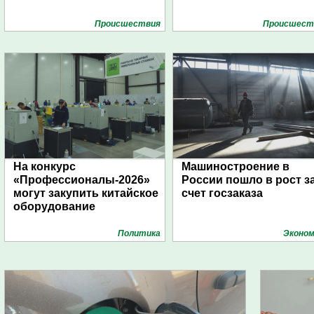
Проиcшествия
Проиcшест
На конкурс
Машиностроение в
«Профессионалы-2026»
России пошло в рост з
могут закупить китайское
счет госзаказа
оборудование
Политика
Эконом