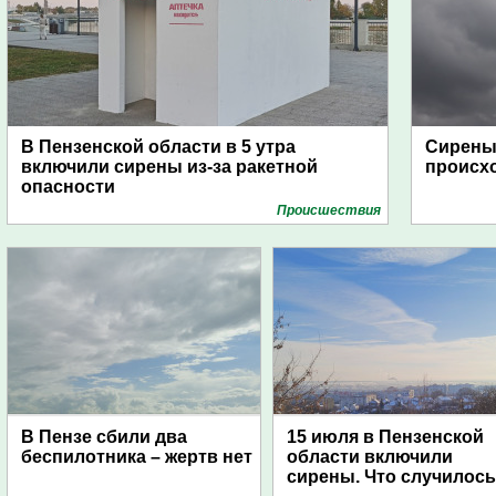
В Пензенской области в 5 утра
Сирены 
включили сирены из-за ракетной
происх
опасности
Проиcшествия
В Пензе сбили два
15 июля в Пензенской
беспилотника – жертв нет
области включили
сирены. Что случилос