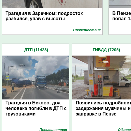
Трагедия в Заречном: подросток
В Пензе
разбился, упав с высоты
попал 1
Проиcшествия
ДТП (11423)
ГИБДД (7205)
Трагедия в Беково: два
Появились подробнос
человека погибли в ДТП с
задержания мужчины н
грузовиками
заправке в Пензе
Проиcшествия
Общес