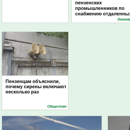
пензенских
промышленников по
снабжению отдаленны
поселений с помощью
Эконом
дирижаблей
Пензенцам объяснили,
почему сирены включают
несколько раз
Общество