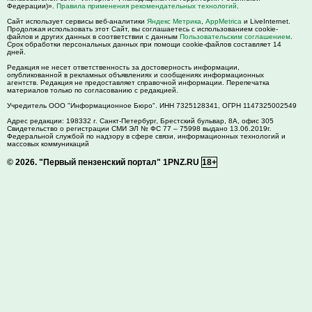
Федерации)».
Правила применения рекомендательных технологий
.
Сайт использует сервисы веб-аналитики
Яндекс Метрика
,
AppMetrica
и LiveInternet.
Продолжая использовать этот Сайт, вы соглашаетесь с использованием cookie-
файлов и других данных в соответствии с данным
Пользовательским соглашением
.
Срок обработки персональных данных при помощи cookie-файлов составляет 14
дней.
Редакция не несет ответственность за достоверность информации,
опубликованной в рекламных объявлениях и сообщениях информационных
агентств. Редакция не предоставляет справочной информации. Перепечатка
материалов только по согласованию с редакцией.
Учредитель ООО "Информационное Бюро". ИНН 7325128341, ОГРН 1147325002549
Адрес редакции:
198332
г. Санкт-Петербург,
Брестский бульвар, 8А, офис 305
Свидетельство о регистрации СМИ ЭЛ № ФС 77 – 75998 выдано 13.06.2019г.
Федеральной службой по надзору в сфере связи, информационных технологий и
массовых коммуникаций
© 2026.
"Первый пензенский портал" 1PNZ.RU
18+