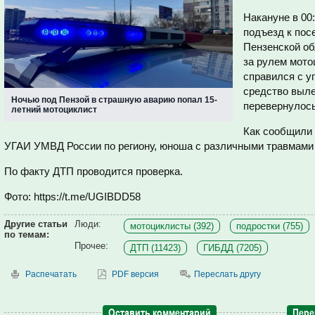
Накануне в 00
подъезд к пос
Пензенской об
за рулем мото
справился с у
средство выле
Ночью под Пензой в страшную аварию попал 15-
перевернулось
летний мотоциклист
Как сообщили 
УГАИ УМВД России по региону, юноша с различными травмами 
По факту ДТП проводится проверка.
Фото: https://t.me/UGIBDD58
Другие статьи
Люди:
мотоциклисты (392)
подростки (755)
по темам:
Прочее:
ДТП (11423)
ГИБДД (7205)
Распечатать
PDF версия
Переслать другу
Оставить комментарий
Пере