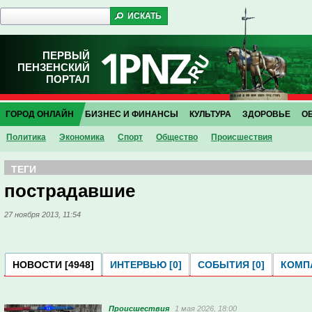
ПЕРВЫЙ
ПЕНЗЕНСКИЙ
ПОРТАЛ
ГОРОД ОНЛАЙН
БИЗНЕС И ФИНАНСЫ
КУЛЬТУРА
ЗДОРОВЬЕ
О
Политика
Экономика
Спорт
Общество
Проиcшествия
ТЕГИ
пострадавшие
27 ноября 2013, 11:54
НОВОСТИ [4948]
ИНТЕРВЬЮ [0]
СОБЫТИЯ [0]
КОМПА
Проиcшествия
1 мая 2026, 18:00