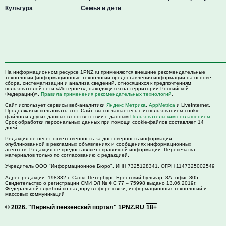
Культура
Семья и дети
На информационном ресурсе 1PNZ.ru применяются внешние рекомендательные
технологии (информационные технологии предоставления информации на основе
сбора, систематизации и анализа сведений, относящихся к предпочтениям
пользователей сети «Интернет», находящихся на территории Российской
Федерации)».
Правила применения рекомендательных технологий
.
Сайт использует сервисы веб-аналитики
Яндекс Метрика
,
AppMetrica
и LiveInternet.
Продолжая использовать этот Сайт, вы соглашаетесь с использованием cookie-
файлов и других данных в соответствии с данным
Пользовательским соглашением
.
Срок обработки персональных данных при помощи cookie-файлов составляет 14
дней.
Редакция не несет ответственность за достоверность информации,
опубликованной в рекламных объявлениях и сообщениях информационных
агентств. Редакция не предоставляет справочной информации. Перепечатка
материалов только по согласованию с редакцией.
Учредитель ООО "Информационное Бюро". ИНН 7325128341, ОГРН 1147325002549
Адрес редакции:
198332
г. Санкт-Петербург,
Брестский бульвар, 8А, офис 305
Свидетельство о регистрации СМИ ЭЛ № ФС 77 – 75998 выдано 13.06.2019г.
Федеральной службой по надзору в сфере связи, информационных технологий и
массовых коммуникаций
© 2026.
"Первый пензенский портал" 1PNZ.RU
18+