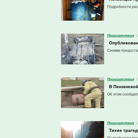
Подробности рас
Проиcшествия
Опубликован
Снимки предоста
Проиcшествия
В Пензенско
Об этом сообщил
Проиcшествия
Тихие траге