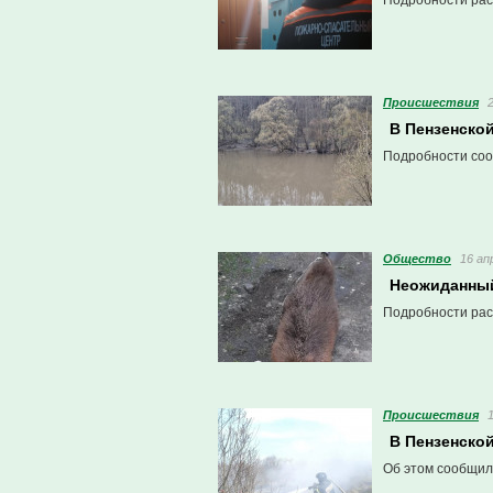
Подробности рас
Проиcшествия
В Пензенско
Подробности соо
Общество
16 ап
Неожиданный
Подробности рас
Проиcшествия
В Пензенско
Об этом сообщил