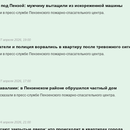
 под Пензой: мужчину вытащили из искореженной машины
и в пресс-службе Пензенского пожарно-спасательного центра.
27 апреля 2026, 19:00
атели и полиция ворвались в квартиру после тревожного сиг
и в пресс-службе Пензенского пожарно-спасательного центра.
27 апреля 2026, 17:00
завалами: в Пензенском районе обрушился частный дом
сказали в пресс-службе Пензенского пожарно-спасательного центра.
24 апреля 2026, 21:00
гают закрытые двери: что происходит в квартирах города