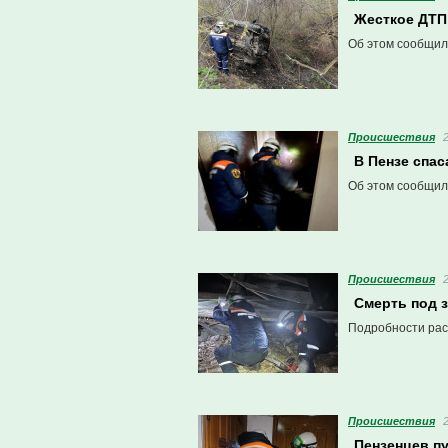
Жесткое ДТП
Об этом сообщил
Проиcшествия
В Пензе спас
Об этом сообщил
Проиcшествия
Смерть под 
Подробности рас
Проиcшествия
Пензенцев пу