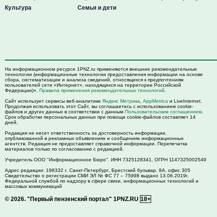
Культура
Семья и дети
На информационном ресурсе 1PNZ.ru применяются внешние рекомендательные
технологии (информационные технологии предоставления информации на основе
сбора, систематизации и анализа сведений, относящихся к предпочтениям
пользователей сети «Интернет», находящихся на территории Российской
Федерации)».
Правила применения рекомендательных технологий
.
Сайт использует сервисы веб-аналитики
Яндекс Метрика
,
AppMetrica
и LiveInternet.
Продолжая использовать этот Сайт, вы соглашаетесь с использованием cookie-
файлов и других данных в соответствии с данным
Пользовательским соглашением
.
Срок обработки персональных данных при помощи cookie-файлов составляет 14
дней.
Редакция не несет ответственность за достоверность информации,
опубликованной в рекламных объявлениях и сообщениях информационных
агентств. Редакция не предоставляет справочной информации. Перепечатка
материалов только по согласованию с редакцией.
Учредитель ООО "Информационное Бюро". ИНН 7325128341, ОГРН 1147325002549
Адрес редакции:
198332
г. Санкт-Петербург,
Брестский бульвар, 8А, офис 305
Свидетельство о регистрации СМИ ЭЛ № ФС 77 – 75998 выдано 13.06.2019г.
Федеральной службой по надзору в сфере связи, информационных технологий и
массовых коммуникаций
© 2026.
"Первый пензенский портал" 1PNZ.RU
18+