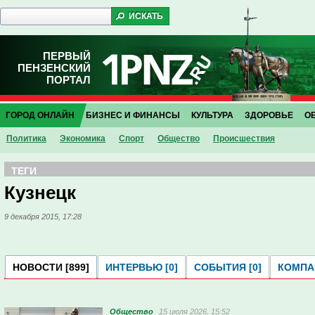
ПЕРВЫЙ
ПЕНЗЕНСКИЙ
ПОРТАЛ
ГОРОД ОНЛАЙН
БИЗНЕС И ФИНАНСЫ
КУЛЬТУРА
ЗДОРОВЬЕ
О
Политика
Экономика
Спорт
Общество
Проиcшествия
ТЕГИ
Кузнецк
9 декабря 2015, 17:28
НОВОСТИ [899]
ИНТЕРВЬЮ [0]
СОБЫТИЯ [0]
КОМПАН
Общество
15 июля 2026, 15:52