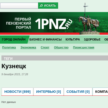
ПЕРВЫЙ
ПЕНЗЕНСКИЙ
ПОРТАЛ
ГОРОД ОНЛАЙН
БИЗНЕС И ФИНАНСЫ
КУЛЬТУРА
ЗДОРОВЬЕ
О
Политика
Экономика
Спорт
Общество
Проиcшествия
ТЕГИ
Кузнецк
9 декабря 2015, 17:28
НОВОСТИ [899]
ИНТЕРВЬЮ [0]
СОБЫТИЯ [0]
КОМПАН
Нет данных