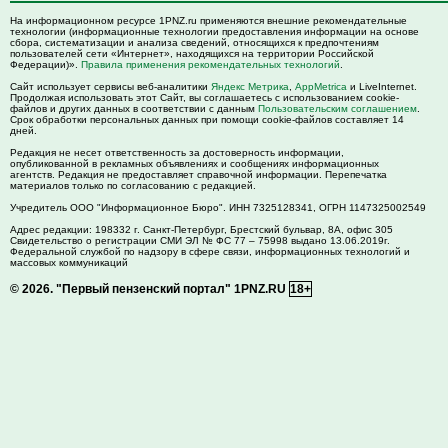
На информационном ресурсе 1PNZ.ru применяются внешние рекомендательные
технологии (информационные технологии предоставления информации на основе
сбора, систематизации и анализа сведений, относящихся к предпочтениям
пользователей сети «Интернет», находящихся на территории Российской
Федерации)».
Правила применения рекомендательных технологий
.
Сайт использует сервисы веб-аналитики
Яндекс Метрика
,
AppMetrica
и LiveInternet.
Продолжая использовать этот Сайт, вы соглашаетесь с использованием cookie-
файлов и других данных в соответствии с данным
Пользовательским соглашением
.
Срок обработки персональных данных при помощи cookie-файлов составляет 14
дней.
Редакция не несет ответственность за достоверность информации,
опубликованной в рекламных объявлениях и сообщениях информационных
агентств. Редакция не предоставляет справочной информации. Перепечатка
материалов только по согласованию с редакцией.
Учредитель ООО "Информационное Бюро". ИНН 7325128341, ОГРН 1147325002549
Адрес редакции:
198332
г. Санкт-Петербург,
Брестский бульвар, 8А, офис 305
Свидетельство о регистрации СМИ ЭЛ № ФС 77 – 75998 выдано 13.06.2019г.
Федеральной службой по надзору в сфере связи, информационных технологий и
массовых коммуникаций
© 2026.
"Первый пензенский портал" 1PNZ.RU
18+