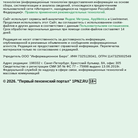
технологии (информационные технологии предоставления информации на основе
сбора, систематизации и анализа сведений, относящихся к предпочтениям
пользователей сети «Интернет», находящихся на территории Российской
Федерации)».
Правила применения рекомендательных технологий
.
Сайт использует сервисы веб-аналитики
Яндекс Метрика
,
AppMetrica
и LiveInternet.
Продолжая использовать этот Сайт, вы соглашаетесь с использованием cookie-
файлов и других данных в соответствии с данным
Пользовательским соглашением
.
Срок обработки персональных данных при помощи cookie-файлов составляет 14
дней.
Редакция не несет ответственность за достоверность информации,
опубликованной в рекламных объявлениях и сообщениях информационных
агентств. Редакция не предоставляет справочной информации. Перепечатка
материалов только по согласованию с редакцией.
Учредитель ООО "Информационное Бюро". ИНН 7325128341, ОГРН 1147325002549
Адрес редакции:
198332
г. Санкт-Петербург,
Брестский бульвар, 8А, офис 305
Свидетельство о регистрации СМИ ЭЛ № ФС 77 – 75998 выдано 13.06.2019г.
Федеральной службой по надзору в сфере связи, информационных технологий и
массовых коммуникаций
© 2026.
"Первый пензенский портал" 1PNZ.RU
18+