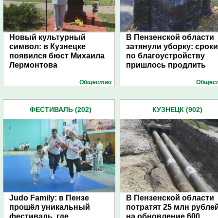
Новый культурный
В Пензенской области
символ: в Кузнецке
затянули уборку: сроки
появился бюст Михаила
по благоустройству
Лермонтова
пришлось продлить
Общество
Общес
ФЕСТИВАЛЬ (202)
КУЗНЕЦК (902)
Judo Family: в Пензе
В Пензенской области
прошёл уникальный
потратят 25 млн рубле
фестиваль, где
на обновление 600