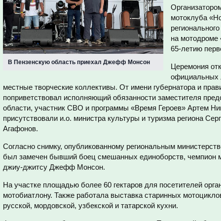
Организаторо
мотоклуба «Но
регионального
на мотодроме 
65-летию перв
В Пензенскую область приехал Джефф Монсон
Церемония от
официальных л
местные творческие коллективы. От имени губернатора и прав
поприветствовал исполняющий обязанности заместителя пред
области, участник СВО и программы «Время Героев» Артем Ни
присутствовали и.о. министра культуры и туризма региона Сер
Агафонов.
Согласно снимку, опубликованному региональным министерств
был замечен бывший боец смешанных единоборств, чемпион м
джиу-джитсу Джефф Монсон.
На участке площадью более 60 гектаров для посетителей орга
мотобиатлону. Также работала выставка старинных мотоциклов
русской, мордовской, узбекской и татарской кухни.