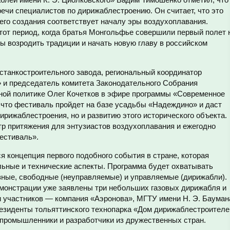
ечи специалистов по дирижаблестроению. Он считает, что это
его создания соответствует началу эры воздухоплавания.
тот период, когда братья Монгольфье совершили первый полет 
бы возродить традиции и начать новую главу в российском
станкостроительного завода, региональный координатор
» и председатель комитета Законодательного Собрания
ной политике Олег Кочетков в эфире программы «Современное
, что фестиваль пройдет на базе усадьбы «Надеждино» и даст
ирижаблестроения, но и развитию этого исторического объекта.
тр притяжения для энтузиастов воздухоплавания и ежегодно
естиваль».
 концепция первого подобного события в стране, которая
ьные и технические аспекты. Программа будет охватывать
зные, свободные (неуправляемые) и управляемые (дирижабли).
монстрации уже заявлены три небольших газовых дирижабля и
 участников — компания «Аэронова», МГТУ имени Н. Э. Бауман
езиденты тольяттинского технопарка «Дом дирижаблестроителе
е промышленники и разработчики из дружественных стран.