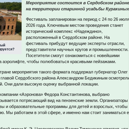
Мероприятие состоится в Сердобском район
на территории старинной усадьбы Куракиных
Фестиваль запланирован на период с 24 по 26 июл
2026 года. Ключевым местом проведения станет
исторический комплекс «Надеждино»,
расположенный в Сердобском районе. На
фестиваль прибудут ведущие эксперты отрасли,
ный
представители научных кругов и промышленности.
ируется?
Посетители смогут ознакомиться с новейшими
а аэролифте, чтобы полюбоваться красивыми пейзажами.
стране мероприятия такого формата поддержал губернатор Олег
 главой Сердобского района Александром Бедикиным осмотрел
. Они дали высокую оценку выбранной локации.
 компании «Аэронова» Федора Константинова, выбрано
крывается потрясающий вид на пензенские земли. Организаторы
азы и образовательные программы для детей и взрослых, чтобы
ю. Мы работаем в этой сфере, и именно нам стоит заниматься 
блей имени К. Э. Циолковского» Вадим Тимошенко отметил, что