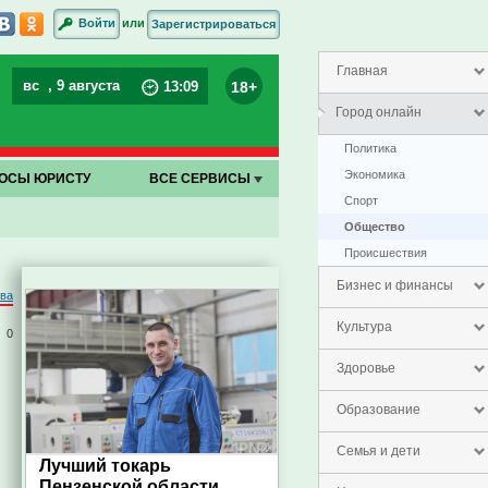
или
Войти
Зарегистрироваться
Главная
вс
, 9 августа
18+
13
:
09
Город онлайн
Политика
Экономика
ОСЫ ЮРИСТУ
ВСЕ СЕРВИСЫ
Спорт
Общество
Проиcшествия
Бизнес и финансы
ва
Культура
0
Здоровье
Образование
Семья и дети
Лучший токарь
Пензенской области