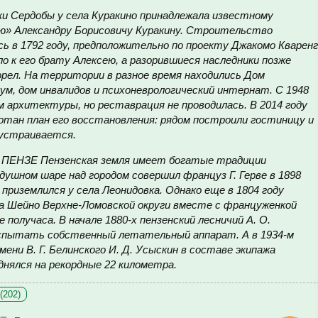
ки Сердобы у села Куракино принадлежала известному
ю» Александру Борисовичу Куракину. Строительство
ь в 1792 году, предположительно по проекту Джакомо Кваренг
о к его брату Алексею, а разорившиеся наследники позже
горел. На территории в разное время находились Дом
м, дом инвалидов и психоневрологический интернат. С 1948
 архитектуры, но реставрация не проводилась. В 2014 году
отан план его восстановления: рядом построили гостиницу и
оустраивается.
НЗЕ Пензенская земля имеет богатые традиции
душном шаре над городом совершил француз Г. Герве в 1898
н приземлился у села Леонидовка. Однако еще в 1804 году
ла Шейно Верхне-Ломовской округи вместе с француженкой
 получаса. В начале 1880-х пензенский лесничий А. О.
спытать собственный летательный аппарат. А в 1934-м
ени В. Г. Белинского И. Д. Усыскин в составе экипажа
ялся на рекордные 22 километра.
(202)