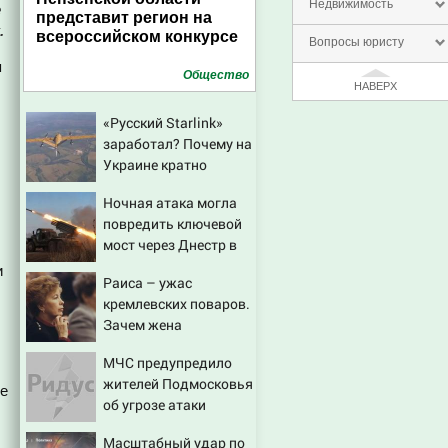
Недвижимость
е
представит регион на
.
всероссийском конкурсе
Вопросы юристу
я
Общество
НАВЕРХ
«Русский Starlink»
заработал? Почему на
Украине кратно
увеличилась точность
Ночная атака могла
попаданий по
повредить ключевой
объектам ВСУ
мост через Днестр в
Одесской области
и
Раиса – ужас
кремлевских поваров.
Зачем жена
Горбачева требовала
МЧС предупредило
пять видов каши
жителей Подмосковья
каждое утро?
ее
об угрозе атаки
дронов
Масштабный удар по