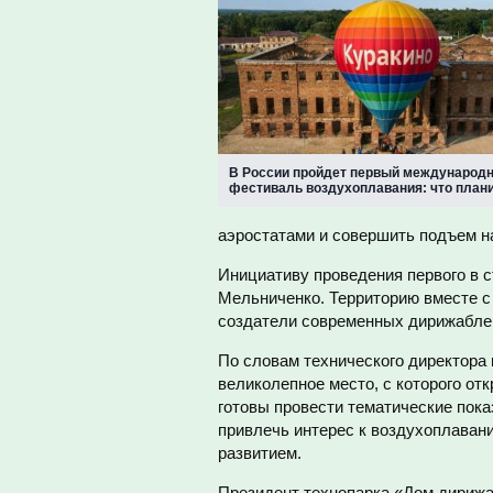
В России пройдет первый международ
фестиваль воздухоплавания: что план
аэростатами и совершить подъем н
Инициативу проведения первого в 
Мельниченко. Территорию вместе с
создатели современных дирижаблей
По словам технического директора
великолепное место, с которого от
готовы провести тематические пок
привлечь интерес к воздухоплавани
развитием.
Президент технопарка «Дом дирижа