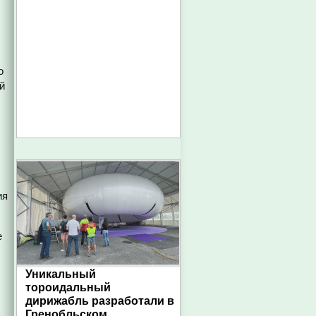
о
й
ия
е
Уникальный
тороидальный
дирижабль разработали в
Гренобльском