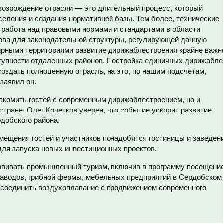
возрождение отрасли — это длительный процесс, который
селения и создания нормативной базы. Тем более, технические
 работа над правовыми нормами и стандартами в области
ова для законодательной структуры, регулирующей данную
ирными территориями развитие дирижаблестроения крайне важн
тупности отдаленных районов. Постройка единичных дирижабле
оздать полноценную отрасль, на это, по нашим подсчетам,
заявил он.
накомить гостей с современным дирижаблестроением, но и
стране. Олег Кочетков уверен, что событие ускорит развитие
добского района.
мещения гостей и участников понадобятся гостиницы и заведен
для запуска новых инвестиционных проектов.
звивать промышленный туризм, включив в программу посещени
заводов, грибной фермы, мебельных предприятий в Сердобском
т соединить воздухоплавание с продвижением современного