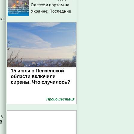
Одессе и портам на
Украине: Последние
новости, подробности
на
об ударах России 9
августа 2026 года
15 июля в Пензенской
области включили
сирены. Что случилось?
Проиcшествия
а,
й