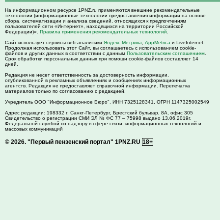
На информационном ресурсе 1PNZ.ru применяются внешние рекомендательные
технологии (информационные технологии предоставления информации на основе
сбора, систематизации и анализа сведений, относящихся к предпочтениям
пользователей сети «Интернет», находящихся на территории Российской
Федерации)».
Правила применения рекомендательных технологий
.
Сайт использует сервисы веб-аналитики
Яндекс Метрика
,
AppMetrica
и LiveInternet.
Продолжая использовать этот Сайт, вы соглашаетесь с использованием cookie-
файлов и других данных в соответствии с данным
Пользовательским соглашением
.
Срок обработки персональных данных при помощи cookie-файлов составляет 14
дней.
Редакция не несет ответственность за достоверность информации,
опубликованной в рекламных объявлениях и сообщениях информационных
агентств. Редакция не предоставляет справочной информации. Перепечатка
материалов только по согласованию с редакцией.
Учредитель ООО "Информационное Бюро". ИНН 7325128341, ОГРН 1147325002549
Адрес редакции:
198332
г. Санкт-Петербург,
Брестский бульвар, 8А, офис 305
Свидетельство о регистрации СМИ ЭЛ № ФС 77 – 75998 выдано 13.06.2019г.
Федеральной службой по надзору в сфере связи, информационных технологий и
массовых коммуникаций
© 2026.
"Первый пензенский портал" 1PNZ.RU
18+