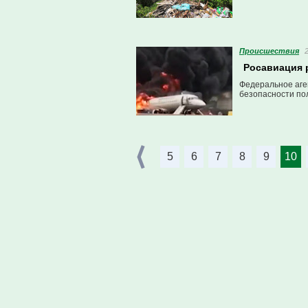
Проиcшествия
Росавиация 
Федеральное аге
безопасности по
5
6
7
8
9
10