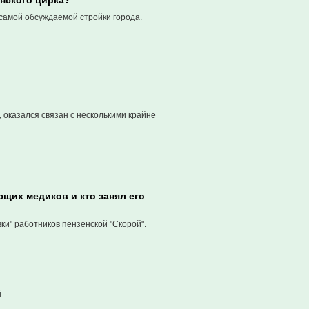
нского цирка?
самой обсуждаемой стройки города.
 оказался связан с несколькими крайне
ющих медиков и кто занял его
ки" работников пензенской "Скорой".
й