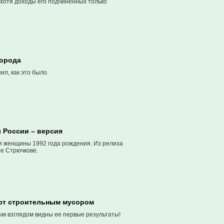
 хотя доходы его подчиненных только
Города
л, как это было.
 России – версия
ии женщины 1992 года рождения. Из релиза
ре Стрючкове.
ают строительным мусором
ым взглядом видны ее первые результаты!