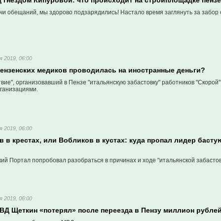
д гнездом Кипуровой: что происходит на стройплощадке пензе
чи обещаний, мы здорово подзарядились! Настало время заглянуть за забор 
я 2019, 06:00
пензенских медиков проводилась на иностранные деньги?
ие", организовавший в Пензе "итальянскую забастовку" работников "Скорой",
ганизациями.
я 2019, 06:00
в крестах, или Вобликов в кустах: куда пропал лидер басту
й Портал попробовал разобраться в причинах и ходе "итальянской забастов
я 2019, 06:00
ВД Щеткин «потерял» после переезда в Пензу миллион рубле