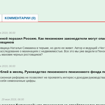
КОММЕНТАРИИ (0)
я 2019, 06:00
ной поразил Россию. Как пензенские законодатели могут спа
товщиков
овщица Наталья Симакина в тюрьме, но дело ее живет. Автор и ведущий «Че
расследование о махинациях с недвижимостью. Все это мы уже видели в Пенз
ь маховик черных ростовщиков?
я 2019, 06:00
ублей в месяц. Руководство пензенского пенсионного фонда по
ионная реформа не позволяет не проявлять интерес к доходам руководства 
 себя семизначные цифры.
29 мая 2019, 06:00