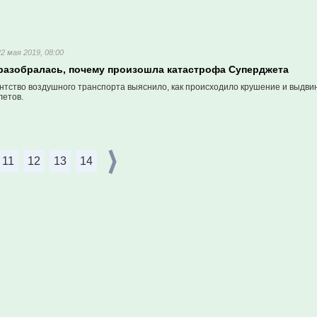
22 мая 2019, 08:00
разобралась, почему произошла катастрофа Суперджета
нтство воздушного транспорта выяснило, как происходило крушение и выдв
летов.
11
12
13
14