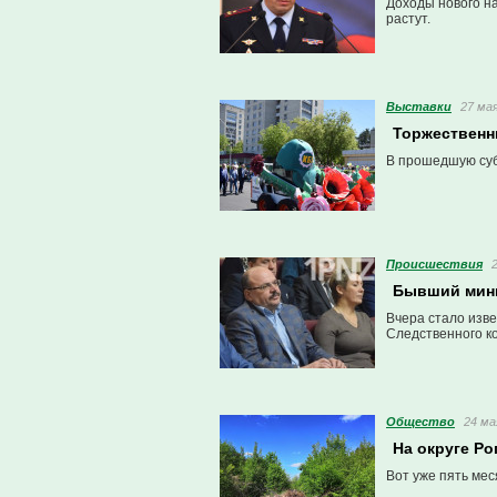
Доходы нового на
растут.
Выставки
27 мая
Торжественн
В прошедшую суб
Проиcшествия
Бывший мини
Вчера стало изв
Следственного ко
Общество
24 ма
На округе Р
Вот уже пять ме