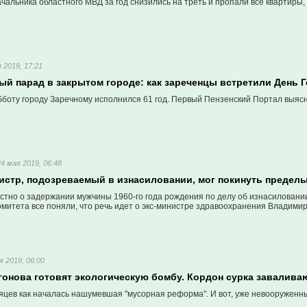
чальника областного МВД за год снизились на треть и пропали все квартиры,
 2019, 17:21
ый парад в закрытом городе: как зареченцы встретили День 
боту городу Заречному исполнился 61 год. Первый Пензенский Портал выясни
24 мая 2019, 06:48
стр, подозреваемый в изнасиловании, мог покинуть пределы
естно о задержании мужчины 1960-го года рождения по делу об изнасилован
митета все поняли, что речь идет о экс-министре здравоохранения Владими
я 2019, 06:00
огонова готовят экологическую бомбу. Кордон сурка завалив
сяцев как началась нашумевшая "мусорная реформа". И вот, уже невооруженн