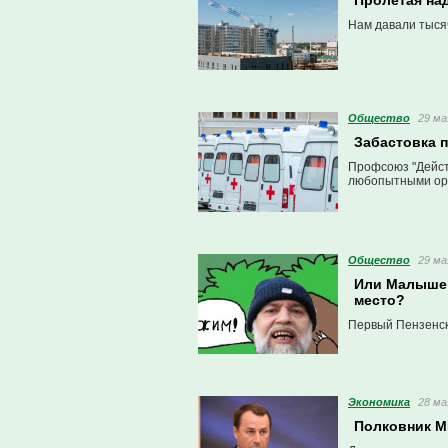
Пролетая на
Нам давали тыся
Общество
29 ма
Забастовка 
Профсоюз "Действ
любопытными ор
Общество
29 ма
Или Малышев 
место?
Первый Пензенски
Экономика
28 ма
Полковник М