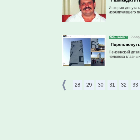
Размандатит
История депутат
изобличавшего п
Общество
2 авг
Переплюнуть
Пензенский диза
человека главны
28
29
30
31
32
33