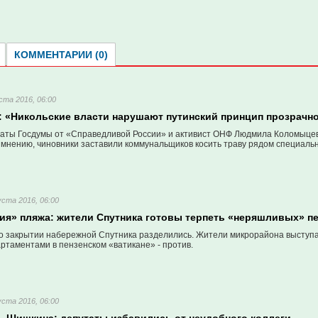
КОММЕНТАРИИ (0)
ста 2016, 06:00
 «Никольские власти нарушают путинский принцип прозрачн
таты Госдумы от «Справедливой России» и активист ОНФ Людмила Коломыце
е мнению, чиновники заставили коммунальщиков косить траву рядом специаль
уста 2016, 06:00
ия» пляжа: жители Спутника готовы терпеть «неряшливых» пе
о закрытии набережной Спутника разделились. Жители микрорайона выступают
ртаментами в пензенском «ватикане» - против.
уста 2016, 06:00