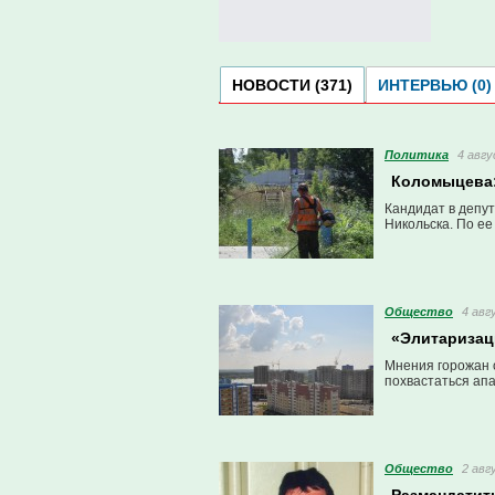
НОВОСТИ (371)
ИНТЕРВЬЮ (0)
Политика
4 авгу
Коломыцева:
Кандидат в депу
Никольска. По е
Общество
4 авг
«Элитаризац
Мнения горожан 
похвастаться апа
Общество
2 авг