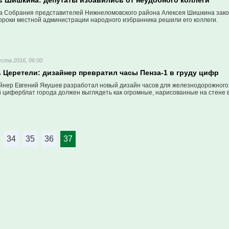
ь Шишкина: депутаты избавились от неудобного коллеги
а Собрания представителей Нижнеломовского района Алексея Шишкина зако
ороки местной администрации народного избранника решили его коллеги.
уста 2016, 06:00
 Церетели: дизайнер превратил часы Пенза-1 в груду цифр
йнер Евгений Якушев разработал новый дизайн часов для железнодорожного 
й циферблат города должен выглядеть как огромные, нарисованные на стене 
34
35
36
37