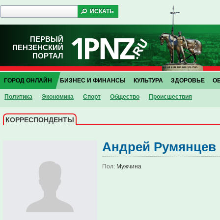
ПЕРВЫЙ
ПЕНЗЕНСКИЙ
ПОРТАЛ
ГОРОД ОНЛАЙН
БИЗНЕС И ФИНАНСЫ
КУЛЬТУРА
ЗДОРОВЬЕ
О
Политика
Экономика
Спорт
Общество
Проиcшествия
КОРРЕСПОНДЕНТЫ
Андрей Румянцев
Пол:
Мужчина