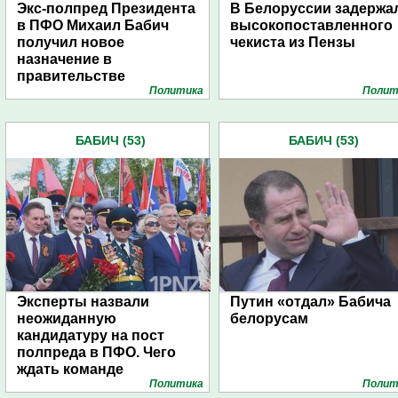
Экс-полпред Президента
В Белоруссии задержа
в ПФО Михаил Бабич
высокопоставленного
получил новое
чекиста из Пензы
назначение в
правительстве
Политика
Полит
Медведева
БАБИЧ (53)
БАБИЧ (53)
Эксперты назвали
Путин «отдал» Бабича
неожиданную
белорусам
кандидатуру на пост
полпреда в ПФО. Чего
ждать команде
Политика
Полит
Белозерцева?