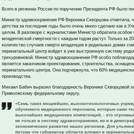
Всего в регионах России по поручению Президента РФ было по
Министр здравоохранения РФ Вероника Скворцова отметила, ч
детства за последние годы было очень много сделано как в Уль
целом. В разговоре с журналистами Министр обратила особое 
младенческой смертности с каждым годом растут. Только за 20
количество случаев смерти младенцев в родильных домах сни
перинатальный центр войдет в уже выстроенную систему родо
трехуровневой. Министр здравоохранения РФ особо поблагода
является заказчиком проектирования, строительства, оснащен
перинатального центра. Она подчеркнула, что 60% медицински
производства.
Михаил Бабич выразил благодарность Веронике Скворцовой за 
Приволжскому федеральному округу.
«Семь таких мощнейших, высокотехнологичных учреж
обученного медицинского персонала, которые сами т
высочайших медицинских компетенций, - это огромный
не только в систему здравоохранения, но и в демогра
экономическое развитие наших регионов. Для ульянов
потому что губернатор области вложил в перинатальны