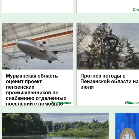
Сп
Мурманская область
Прогноз погоды в
оценит проект
Пензенской области на
пензенских
июля
промышленников по
снабжению отдаленных
Экономика
Общес
поселений с помощью
дирижаблей