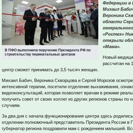
Федерации в
Михаил Баби
Вероника Скв
области Сер
генеральног
«Ростех» Ни
открыли обл
«Мама».
В ПФО выполнили поручение Президента РФ по
строительству перинатальных центров
Новый медици
рассчитан на 1
центр сможет принимать до 3,5 тысяч женщин.
Михаил Бабич, Вероника Скворцова и Сергей Морозов осмотре
интенсивной терапии, посетили отделение выхаживания, ознак
видеоконсультаций, которая позволяет врачам в режиме реаль
получить совет от своих коллег из других регионов страны п
случаям.
За два дня с начала функционирования центра здесь родились
отделении полномочный представитель Президента России в 
губернатор региона поздравили мам с рождением малышей. Все