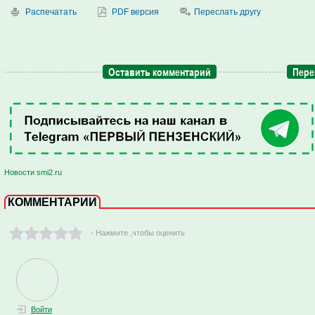
Распечатать
PDF версия
Переслать другу
Оставить комментарий
Пере
Новости smi2.ru
КОММЕНТАРИИ
- Нажмите ,чтобы оценить
Войти