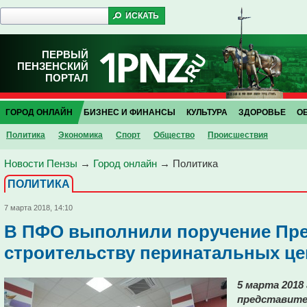
ПЕРВЫЙ
ПЕНЗЕНСКИЙ
ПОРТАЛ
ГОРОД ОНЛАЙН
БИЗНЕС И ФИНАНСЫ
КУЛЬТУРА
ЗДОРОВЬЕ
О
Политика
Экономика
Спорт
Общество
Проиcшествия
Новости Пензы
→
Город онлайн
→
Политика
ПОЛИТИКА
7 марта 2018, 14:10
В ПФО выполнили поручение Пре
строительству перинатальных ц
5 марта 2018
представите