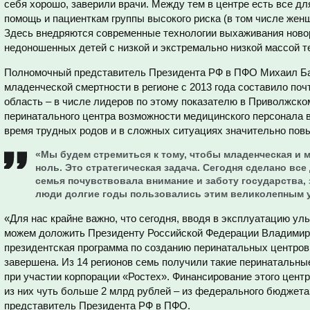
себя хорошо, заверили врачи. Между тем в центре есть все дл
помощь и пациенткам группы высокого риска (в том числе же
Здесь внедряются современные технологии выхаживания ново
недоношенных детей с низкой и экстремально низкой массой т
Полномочный представитель Президента РФ в ПФО Михаил Ба
младенческой смертности в регионе с 2013 года составило поч
область – в числе лидеров по этому показателю в Приволжском
перинатального центра возможности медицинского персонала 
время трудных родов и в сложных ситуациях значительно пов
«Мы будем стремиться к тому, чтобы младенческая и 
ноль. Это стратегическая задача. Сегодня сделано все
семья почувствовала внимание и заботу государства, 
люди долгие годы пользовались этим великолепным у
«Для нас крайне важно, что сегодня, вводя в эксплуатацию ул
можем доложить Президенту Российской Федерации Владимиру
президентская программа по созданию перинатальных центро
завершена. Из 14 регионов семь получили такие перинатальн
при участии корпорации «Ростех». Финансирование этого центр
из них чуть больше 2 млрд рублей – из федерального бюджета
представитель Президента РФ в ПФО.