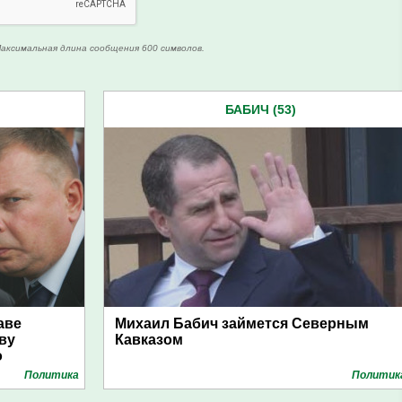
аксимальная длина сообщения 600 символов.
БАБИЧ (53)
аве
Михаил Бабич займется Северным
ву
Кавказом
о
Политика
Политик