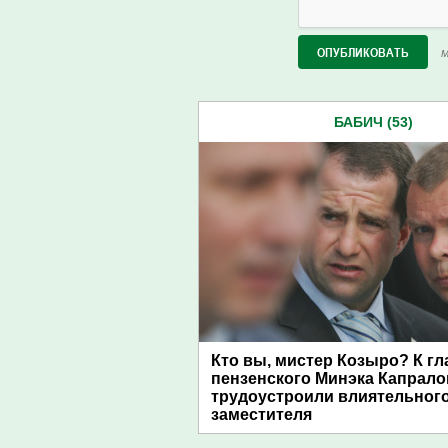
М
БАБИЧ (53)
Кто вы, мистер Козыро? К гл
пензенского Минэка Капрало
трудоустроили влиятельног
заместителя