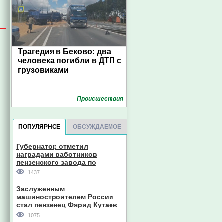
Трагедия в Беково: два
человека погибли в ДТП с
грузовиками
Проиcшествия
ПОПУЛЯРНОЕ
ОБСУЖДАЕМОЕ
Губернатор отметил
наградами работников
пензенского завода по
производству станков
1437
Заслуженным
машиностроителем России
стал пензенец Фярид Кутаев
1075