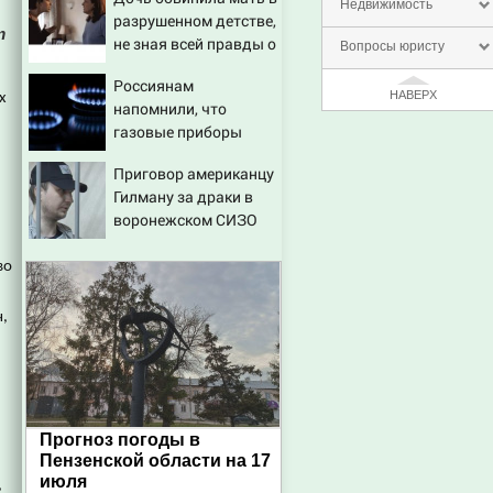
последствия, атаки на
Недвижимость
разрушенном детстве,
склады Wildberries,
т
не зная всей правды о
состояние
Вопросы юристу
своём отце - история
пострадавших
Россиянам
одной семьи
НАВЕРХ
х
напомнили, что
газовые приборы
нельзя
Приговор американцу
ремонтировать
Гилману за драки в
самостоятельно
воронежском СИЗО
потребовали
ужесточить - Новости
во
на Вести.ru
ч,
Прогноз погоды в
Пензенской области на 17
июля
,