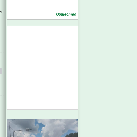
ет
Общество