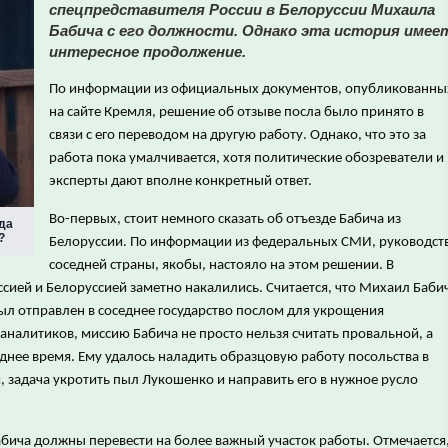
спецпредставителя России в Белоруссии Михаила
Бабича с его должности. Однако эта история имее
интересное продолжение.
По информации из официальных документов, опубликованны
на сайте Кремля, решение об отзыве посла было принято в
связи с его переводом на другую работу. Однако, что это за
работа пока умалчивается, хотя политические обозреватели и
эксперты дают вполне конкретный ответ.
Во-первых, стоит немного сказать об отъезде Бабича из
да
?
Белоруссии. По информации из федеральных СМИ, руководст
соседней страны, якобы, настояло на этом решении. В
ией и Белоруссией заметно накалились. Считается, что Михаил Баби
был отправлен в соседнее государство послом для укрощения
е аналитиков, миссию Бабича не просто нельзя считать провальной, а
днее время. Ему удалось наладить образцовую работу посольства в
, задача укротить пыл Лукошенко и направить его в нужное русло
Бабича должны перевести на более важный участок работы. Отмечается