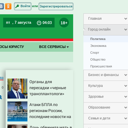
или
Войти
Зарегистрироваться
Главная
пт
, 7 августа
18+
04
:
03
Город онлайн
Политика
Экономика
ОСЫ ЮРИСТУ
ВСЕ СЕРВИСЫ
Спорт
Общество
Проиcшествия
Бизнес и финансы
ва
Органы для
Культура
пересадки «черные
0
трансплантологи»
а
Здоровье
извлекали у еще
Атаки БПЛА по
живых пациентов
Образование
регионам России,
последние новости на
Семья и дети
7 августа 2026:
Дочь обвинила мать в