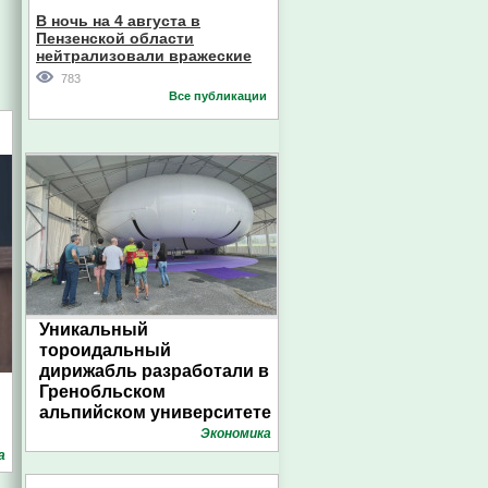
В ночь на 4 августа в
Пензенской области
нейтрализовали вражеские
дроны
783
Все публикации
Уникальный
тороидальный
дирижабль разработали в
Гренобльском
альпийском университете
Экономика
а