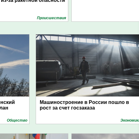
из-за ракетной опасности
Проиcшествия
енский
Машиностроение в России пошло в
план
рост за счет госзаказа
Общество
Экономик