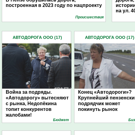
построенная в 2023 году по нацпроекту
истории
на ул. 
Проиcшествия
АВТОДОРОГА ООО (17)
АВТОДОРОГА ООО (17)
Война за подряды.
Конец «Автодороги»?
«Автодорогу» вытесняют
Крупнейший пензенски
с рынка, Недопёкина
подрядчик может
топит конкурентов
покинуть рынок
жалобами!
Бюджет
Биз