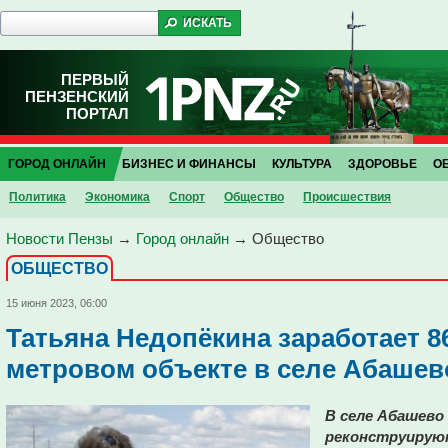
ПЕРВЫЙ
ПЕНЗЕНСКИЙ
ПОРТАЛ
ГОРОД ОНЛАЙН
БИЗНЕС И ФИНАНСЫ
КУЛЬТУРА
ЗДОРОВЬЕ
О
Политика
Экономика
Спорт
Общество
Проиcшествия
Новости Пензы
→
Город онлайн
→
Общество
ОБЩЕСТВО
15 июня 2023, 06:00
Татьяна Недопёкина заработает 86
метровом объекте в селе Абашев
В селе Абашево
реконструируют