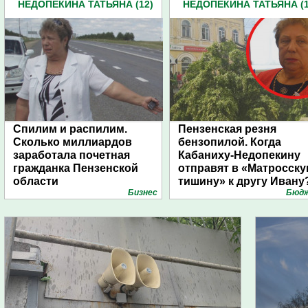
НЕДОПЕКИНА ТАТЬЯНА (12)
НЕДОПЕКИНА ТАТЬЯНА (1
Спилим и распилим.
Пензенская резня
Сколько миллиардов
бензопилой. Когда
заработала почетная
Кабаниху-Недопекину
гражданка Пензенской
отправят в «Матросск
области
тишину» к другу Ивану
Бизнес
Бюд