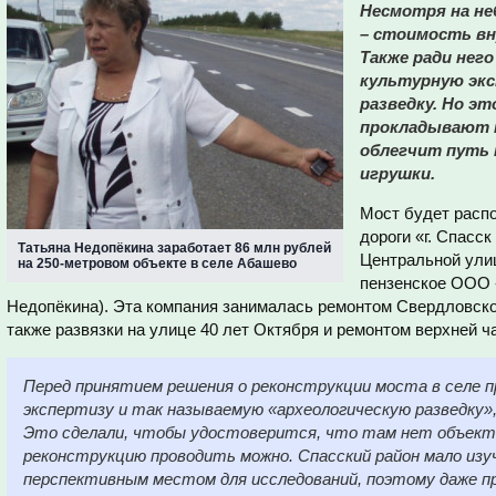
Несмотря на не
– стоимость вн
Также ради него
культурную экс
разведку. Но эт
прокладывают 
облегчит путь
игрушки.
Мост будет распо
дороги «г. Спасск
Татьяна Недопёкина заработает 86 млн рублей
Центральной ули
на 250-метровом объекте в селе Абашево
пензенское ООО «
Недопёкина). Эта компания занималась ремонтом Свердловског
также развязки на улице 40 лет Октября и ремонтом верхней 
Перед принятием решения о реконструкции моста в селе 
экспертизу и так называемую «археологическую разведку
Это сделали, чтобы удостоверится, что там нет объекто
реконструкцию проводить можно. Спасский район мало изу
перспективным местом для исследований, поэтому даже п