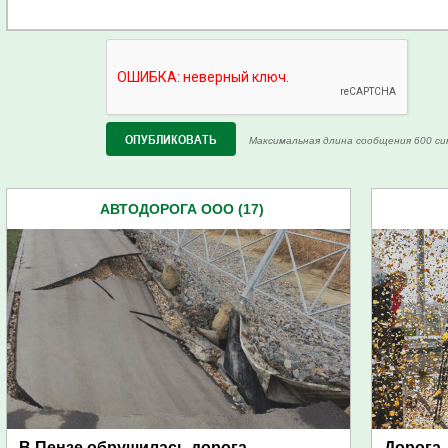
Максимальная длина сообщения 600 си
АВТОДОРОГА ООО (17)
В Пензе обрушилась дорога,
Дорога,