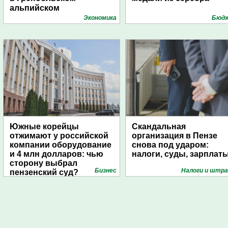
альпийском
университете
Экономика
Бюд
Южные корейцы
Скандальная
отжимают у российской
организация в Пензе
компании оборудование
снова под ударом:
и 4 млн долларов: чью
налоги, суды, зарплат
сторону выбрал
Бизнес
Налоги и штр
пензенский суд?