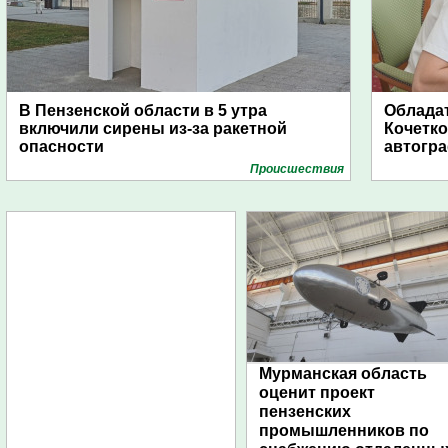
В Пензенской области в 5 утра
Обладат
включили сирены из-за ракетной
Кочетко
опасности
автогр
Проиcшествия
Мурманская область
оценит проект
пензенских
промышленников по