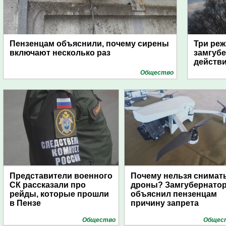
Пензенцам объяснили, почему сирены
Три реж
включают несколько раз
замгубе
действ
Общество
Представители военного
Почему нельзя снимат
СК рассказали про
дроны? Замгубернато
рейды, которые прошли
объяснил пензенцам
в Пензе
причину запрета
Общество
Общес