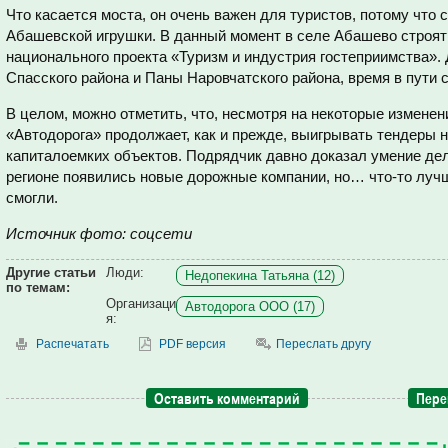
Что касается моста, он очень важен для туристов, потому что
Абашевской игрушки. В данный момент в селе Абашево строят
национального проекта «Туризм и индустрия гостеприимства».
Спасского района и Паны Наровчатского района, время в пути с
В целом, можно отметить, что, несмотря на некоторые измен
«Автодорога» продолжает, как и прежде, выигрывать тендеры 
капиталоемких объектов. Подрядчик давно доказал умение дел
регионе появились новые дорожные компании, но… что-то луч
смогли.
Источник фото: соцсети
Другие статьи
Люди:
Недопекина Татьяна (12)
по темам:
Организаци
Автодорога ООО (17)
я:
Распечатать
PDF версия
Переслать другу
Оставить комментарий
Пере