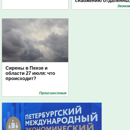
снабжению отдаленны
поселений с помощью
Эконом
дирижаблей
Сирены в Пензе и
области 27 июля: что
происходит?
Проиcшествия