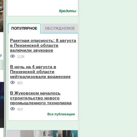
Кредиты
ПОПУЛЯРНОЕ
ОБСУЖДАЕМОЕ
Ракетная опасность: 8 августа
в Пензенской области
включили звуковое
оповещение
о
1136
В ночь на 4 августа в
Пензенской области
нейтрализовали вражеские
дроны
962
В Жуковском началось
строительство нового
промышленного технопарка
410
Все публикации