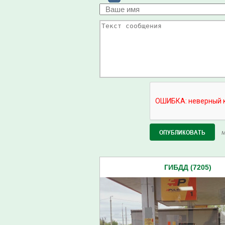
М
ГИБДД (7205)