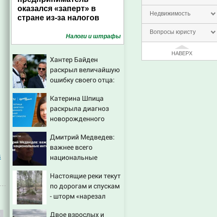
оказался «заперт» в
Недвижимость
стране из-за налогов
Вопросы юристу
Налоги и штрафы
НАВЕРХ
Хантер Байден
раскрыл величайшую
ошибку своего отца:
бездействие против
Катерина Шпица
Трампа
раскрыла диагноз
новорожденного
сына: больше
Дмитрий Медведев:
молчать нет смысла
важнее всего
s
национальные
интересы России
Настоящие реки текут
по дорогам и спускам
- шторм «нарезал
задач» горожанам и
Двое взрослых и
службам Сызрани