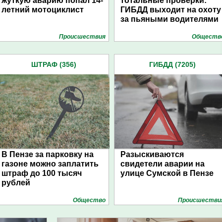
жуткую аварию попал 14-
тотальные проверки:
летний мотоциклист
ГИБДД выходит на охоту
за пьяными водителями
Проиcшествия
Обществ
ШТРАФ (356)
ГИБДД (7205)
В Пензе за парковку на
Разыскиваются
газоне можно заплатить
свидетели аварии на
штраф до 100 тысяч
улице Сумской в Пензе
рублей
Общество
Проиcшестви