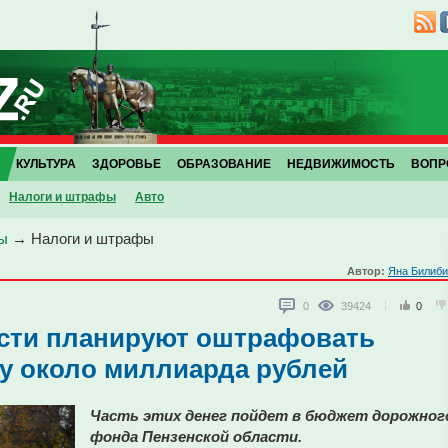
КУЛЬТУРА
ЗДОРОВЬЕ
ОБРАЗОВАНИЕ
НЕДВИЖИМОСТЬ
ВОПР
Налоги и штрафы
Авто
ы
→
Налоги и штрафы
Автор:
Яна Билиби
0
39424
0
асти планируют оштрафовать
у около миллиарда рублей
Часть этих денег пойдет в бюджет дорожног
фонда Пензенской области.