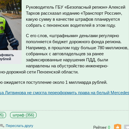
Руководитель ГБУ «Безопасный регион» Алексей
Тархов рассказал изданию «Транспорт России»,
какую сумму в качестве штрафов планируется
собрать с пензенских водителей в этом году.
С его слов, «штрафными» деньгами регулярно
пополняется бюджет дорожного фонда региона.
Например, в прошлом году больше 780 миллионов,
собранных с автовладельцев за ранее
афовать
рублей
зафиксированные нарушения ПДД, были
направлены на обустройство инженерно-
но-дорожной сети Пензенской области.
ию ожидается поступление около 1 миллиарда рублей.
ца Литвинова не смогла переоформить права на белый Mercede
5)
штраф (356)
Переслать другу
Рейтинг
0