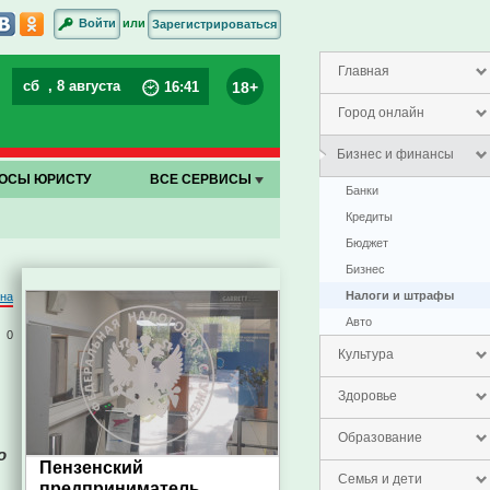
или
Войти
Зарегистрироваться
Главная
сб
, 8 августа
18+
16
:
41
Город онлайн
Бизнес и финансы
ОСЫ ЮРИСТУ
ВСЕ СЕРВИСЫ
Банки
Кредиты
Бюджет
Бизнес
Налоги и штрафы
на
Авто
0
Культура
Здоровье
Образование
о
Пензенский
Семья и дети
предприниматель