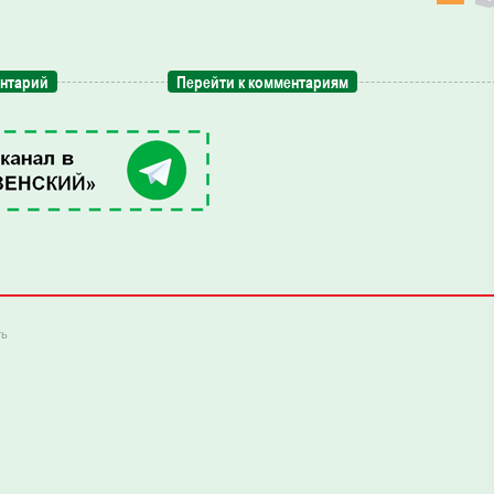
ентарий
Перейти к комментариям
ть