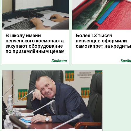
В школу имени
Более 13 тысяч
пензенского космонавта
пензенцев оформили
закупают оборудование
самозапрет на кредит
по приземлённым ценам
Бюджет
Кред