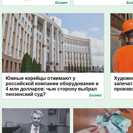
Бизнес
Биз
Биотэк судится с их
дочерью
Южные корейцы отжимают у
Художни
российской компании оборудование и
запечат
4 млн долларов: чью сторону выбрал
произво
пензенский суд?
Бизнес