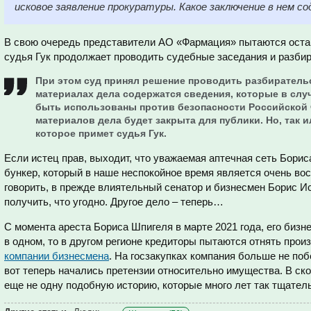
исковое заявление прокуратуры. Какое заключение в нем с
В свою очередь представители АО «Фармация» пытаются остан
судья Гук продолжает проводить судебные заседания и разбир
При этом суд принял решение проводить разбирательс
материалах дела содержатся сведения, которые в слу
быть использованы против безопасности Российской 
материалов дела будет закрыта для публики. Но, так и
которое примет судья Гук.
Если истец прав, выходит, что уважаемая аптечная сеть Борис
бункер, который в наше неспокойное время является очень во
говорить, в прежде влиятельный сенатор и бизнесмен Борис И
получить, что угодно. Другое дело – теперь…
С момента ареста Бориса Шпигеля в марте 2021 года, его бизне
в одном, то в другом регионе кредиторы пытаются отнять прои
компании бизнесмена
. На госзакупках компания больше не поб
вот теперь начались претензии относительно имущества. В ск
еще не одну подобную историю, которые много лет так тщате