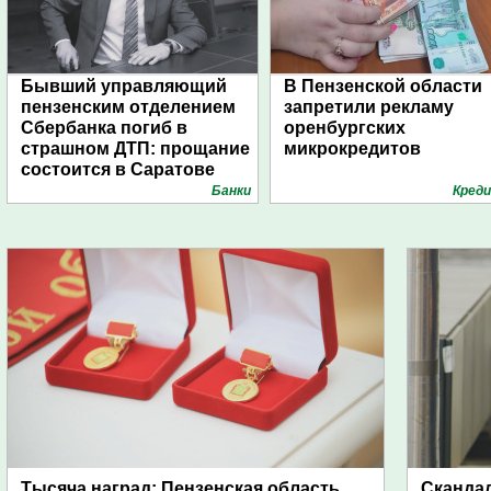
Бывший управляющий
В Пензенской области
пензенским отделением
запретили рекламу
Сбербанка погиб в
оренбургских
страшном ДТП: прощание
микрокредитов
состоится в Саратове
Банки
Кред
Тысяча наград: Пензенская область
Скандал