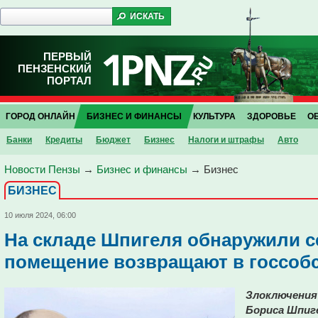
ПЕРВЫЙ
ПЕНЗЕНСКИЙ
ПОРТАЛ
ГОРОД ОНЛАЙН
БИЗНЕС И ФИНАНСЫ
КУЛЬТУРА
ЗДОРОВЬЕ
О
Банки
Кредиты
Бюджет
Бизнес
Налоги и штрафы
Авто
Новости Пензы
→
Бизнес и финансы
→
Бизнес
БИЗНЕС
10 июля 2024, 06:00
На складе Шпигеля обнаружили с
помещение возвращают в госсоб
Злоключения
Бориса Шпиг