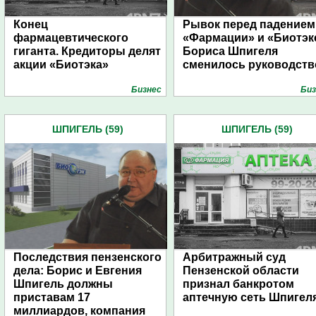
Конец
Рывок перед падением
фармацевтического
«Фармации» и «Биотэк
гиганта. Кредиторы делят
Бориса Шпигеля
акции «Биотэка»
сменилось руководств
Бизнес
Биз
ШПИГЕЛЬ (59)
ШПИГЕЛЬ (59)
Последствия пензенского
Арбитражный суд
дела: Борис и Евгения
Пензенской области
Шпигель должны
признал банкротом
приставам 17
аптечную сеть Шпигел
миллиардов, компания