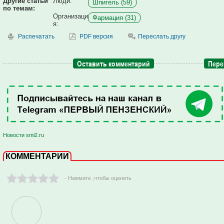
Другие статьи
Люди:
Шпигель (59)
по темам:
Организаци
Фармация (31)
я:
Распечатать
PDF версия
Переслать другу
Оставить комментарий
Пере
Новости smi2.ru
КОММЕНТАРИИ
- Нажмите ,чтобы оценить