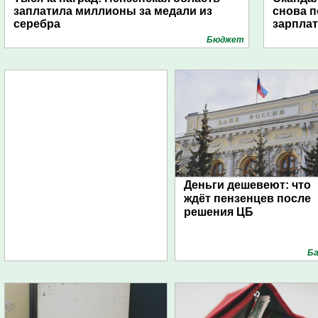
заплатила миллионы за медали из
снова п
серебра
зарпла
Бюджет
Деньги дешевеют: что
ждёт пензенцев после
решения ЦБ
Ба