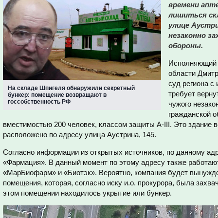
времени апт
лишиться ск
улице Аустри
незаконно за
обороны.
Исполняющий 
области Дмит
суд региона с
На складе Шпигеля обнаружили секретный
требует верну
бункер: помещение возвращают в
госсобственность РФ
чужого незако
гражданской о
вместимостью 200 человек, классом защиты А-III. Это здание в
расположено по адресу улица Аустрина, 145.
Согласно информации из открытых источников, по данному ад
«Фармация». В данный момент по этому адресу также работаю
«МарБиофарм» и «Биотэк». Вероятно, компания будет вынужде
помещения, которая, согласно иску и.о. прокурора, была захв
этом помещении находилось укрытие или бункер.
Пенза
Улица Аустрина, 145 на карте Пензы — Яндекс Карты