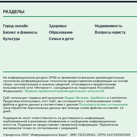
РАЗДЕЛЫ
Город онлайн
Здоровье
Недвижимость
Бизнес и финансы
Образование
Вопросы юристу
Культура
Семья и дети
На информационном ресурсе 1PNZ.ru применяются внешние рекомендательные
технологии (информационные технологии предоставления информации на основе
сбора, систематизации и анализа сведений, относящихся к предпочтениям
пользователей сети «Интернет», находящихся на территории Российской
Федерации)».
Правила применения рекомендательных технологий
.
Сайт использует сервисы веб-аналитики
Яндекс Метрика
,
AppMetrica
и LiveInternet.
Продолжая использовать этот Сайт, вы соглашаетесь с использованием cookie-
файлов и других данных в соответствии с данным
Пользовательским соглашением
.
Срок обработки персональных данных при помощи cookie-файлов составляет 14
дней.
Редакция не несет ответственность за достоверность информации,
опубликованной в рекламных объявлениях и сообщениях информационных
агентств. Редакция не предоставляет справочной информации. Перепечатка
материалов только по согласованию с редакцией.
Учредитель ООО "Информационное Бюро". ИНН 7325128341, ОГРН 1147325002549