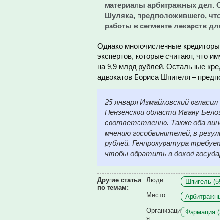
материалы арбитражных дел. О
Шуляка, предположившего, что
работы в сегменте лекарств дл
Однако многочисленные кредиторы 
экспертов, которые считают, что и
на 9,9 млрд рублей. Остальные кре
адвокатов Бориса Шпигеля – предпо
25 января Измайловский огласил
Пензенской области Ивану Белозе
соответственно. Также оба вин
мнению гособвинителей, в резу
рублей. Генпрокуратура требует
чтобы обратить в доход госуда
Другие статьи
Люди:
Шпигель (5
по темам:
Место:
Арбитражны
Организаци
Фармация (
я: