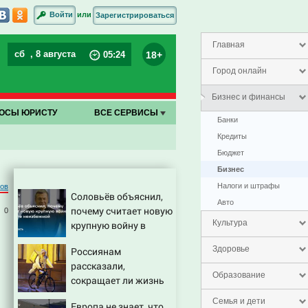
или
Войти
Зарегистрироваться
Главная
сб
, 8 августа
18+
05
:
24
Город онлайн
Бизнес и финансы
ОСЫ ЮРИСТУ
ВСЕ СЕРВИСЫ
Банки
Кредиты
Бюджет
Бизнес
Налоги и штрафы
ров
Соловьёв объяснил,
Авто
почему считает новую
0
Культура
крупную войну в
Европе неизбежной
Здоровье
Россиянам
рассказали,
Образование
сокращает ли жизнь
ночная работа
Семья и дети
Европа не знает, что