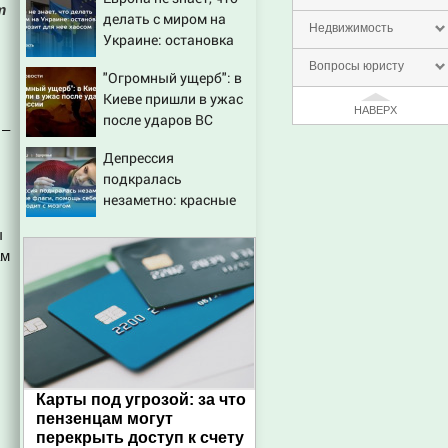
т
делать с миром на
Недвижимость
Украине: остановка
боев грозит для нее
Вопросы юристу
"Огромный ущерб": в
хаосом
Киеве пришли в ужас
НАВЕРХ
после ударов ВС
 –
России
Депрессия
подкралась
незаметно: красные
флаги, помощь себе и
ы
что происходит с
ам
мозгом
Карты под угрозой: за что
пензенцам могут
перекрыть доступ к счету