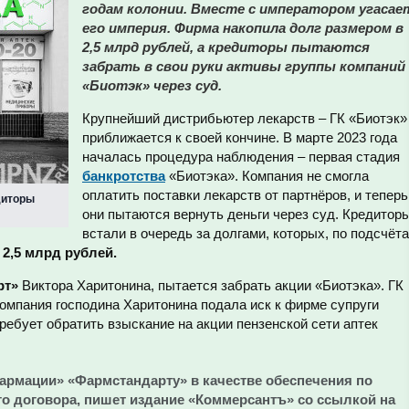
годам колонии. Вместе с императором угасае
его империя. Фирма накопила долг размером в
2,5 млрд рублей, а кредиторы пытаются
забрать в свои руки активы группы компаний
«Биотэк» через суд.
Крупнейший дистрибьютер лекарств – ГК «Биотэк»
приближается к своей кончине. В марте 2023 года
началась процедура наблюдения – первая стадия
банкротства
«Биотэка». Компания не смогла
оплатить поставки лекарств от партнёров, и теперь
диторы
они пытаются вернуть деньги через суд. Кредитор
встали в очередь за долгами, которых, по подсчёт
а
2,5 млрд рублей.
рт»
Виктора Харитонина, пытается забрать акции «Биотэка». ГК
омпания господина Харитонина подала иск к фирме супруги
ебует обратить взыскание на акции пензенской сети аптек
армации» «Фармстандарту» в качестве обеспечения по
го договора, пишет издание «Коммерсантъ» со ссылкой на