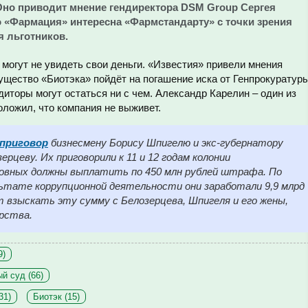
но приводит мнение гендиректора DSM Group Сергея
 «Фармация» интересна «Фармстандарту» с точки зрения
я льготников.
могут не увидеть свои деньги. «Известия» привели мнения
мущество «Биотэка» пойдёт на погашение иска от Генпрокуратур
диторы могут остаться ни с чем. Александр Карелин – один из
ложил, что компания не выживет.
приговор
бизнесмену Борису Шпигелю и экс-губернатору
рцеву. Их приговорили к 11 и 12 годам колонии
овных должны выплатить по 450 млн рублей штрафа. По
льтате коррупционной деятельности они заработали 9,9 млрд
 взыскать эту сумму с Белозерцева, Шпигеля и его жены,
рства.
9)
й суд (66)
31)
Биотэк (15)