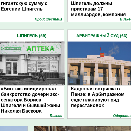
гигантскую сумму с
Шпигель должны
Евгении Шпигель
приставам 17
миллиардов, компания
Проиcшествия
Бизне
Биотэк судится с их
дочерью
ШПИГЕЛЬ (59)
АРБИТРАЖНЫЙ СУД (66)
«Биотэк» инициировал
Кадровая встряска в
банкротство дочери экс-
Пензе: в Арбитражном
сенатора Бориса
суде планируют ряд
Шпигеля и бывшей жены
перестановок
Николая Баскова
Бизнес
Обществ