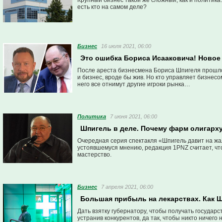
Крупный бизнес такой же сложный, как и политика. 
есть кто на самом деле?
Бизнес
16 июля 2021, 06:00
Это ошибка Бориса Исааковича! Новое
После ареста бизнесмена Бориса Шпигеля прошло
и бизнес, вроде бы жив. Но кто управляет бизнес
него все отнимут другие игроки рынка…
Политика
7 июня 2021, 06:00
Шпигель в деле. Почему фарм олигарху
Очередная серия спектакля «Шпигель давит на жа
устоявшемуся мнению, редакция 1PNZ считает, чт
мастерство.
Бизнес
7 апреля 2021, 06:00
Большая прибыль на лекарствах. Как Ш
Дать взятку губернатору, чтобы получать государ
устранив конкурентов, да так, чтобы никто ничег