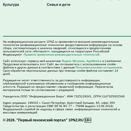
Культура
Семья и дети
На информационном ресурсе 1PNZ.ru применяются внешние рекомендательные
технологии (информационные технологии предоставления информации на основе
сбора, систематизации и анализа сведений, относящихся к предпочтениям
пользователей сети «Интернет», находящихся на территории Российской
Федерации)».
Правила применения рекомендательных технологий
.
Сайт использует сервисы веб-аналитики
Яндекс Метрика
,
AppMetrica
и LiveInternet.
Продолжая использовать этот Сайт, вы соглашаетесь с использованием cookie-
файлов и других данных в соответствии с данным
Пользовательским соглашением
.
Срок обработки персональных данных при помощи cookie-файлов составляет 14
дней.
Редакция не несет ответственность за достоверность информации,
опубликованной в рекламных объявлениях и сообщениях информационных
агентств. Редакция не предоставляет справочной информации. Перепечатка
материалов только по согласованию с редакцией.
Учредитель ООО "Информационное Бюро". ИНН 7325128341, ОГРН 1147325002549
Адрес редакции:
198332
г. Санкт-Петербург,
Брестский бульвар, 8А, офис 305
Свидетельство о регистрации СМИ ЭЛ № ФС 77 – 75998 выдано 13.06.2019г.
Федеральной службой по надзору в сфере связи, информационных технологий и
массовых коммуникаций
© 2026.
"Первый пензенский портал" 1PNZ.RU
18+