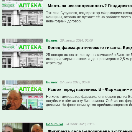
Месть за несговорчивость? Гендирект
Татьяна Булушева, гендиректор «Фармации» (входя
женщины, охрана не пускает её на рабочее место.
невыгодный договор.
Бизнес
26 января 2024, 06:00
Конец фармацевтического гиганта. Кре
25 января основателя группы компаний «Биотэк» Б
империя. Фирма накопила долг размером в 2,5 млр
через суд.
Бизнес
27 июля 2023, 06:00
Рывок перед падением. В «Фармации» 
Не хочет император фармакологического рынка Б
погубили в нём хватку бизнесмена. Сейчас его ф
дочками. На фоне неминуемо приближающегося ба
Политика
24 июля 2023, 23:35
Фигуранта дела Белозерцева экстренно