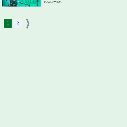
госзакупок.
1
2