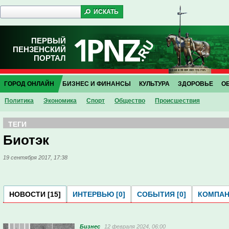
ПЕРВЫЙ
ПЕНЗЕНСКИЙ
ПОРТАЛ
ГОРОД ОНЛАЙН
БИЗНЕС И ФИНАНСЫ
КУЛЬТУРА
ЗДОРОВЬЕ
О
Политика
Экономика
Спорт
Общество
Проиcшествия
ТЕГИ
Биотэк
19 сентября 2017, 17:38
НОВОСТИ [15]
ИНТЕРВЬЮ [0]
СОБЫТИЯ [0]
КОМПАНИ
Бизнес
12 февраля 2024, 06:00