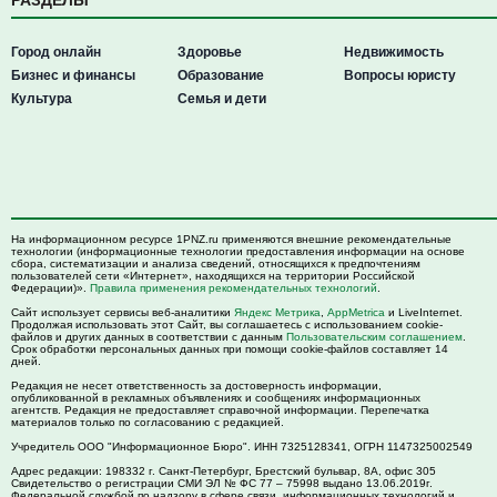
РАЗДЕЛЫ
Город онлайн
Здоровье
Недвижимость
Бизнес и финансы
Образование
Вопросы юристу
Культура
Семья и дети
На информационном ресурсе 1PNZ.ru применяются внешние рекомендательные
технологии (информационные технологии предоставления информации на основе
сбора, систематизации и анализа сведений, относящихся к предпочтениям
пользователей сети «Интернет», находящихся на территории Российской
Федерации)».
Правила применения рекомендательных технологий
.
Сайт использует сервисы веб-аналитики
Яндекс Метрика
,
AppMetrica
и LiveInternet.
Продолжая использовать этот Сайт, вы соглашаетесь с использованием cookie-
файлов и других данных в соответствии с данным
Пользовательским соглашением
.
Срок обработки персональных данных при помощи cookie-файлов составляет 14
дней.
Редакция не несет ответственность за достоверность информации,
опубликованной в рекламных объявлениях и сообщениях информационных
агентств. Редакция не предоставляет справочной информации. Перепечатка
материалов только по согласованию с редакцией.
Учредитель ООО "Информационное Бюро". ИНН 7325128341, ОГРН 1147325002549
Адрес редакции:
198332
г. Санкт-Петербург,
Брестский бульвар, 8А, офис 305
Свидетельство о регистрации СМИ ЭЛ № ФС 77 – 75998 выдано 13.06.2019г.
Федеральной службой по надзору в сфере связи, информационных технологий и