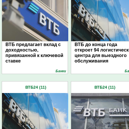
ВТБ предлагает вклад с
ВТБ до конца года
доходностью,
откроет 94 логистичес
привязанной к ключевой
центра для выездного
ставке
обслуживания
Банки
Ба
ВТБ24 (11)
ВТБ24 (11)