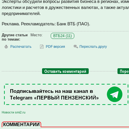
Эксперты обсудили вопросы развития бизнеса в регионах, из
логистики и расчетов в дружественных валютах, а также акту
предпринимателей.
Реклама. Реекламодатель: Банк ВТБ (ПАО).
Другие статьи
Место:
ВТБ24 (11)
по темам:
Распечатать
PDF версия
Переслать другу
Оставить комментарий
Пере
Новости smi2.ru
КОММЕНТАРИИ