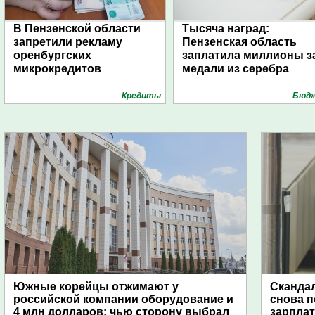
В Пензенской области
Тысяча наград:
запретили рекламу
Пензенская область
оренбургских
заплатила миллионы з
микрокредитов
медали из серебра
Кредиты
Бюд
Южные корейцы отжимают у
Скандал
российской компании оборудование и
снова п
4 млн долларов: чью сторону выбрал
зарпла