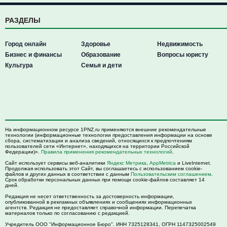
РАЗДЕЛЫ
Город онлайн
Здоровье
Недвижимость
Бизнес и финансы
Образование
Вопросы юристу
Культура
Семья и дети
На информационном ресурсе 1PNZ.ru применяются внешние рекомендательные
технологии (информационные технологии предоставления информации на основе
сбора, систематизации и анализа сведений, относящихся к предпочтениям
пользователей сети «Интернет», находящихся на территории Российской
Федерации)».
Правила применения рекомендательных технологий
.
Сайт использует сервисы веб-аналитики
Яндекс Метрика
,
AppMetrica
и LiveInternet.
Продолжая использовать этот Сайт, вы соглашаетесь с использованием cookie-
файлов и других данных в соответствии с данным
Пользовательским соглашением
.
Срок обработки персональных данных при помощи cookie-файлов составляет 14
дней.
Редакция не несет ответственность за достоверность информации,
опубликованной в рекламных объявлениях и сообщениях информационных
агентств. Редакция не предоставляет справочной информации. Перепечатка
материалов только по согласованию с редакцией.
Учредитель ООО "Информационное Бюро". ИНН 7325128341, ОГРН 1147325002549