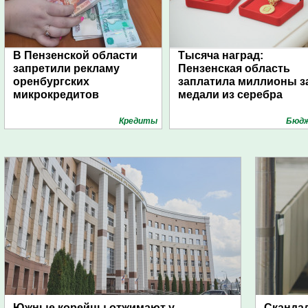
В Пензенской области
Тысяча наград:
запретили рекламу
Пензенская область
оренбургских
заплатила миллионы з
микрокредитов
медали из серебра
Кредиты
Бюд
Южные корейцы отжимают у
Скандал