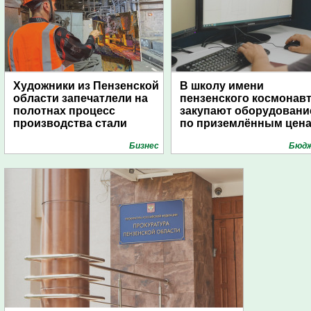
Художники из Пензенской
В школу имени
области запечатлели на
пензенского космонав
полотнах процесс
закупают оборудовани
производства стали
по приземлённым цен
Бизнес
Бюд