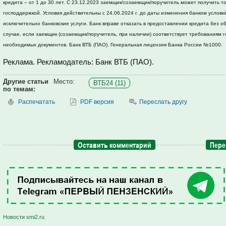
кредита – от 1 до 30 лет. С 23.12.2023 заемщик/созаемщик/поручитель может получить то
господдержкой. Условия действительны с 24.06.2024 г. до даты изменения банком услови
исключительно банковские услуги. Банк вправе отказать в предоставлении кредита без о
случае, если заемщик (созаемщик/поручитель, при наличии) соответствует требованиям 
необходимых документов. Банк ВТБ (ПАО). Генеральная лицензия Банка России №1000.
Реклама. Рекламодатель: Банк ВТБ (ПАО).
Другие статьи
Место:
ВТБ24 (11)
по темам:
Распечатать
PDF версия
Переслать другу
Оставить комментарий
Пере
Новости smi2.ru