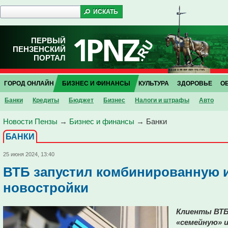
ПЕРВЫЙ
ПЕНЗЕНСКИЙ
ПОРТАЛ
ГОРОД ОНЛАЙН
БИЗНЕС И ФИНАНСЫ
КУЛЬТУРА
ЗДОРОВЬЕ
О
Банки
Кредиты
Бюджет
Бизнес
Налоги и штрафы
Авто
Новости Пензы
→
Бизнес и финансы
→
Банки
БАНКИ
25 июня 2024, 13:40
ВТБ запустил комбинированную и
новостройки
Клиенты ВТБ
«семейную» 