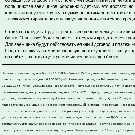
большинства заемщиков, особенно с детьми, это достаточно
клиентам получить крупную сумму по оптимальной ставке и 
-
прокомментировал
начальник управления «Ипотечное креди
Ставка по кредиту будет средневзвешенной между ставкой «
банка. Она также будет зависеть от суммы кредита и состави
Для заемщика будут действовать единый договор и платеж на
Подать заявку на комбинированную ипотеку клиенты могут п
на сайте, в контакт-центре или через партнеров банка.
Полная стоимость кредита 6,437 - 14,728% Ставка 6,29% годовых по ипотеке с господде
занятости при сумме кредита 6 150 000 руб. Заемщики - граждане РФ, имеющие ребенка-
31.12.2023 г., либо имеющие двоих и более детей, которые не достигли 18 лет на дату 
ребенком-инвалидом, рожденным не позднее 31.12.2023 г. Кредит предоставляется на 
у юр. лица (в том числе управляющей компании инвестиционного фонда) или ИП - первог
приобретение у юр. лица (за исключением управляющей компании инвестиционного фонд
строительства, или на приобретение на вторичном рынке у физ. лица или юр. лица гото
участком), расположенных в сельских населенных пунктах на территории ДФО , или на п
заемщиками, имеющими ребенка-инвалида, у любого продавца – в случае расположения к
отсутствуют строящиеся многоквартирные дома. Сумма кредита – до 15 млн руб. Первый 