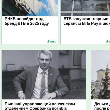
РНКБ перейдет под
ВТБ запускает первые
бренд ВТБ в 2025 году
сервисы ВТБ Pay в ию
Банки
Ба
Бывший управляющий пензенским
Деньги 
отделением Сбербанка погиб в
после 