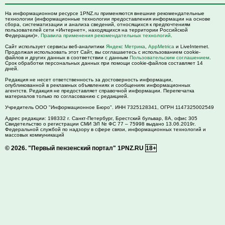
На информационном ресурсе 1PNZ.ru применяются внешние рекомендательные
технологии (информационные технологии предоставления информации на основе
сбора, систематизации и анализа сведений, относящихся к предпочтениям
пользователей сети «Интернет», находящихся на территории Российской
Федерации)».
Правила применения рекомендательных технологий
.
Сайт использует сервисы веб-аналитики
Яндекс Метрика
,
AppMetrica
и LiveInternet.
Продолжая использовать этот Сайт, вы соглашаетесь с использованием cookie-
файлов и других данных в соответствии с данным
Пользовательским соглашением
.
Срок обработки персональных данных при помощи cookie-файлов составляет 14
дней.
Редакция не несет ответственность за достоверность информации,
опубликованной в рекламных объявлениях и сообщениях информационных
агентств. Редакция не предоставляет справочной информации. Перепечатка
материалов только по согласованию с редакцией.
Учредитель ООО "Информационное Бюро". ИНН 7325128341, ОГРН 1147325002549
Адрес редакции:
198332
г. Санкт-Петербург,
Брестский бульвар, 8А, офис 305
Свидетельство о регистрации СМИ ЭЛ № ФС 77 – 75998 выдано 13.06.2019г.
Федеральной службой по надзору в сфере связи, информационных технологий и
массовых коммуникаций
© 2026.
"Первый пензенский портал" 1PNZ.RU
18+