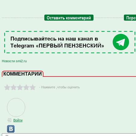
Оставить комментарий
Пере
Новости smi2.ru
КОММЕНТАРИИ
- Нажмите ,чтобы оценить
Войти