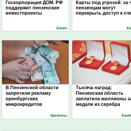
Госкорпорация ДОМ. РФ
Карты под угрозой: за 
поддержит пензенские
пензенцам могут
инвестпроекты
перекрыть доступ к сч
Банки
Ба
В Пензенской области
Тысяча наград:
запретили рекламу
Пензенская область
оренбургских
заплатила миллионы з
микрокредитов
медали из серебра
Кредиты
Бюд