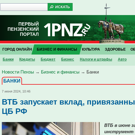
ПЕРВЫЙ
ПЕНЗЕНСКИЙ
ПОРТАЛ
ГОРОД ОНЛАЙН
БИЗНЕС И ФИНАНСЫ
КУЛЬТУРА
ЗДОРОВЬЕ
О
Банки
Кредиты
Бюджет
Бизнес
Налоги и штрафы
Авто
Новости Пензы
→
Бизнес и финансы
→
Банки
БАНКИ
7 июня 2024, 10:46
ВТБ запускает вклад, привязанны
ЦБ РФ
ВТБ в июне 
инструмент 