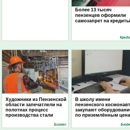
Более 13 тысяч
пензенцев оформили
самозапрет на кредит
Кред
Художники из Пензенской
В школу имени
области запечатлели на
пензенского космонав
полотнах процесс
закупают оборудовани
производства стали
по приземлённым цен
Бизнес
Бюд