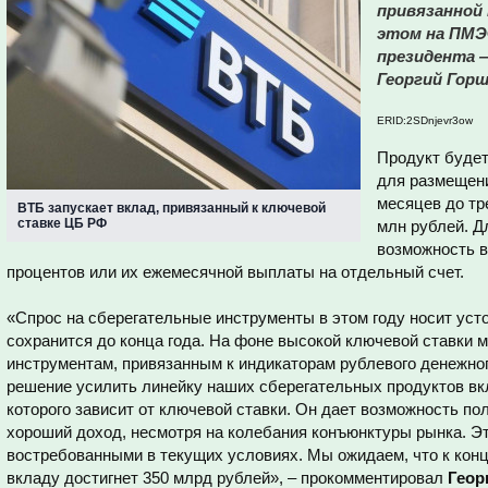
привязанной 
этом на ПМЭ
президента 
Георгий Горш
ERID:2SDnjevr3ow
Продукт будет
для размещени
месяцев до тр
ВТБ запускает вклад, привязанный к ключевой
ставке ЦБ РФ
млн рублей. Д
возможность в
процентов или их ежемесячной выплаты на отдельный счет.
«Спрос на сберегательные инструменты в этом году носит усто
сохранится до конца года. На фоне высокой ключевой ставки 
инструментам, привязанным к индикаторам рублевого денежног
решение усилить линейку наших сберегательных продуктов в
которого зависит от ключевой ставки. Он дает возможность п
хороший доход, несмотря на колебания конъюнктуры рынка. Эт
востребованными в текущих условиях. Мы ожидаем, что к конц
вкладу достигнет 350 млрд рублей», – прокомментировал
Геор