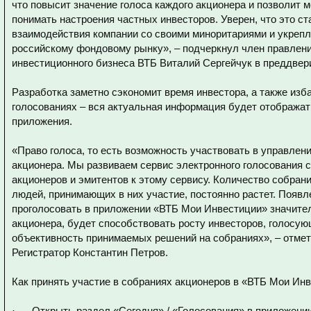
что повысит значение голоса каждого акционера и позволит
понимать настроения частных инвесторов. Уверен, что это с
взаимодействия компании со своими миноритариями и укрепл
российскому фондовому рынку»,
–
подчеркнул член правлени
инвестиционного бизнеса ВТБ Виталий Сергейчук в преддве
Разработка заметно сэкономит время инвестора, а также изб
голосованиях – вся актуальная информация будет отображат
приложения.
«Право голоса, то есть возможность участвовать в управлени
акционера. Мы развиваем сервис электронного голосования с
акционеров и эмитентов к этому сервису. Количество собран
людей, принимающих в них участие, постоянно растет. Появ
проголосовать в приложении «ВТБ Мои Инвестиции» значител
акционера, будет способствовать росту инвесторов, голосую
объективность принимаемых решений на собраниях»,
– отме
Регистратор Константин Петров.
Как принять участие в собраниях акционеров в «ВТБ Мои Ин
· Открыть раздел «Сегодня» / «Голосования» в приложении