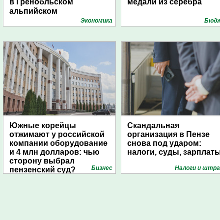
в Гренобльском
медали из серебра
альпийском
университете
Экономика
Бюд
Южные корейцы
Скандальная
отжимают у российской
организация в Пензе
компании оборудование
снова под ударом:
и 4 млн долларов: чью
налоги, суды, зарплат
сторону выбрал
Бизнес
Налоги и штр
пензенский суд?