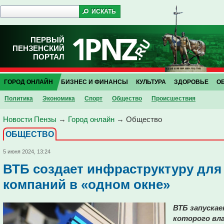
ПЕРВЫЙ
ПЕНЗЕНСКИЙ
ПОРТАЛ
ГОРОД ОНЛАЙН
БИЗНЕС И ФИНАНСЫ
КУЛЬТУРА
ЗДОРОВЬЕ
О
Политика
Экономика
Спорт
Общество
Проиcшествия
Новости Пензы
→
Город онлайн
→
Общество
ОБЩЕСТВО
5 июня 2024, 13:24
ВТБ создает инфраструктуру для
компаний в «одном окне»
ВТБ запускае
которого вл