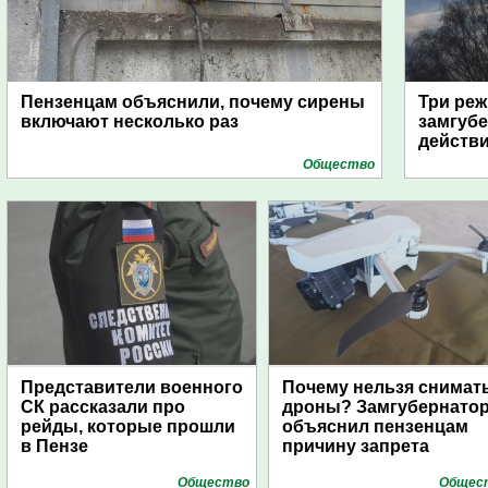
Пензенцам объяснили, почему сирены
Три реж
включают несколько раз
замгубе
действ
Общество
Представители военного
Почему нельзя снимат
СК рассказали про
дроны? Замгубернато
рейды, которые прошли
объяснил пензенцам
в Пензе
причину запрета
Общество
Общес