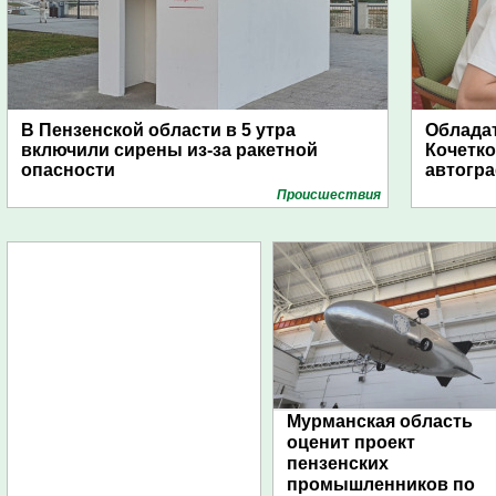
В Пензенской области в 5 утра
Обладат
включили сирены из-за ракетной
Кочетко
опасности
автогр
Проиcшествия
Мурманская область
оценит проект
пензенских
промышленников по