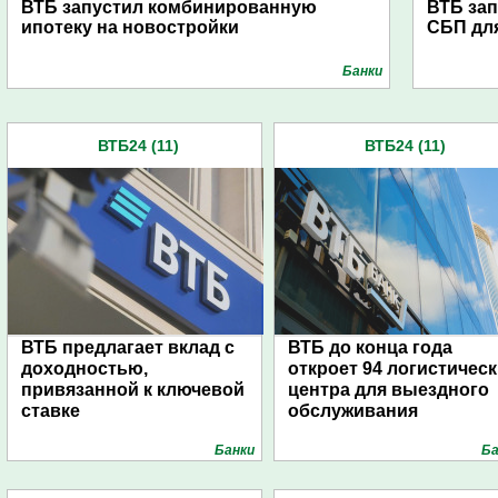
ВТБ запустил комбинированную
ВТБ за
ипотеку на новостройки
СБП для
Банки
ВТБ24 (11)
ВТБ24 (11)
ВТБ предлагает вклад с
ВТБ до конца года
доходностью,
откроет 94 логистичес
привязанной к ключевой
центра для выездного
ставке
обслуживания
Банки
Ба