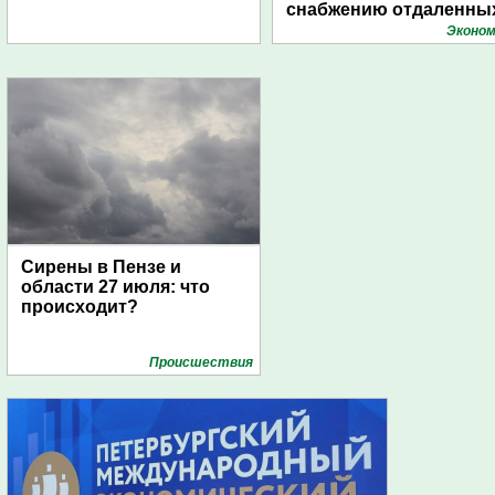
снабжению отдаленны
поселений с помощью
Эконом
дирижаблей
Сирены в Пензе и
области 27 июля: что
происходит?
Проиcшествия