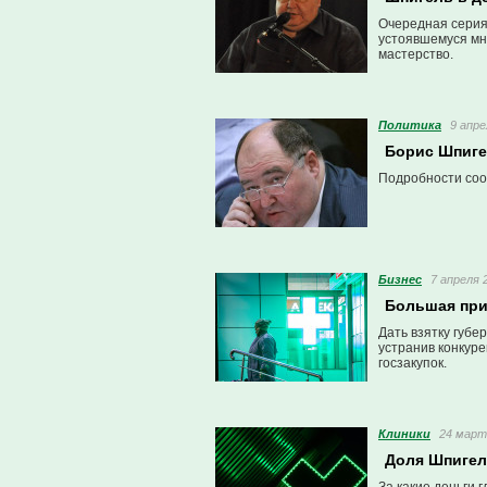
Очередная серия 
устоявшемуся мне
мастерство.
Политика
9 апре
Борис Шпиге
Подробности со
Бизнес
7 апреля 
Большая при
Дать взятку губе
устранив конкуре
госзакупок.
Клиники
24 марта
Доля Шпигеля