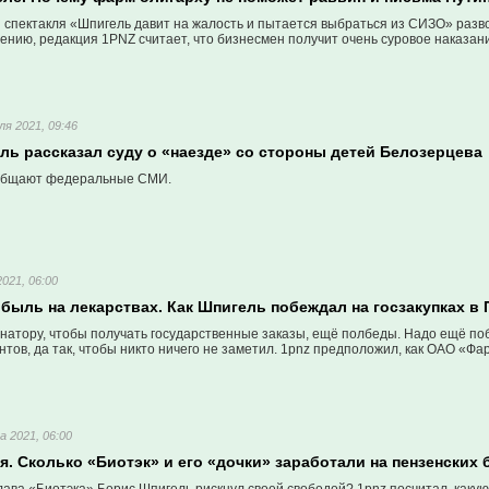
спектакля «Шпигель давит на жалость и пытается выбраться из СИЗО» разво
нию, редакция 1PNZ считает, что бизнесмен получит очень суровое наказани
ля 2021, 09:46
ль рассказал суду о «наезде» со стороны детей Белозерцева
общают федеральные СМИ.
2021, 06:00
быль на лекарствах. Как Шпигель побеждал на госзакупках в 
рнатору, чтобы получать государственные заказы, ещё полбеды. Надо ещё по
нтов, да так, чтобы никто ничего не заметил. 1pnz предположил, как ОАО «Ф
 2021, 06:00
. Сколько «Биотэк» и его «дочки» заработали на пензенских