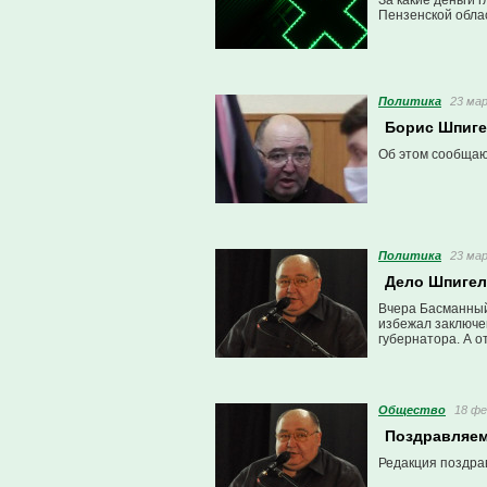
За какие деньги 
Пензенской облас
Политика
23 мар
Борис Шпигел
Об этом сообща
Политика
23 мар
Дело Шпигеля
Вчера Басманный
избежал заключе
губернатора. А 
Общество
18 фе
Поздравляем
Редакция поздра