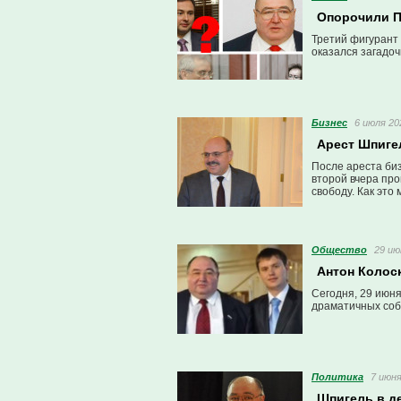
Опорочили П
Третий фигурант
оказался загадоч
Бизнес
6 июля 20
Арест Шпиге
После ареста би
второй вчера пр
свободу. Как это
Общество
29 ию
Антон Колос
Сегодня, 29 июн
драматичных соб
Политика
7 июня
Шпигель в д