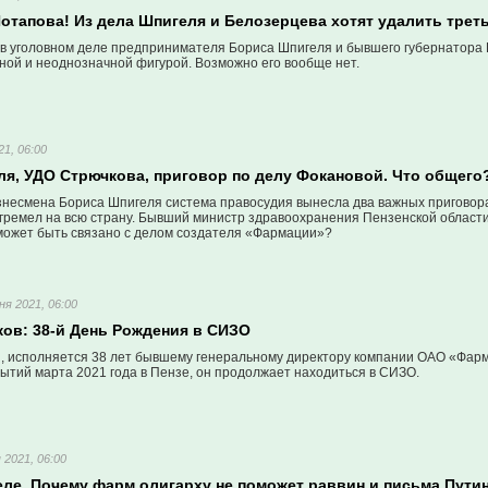
отапова! Из дела Шпигеля и Белозерцева хотят удалить трет
 в уголовном деле предпринимателя Бориса Шпигеля и бывшего губернатора
ной и неоднозначной фигурой. Возможно его вообще нет.
21, 06:00
ля, УДО Стрючкова, приговор по делу Фокановой. Что общего
знесмена Бориса Шпигеля система правосудия вынесла два важных приговора.
огремел на всю страну. Бывший министр здравоохранения Пензенской област
 может быть связано с делом создателя «Фармации»?
ня 2021, 06:00
ков: 38-й День Рождения в СИЗО
я, исполняется 38 лет бывшему генеральному директору компании ОАО «Фарм
ытий марта 2021 года в Пензе, он продолжает находиться в СИЗО.
 2021, 06:00
еле. Почему фарм олигарху не поможет раввин и письма Пути