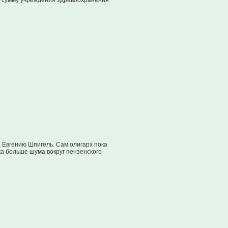
ую сумму учреждения здравоохранения
 Евгению Шпигель. Сам олигарх пока
а больше шума вокруг пензенского