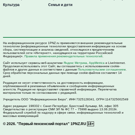
Культура
Семья и дети
На информационном ресурсе 1PNZ.ru применяются внешние рекомендательные
технологии (информационные технологии предоставления информации на основе
сбора, систематизации и анализа сведений, относящихся к предпочтениям
пользователей сети «Интернет», находящихся на территории Российской
Федерации)».
Правила применения рекомендательных технологий
.
Сайт использует сервисы веб-аналитики
Яндекс Метрика
,
AppMetrica
и LiveInternet.
Продолжая использовать этот Сайт, вы соглашаетесь с использованием cookie-
файлов и других данных в соответствии с данным
Пользовательским соглашением
.
Срок обработки персональных данных при помощи cookie-файлов составляет 14
дней.
Редакция не несет ответственность за достоверность информации,
опубликованной в рекламных объявлениях и сообщениях информационных
агентств. Редакция не предоставляет справочной информации. Перепечатка
материалов только по согласованию с редакцией.
Учредитель ООО "Информационное Бюро". ИНН 7325128341, ОГРН 1147325002549
Адрес редакции:
198332
г. Санкт-Петербург,
Брестский бульвар, 8А, офис 305
Свидетельство о регистрации СМИ ЭЛ № ФС 77 – 75998 выдано 13.06.2019г.
Федеральной службой по надзору в сфере связи, информационных технологий и
массовых коммуникаций
© 2026.
"Первый пензенский портал" 1PNZ.RU
18+