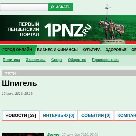
ПЕРВЫЙ
ПЕНЗЕНСКИЙ
ПОРТАЛ
ГОРОД ОНЛАЙН
БИЗНЕС И ФИНАНСЫ
КУЛЬТУРА
ЗДОРОВЬЕ
О
Политика
Экономика
Спорт
Общество
Проиcшествия
ТЕГИ
Шпигель
12 июля 2016, 15:19
НОВОСТИ [59]
ИНТЕРВЬЮ [0]
СОБЫТИЯ [0]
КОМПАНИ
Бизнес
12 октября 2020, 06:00