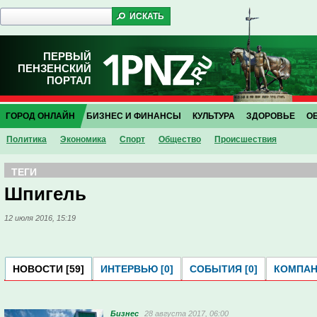
ПЕРВЫЙ
ПЕНЗЕНСКИЙ
ПОРТАЛ
ГОРОД ОНЛАЙН
БИЗНЕС И ФИНАНСЫ
КУЛЬТУРА
ЗДОРОВЬЕ
О
Политика
Экономика
Спорт
Общество
Проиcшествия
ТЕГИ
Шпигель
12 июля 2016, 15:19
НОВОСТИ [59]
ИНТЕРВЬЮ [0]
СОБЫТИЯ [0]
КОМПАНИ
Бизнес
28 августа 2017, 06:00