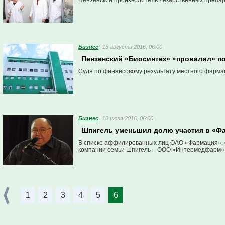
Пензенский производитель лекарственных препара
Бизнес
15 августа 2016, 06:00
Пензенский «Биосинтез» «провалил» п
Судя по финансовому результату местного фармаце
Бизнес
13 июля 2016, 06:00
Шпигель уменьшил долю участия в «Ф
В списке аффилированных лиц ОАО «Фармация», о
компании семьи Шпигель – ООО «Интермедфарм»
1
2
3
4
5
6