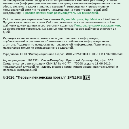
На информационном ресурсе 1PNZ.ru применяются внешние рекомендательные
технологии (информационные технологии предоставления информации на основе
сбора, систематизации и анализа сведений, относящихся к предпочтениям
пользователей сети «Интернет», находящихся на территории Российской
Федерации)».
Правила применения рекомендательных технологий
.
Сайт использует сервисы веб-аналитики
Яндекс Метрика
,
AppMetrica
и LiveInternet.
Продолжая использовать этот Сайт, вы соглашаетесь с использованием cookie-
файлов и других данных в соответствии с данным
Пользовательским соглашением
.
Срок обработки персональных данных при помощи cookie-файлов составляет 14
дней.
Редакция не несет ответственность за достоверность информации,
опубликованной в рекламных объявлениях и сообщениях информационных
агентств. Редакция не предоставляет справочной информации. Перепечатка
материалов только по согласованию с редакцией.
Учредитель ООО "Информационное Бюро". ИНН 7325128341, ОГРН 1147325002549
Адрес редакции:
198332
г. Санкт-Петербург,
Брестский бульвар, 8А, офис 305
Свидетельство о регистрации СМИ ЭЛ № ФС 77 – 75998 выдано 13.06.2019г.
Федеральной службой по надзору в сфере связи, информационных технологий и
массовых коммуникаций
© 2026.
"Первый пензенский портал" 1PNZ.RU
18+