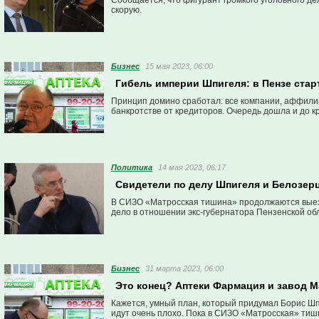
Сообщается, что фигурант громкого уголовного де
скорую.
Бизнес
15 мая 2023, 06:00
Гибель империи Шпигеля: в Пензе стар
Принцип домино сработал: все компании, аффили
банкротстве от кредиторов. Очередь дошла и до 
Политика
14 мая 2023, 06:17
Свидетели по делу Шпигеля и Белозерц
В СИЗО «Матросская тишина» продолжаются выезд
дело в отношении экс-губернатора Пензенской об
Бизнес
31 марта 2023, 06:00
Это конец? Аптеки Фармация и завод 
Кажется, умный план, который придумал Борис Шпи
идут очень плохо. Пока в СИЗО «Матросская» тиш