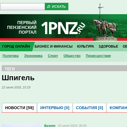
ПЕРВЫЙ
ПЕНЗЕНСКИЙ
ПОРТАЛ
ГОРОД ОНЛАЙН
БИЗНЕС И ФИНАНСЫ
КУЛЬТУРА
ЗДОРОВЬЕ
О
Политика
Экономика
Спорт
Общество
Проиcшествия
ТЕГИ
Шпигель
12 июля 2016, 15:19
НОВОСТИ [59]
ИНТЕРВЬЮ [0]
СОБЫТИЯ [0]
КОМПАНИ
Бизнес
10 июля 2024, 06:00