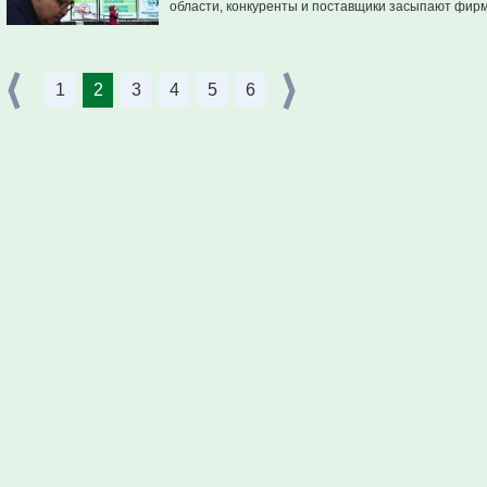
области, конкуренты и поставщики засыпают фирм
1
2
3
4
5
6