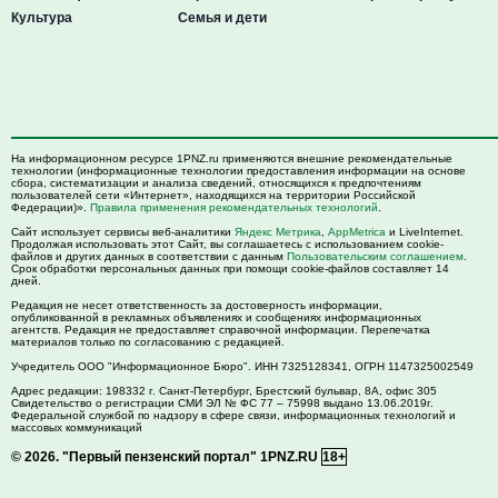
Культура
Семья и дети
На информационном ресурсе 1PNZ.ru применяются внешние рекомендательные
технологии (информационные технологии предоставления информации на основе
сбора, систематизации и анализа сведений, относящихся к предпочтениям
пользователей сети «Интернет», находящихся на территории Российской
Федерации)».
Правила применения рекомендательных технологий
.
Сайт использует сервисы веб-аналитики
Яндекс Метрика
,
AppMetrica
и LiveInternet.
Продолжая использовать этот Сайт, вы соглашаетесь с использованием cookie-
файлов и других данных в соответствии с данным
Пользовательским соглашением
.
Срок обработки персональных данных при помощи cookie-файлов составляет 14
дней.
Редакция не несет ответственность за достоверность информации,
опубликованной в рекламных объявлениях и сообщениях информационных
агентств. Редакция не предоставляет справочной информации. Перепечатка
материалов только по согласованию с редакцией.
Учредитель ООО "Информационное Бюро". ИНН 7325128341, ОГРН 1147325002549
Адрес редакции:
198332
г. Санкт-Петербург,
Брестский бульвар, 8А, офис 305
Свидетельство о регистрации СМИ ЭЛ № ФС 77 – 75998 выдано 13.06.2019г.
Федеральной службой по надзору в сфере связи, информационных технологий и
массовых коммуникаций
© 2026.
"Первый пензенский портал" 1PNZ.RU
18+