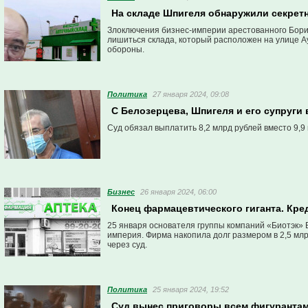
На складе Шпигеля обнаружили секрет
Злоключения бизнес-империи арестованного Бори
лишиться склада, который расположен на улице А
обороны.
Политика
27 января 2024, 09:08
С Белозерцева, Шпигеля и его супруги
Суд обязал выплатить 8,2 млрд рублей вместо 9,9
Бизнес
26 января 2024, 06:00
Конец фармацевтического гиганта. Кре
25 января основателя группы компаний «Биотэк» Б
империя. Фирма накопила долг размером в 2,5 млр
через суд.
Политика
25 января 2024, 19:52
Суд вынес приговоры всем фигурантам