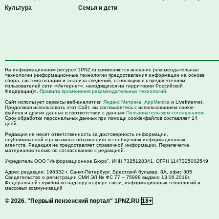
Культура
Семья и дети
На информационном ресурсе 1PNZ.ru применяются внешние рекомендательные
технологии (информационные технологии предоставления информации на основе
сбора, систематизации и анализа сведений, относящихся к предпочтениям
пользователей сети «Интернет», находящихся на территории Российской
Федерации)».
Правила применения рекомендательных технологий
.
Сайт использует сервисы веб-аналитики
Яндекс Метрика
,
AppMetrica
и LiveInternet.
Продолжая использовать этот Сайт, вы соглашаетесь с использованием cookie-
файлов и других данных в соответствии с данным
Пользовательским соглашением
.
Срок обработки персональных данных при помощи cookie-файлов составляет 14
дней.
Редакция не несет ответственность за достоверность информации,
опубликованной в рекламных объявлениях и сообщениях информационных
агентств. Редакция не предоставляет справочной информации. Перепечатка
материалов только по согласованию с редакцией.
Учредитель ООО "Информационное Бюро". ИНН 7325128341, ОГРН 1147325002549
Адрес редакции:
198332
г. Санкт-Петербург,
Брестский бульвар, 8А, офис 305
Свидетельство о регистрации СМИ ЭЛ № ФС 77 – 75998 выдано 13.06.2019г.
Федеральной службой по надзору в сфере связи, информационных технологий и
массовых коммуникаций
© 2026.
"Первый пензенский портал" 1PNZ.RU
18+