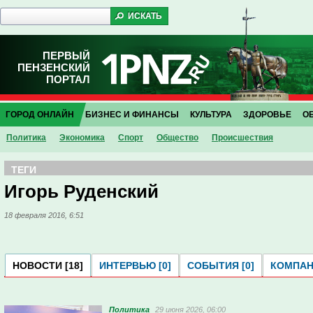
ПЕРВЫЙ
ПЕНЗЕНСКИЙ
ПОРТАЛ
ГОРОД ОНЛАЙН
БИЗНЕС И ФИНАНСЫ
КУЛЬТУРА
ЗДОРОВЬЕ
О
Политика
Экономика
Спорт
Общество
Проиcшествия
ТЕГИ
Игорь Руденский
18 февраля 2016, 6:51
НОВОСТИ [18]
ИНТЕРВЬЮ [0]
СОБЫТИЯ [0]
КОМПАНИ
Политика
29 июня 2026, 06:00