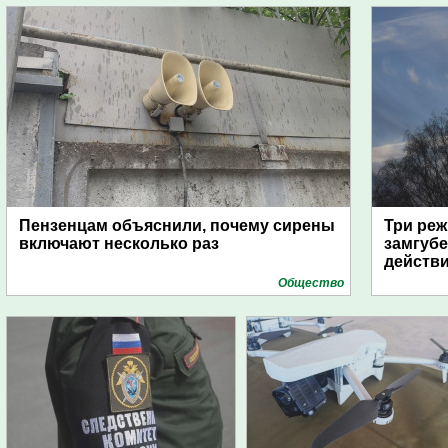
Пензенцам объяснили, почему сирены
Три реж
включают несколько раз
замгубе
действ
Общество