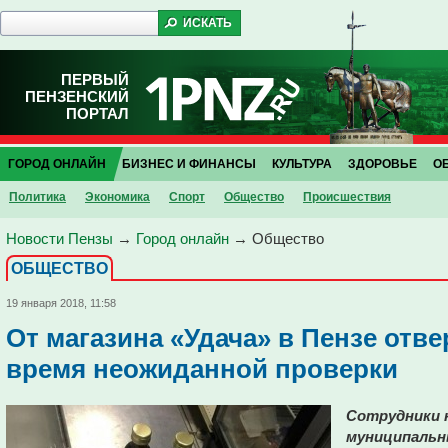
ПЕРВЫЙ
ПЕНЗЕНСКИЙ
ПОРТАЛ
ГОРОД ОНЛАЙН
БИЗНЕС И ФИНАНСЫ
КУЛЬТУРА
ЗДОРОВЬЕ
О
Политика
Экономика
Спорт
Общество
Проиcшествия
Новости Пензы
→
Город онлайн
→
Общество
ОБЩЕСТВО
19 января 2018, 11:58
От магазина «Удача» в Пензе отв
время неожиданной проверки
Сотрудники 
муниципальн