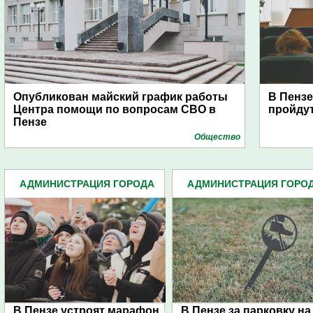
Опубликован майский график работы
В Пензе
Центра помощи по вопросам СВО в
пройду
Пензе
Общество
АДМИНИСТРАЦИЯ ГОРОДА
АДМИНИСТРАЦИЯ ГОРО
(4939)
(4939)
В Пензе устроят марафон
В Пензе за парковку на