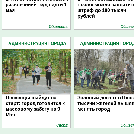
развлечений: куда идти 1
газоне можно заплатит
мая
штраф до 100 тысяч
рублей
Общество
Общес
АДМИНИСТРАЦИЯ ГОРОДА
АДМИНИСТРАЦИЯ ГОРО
(4939)
(4939)
Пензенцы выйдут на
Зеленый десант в Пенз
старт: город готовится к
тысячи жителей вышл
массовому забегу на 9
менять город
Мая
Спорт
Общес