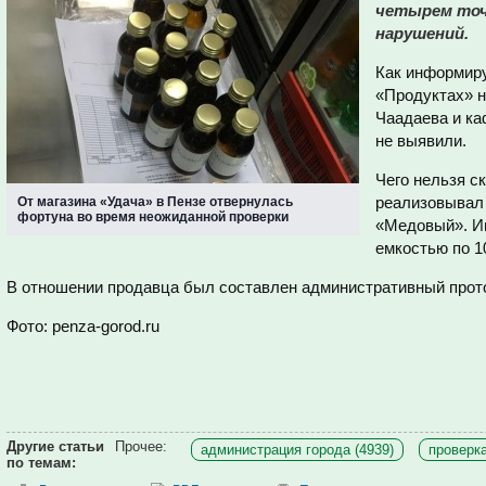
четырем точ
нарушений.
Как информиру
«
Продуктах» н
Чаадаева и к
не выявили.
Чего нельзя с
реализовывал
От магазина «Удача» в Пензе отвернулась
фортуна во время неожиданной проверки
«Медовый»
. 
емкостью по 1
В отношении продавца был составлен административный прот
Фото: penza-gorod.ru
Другие статьи
Прочее:
администрация города (4939)
проверка
по темам: