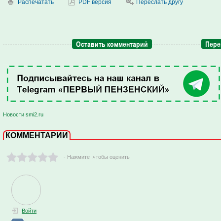
Распечатать
PDF версия
Переслать другу
Оставить комментарий
Пере
Новости smi2.ru
КОММЕНТАРИИ
- Нажмите ,чтобы оценить
Войти