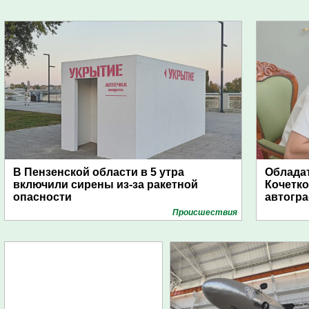
В Пензенской области в 5 утра
Обладат
включили сирены из-за ракетной
Кочетко
опасности
автогр
Проиcшествия