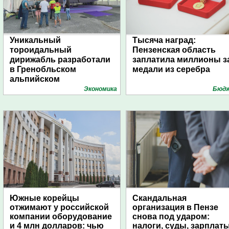
Уникальный
Тысяча наград:
тороидальный
Пензенская область
дирижабль разработали
заплатила миллионы з
в Гренобльском
медали из серебра
альпийском
университете
Экономика
Бюд
Южные корейцы
Скандальная
отжимают у российской
организация в Пензе
компании оборудование
снова под ударом:
и 4 млн долларов: чью
налоги, суды, зарплат