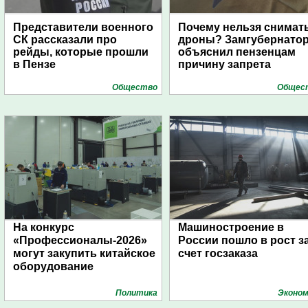
Представители военного
Почему нельзя снимат
СК рассказали про
дроны? Замгубернато
рейды, которые прошли
объяснил пензенцам
в Пензе
причину запрета
Общество
Общес
На конкурс
Машиностроение в
«Профессионалы-2026»
России пошло в рост з
могут закупить китайское
счет госзаказа
оборудование
Политика
Эконом