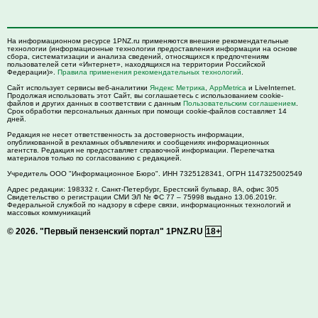
На информационном ресурсе 1PNZ.ru применяются внешние рекомендательные
технологии (информационные технологии предоставления информации на основе
сбора, систематизации и анализа сведений, относящихся к предпочтениям
пользователей сети «Интернет», находящихся на территории Российской
Федерации)».
Правила применения рекомендательных технологий
.
Сайт использует сервисы веб-аналитики
Яндекс Метрика
,
AppMetrica
и LiveInternet.
Продолжая использовать этот Сайт, вы соглашаетесь с использованием cookie-
файлов и других данных в соответствии с данным
Пользовательским соглашением
.
Срок обработки персональных данных при помощи cookie-файлов составляет 14
дней.
Редакция не несет ответственность за достоверность информации,
опубликованной в рекламных объявлениях и сообщениях информационных
агентств. Редакция не предоставляет справочной информации. Перепечатка
материалов только по согласованию с редакцией.
Учредитель ООО "Информационное Бюро". ИНН 7325128341, ОГРН 1147325002549
Адрес редакции:
198332
г. Санкт-Петербург,
Брестский бульвар, 8А, офис 305
Свидетельство о регистрации СМИ ЭЛ № ФС 77 – 75998 выдано 13.06.2019г.
Федеральной службой по надзору в сфере связи, информационных технологий и
массовых коммуникаций
© 2026.
"Первый пензенский портал" 1PNZ.RU
18+