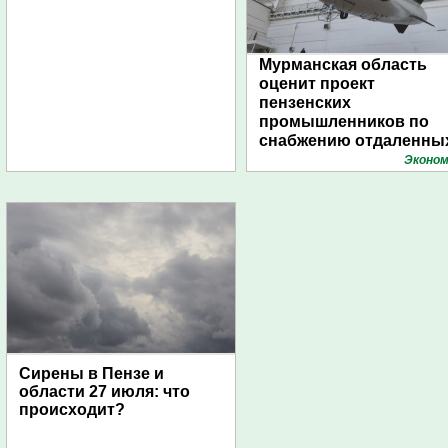
Мурманская область
оценит проект
пензенских
промышленников по
снабжению отдаленны
поселений с помощью
Эконом
дирижаблей
Сирены в Пензе и
области 27 июля: что
происходит?