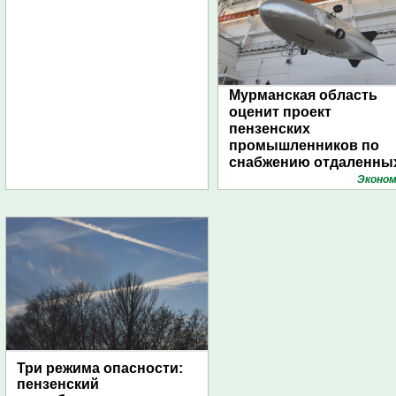
Мурманская область
оценит проект
пензенских
промышленников по
снабжению отдаленны
поселений с помощью
Эконом
дирижаблей
Три режима опасности:
пензенский