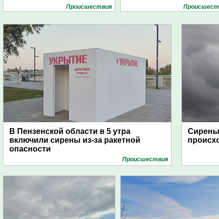
Проиcшествия
Проиcшест
В Пензенской области в 5 утра
Сирены 
включили сирены из-за ракетной
происх
опасности
Проиcшествия