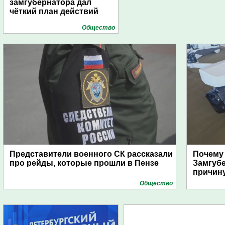
замгубернатора дал
чёткий план действий
Общество
Представители военного СК рассказали
Почему
про рейды, которые прошли в Пензе
Замгуб
причину
Общество