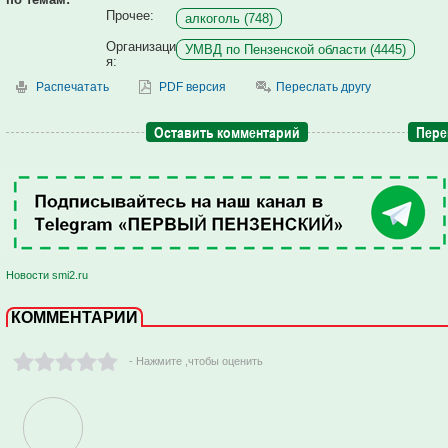
Прочее:
алкоголь (748)
Организаци
УМВД по Пензенской области (4445)
я:
Распечатать
PDF версия
Переслать другу
Оставить комментарий
Пере
Новости smi2.ru
КОММЕНТАРИИ
- Нажмите ,чтобы оценить