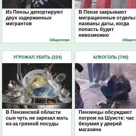
Из Пензы депортируют
В Пензе закрывают
двух задержанных
миграционные отделы
мигрантов
названы даты, когда
попасть будет
невозможно
Общество
Общес
УГРОЖАЛ УБИТЬ (224)
АЛКОГОЛЬ (748)
В Пензенской области
Пензенцы обсуждают
сын чуть не зарезал мать
погром на Шуисте: час
из-за грязной посуды
безумия у дверей
магазина