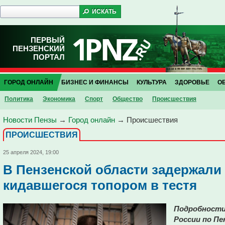
ПЕРВЫЙ
ПЕНЗЕНСКИЙ
ПОРТАЛ
ГОРОД ОНЛАЙН
БИЗНЕС И ФИНАНСЫ
КУЛЬТУРА
ЗДОРОВЬЕ
О
Политика
Экономика
Спорт
Общество
Проиcшествия
Новости Пензы
→
Город онлайн
→
Проиcшествия
ПРОИCШЕСТВИЯ
25 апреля 2024, 19:00
В Пензенской области задержали
кидавшегося топором в тестя
Подробности 
России по Пе