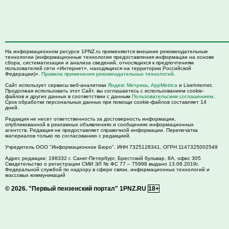
На информационном ресурсе 1PNZ.ru применяются внешние рекомендательные
технологии (информационные технологии предоставления информации на основе
сбора, систематизации и анализа сведений, относящихся к предпочтениям
пользователей сети «Интернет», находящихся на территории Российской
Федерации)».
Правила применения рекомендательных технологий
.
Сайт использует сервисы веб-аналитики
Яндекс Метрика
,
AppMetrica
и LiveInternet.
Продолжая использовать этот Сайт, вы соглашаетесь с использованием cookie-
файлов и других данных в соответствии с данным
Пользовательским соглашением
.
Срок обработки персональных данных при помощи cookie-файлов составляет 14
дней.
Редакция не несет ответственность за достоверность информации,
опубликованной в рекламных объявлениях и сообщениях информационных
агентств. Редакция не предоставляет справочной информации. Перепечатка
материалов только по согласованию с редакцией.
Учредитель ООО "Информационное Бюро". ИНН 7325128341, ОГРН 1147325002549
Адрес редакции:
198332
г. Санкт-Петербург,
Брестский бульвар, 8А, офис 305
Свидетельство о регистрации СМИ ЭЛ № ФС 77 – 75998 выдано 13.06.2019г.
Федеральной службой по надзору в сфере связи, информационных технологий и
массовых коммуникаций
© 2026.
"Первый пензенский портал" 1PNZ.RU
18+