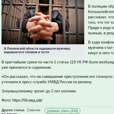
В полицию обр
Колышлейского
рассказал, чт
того, что тот
Придя к родст
пьяным, в рез
В ходе конфли
мужчина стал 
В Пензенской области задержали мужчину,
кидавшегося топором в тестя
кинул в него т
В кратчайшие сроки по части 1 статьи 119 УК РФ было возбуж
уже признался в содеянном.
«Он рассказал, что на совершение преступления его толкнуло 
уточнили в пресс-службе УМВД России по региону.
Злоумышленнику грозит до 2 лет колонии.
Фото: https://58.мвд.рф/
Другие статьи
Событие:
угрожал убить (224)
по темам: