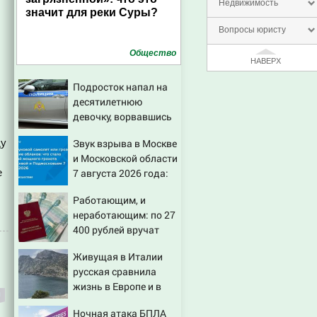
Недвижимость
значит для реки Суры?
Вопросы юристу
Общество
НАВЕРХ
Подросток напал на
десятилетнюю
девочку, ворвавшись
в квартиру
ду
Звук взрыва в Москве
и Московской области
е
7 августа 2026 года:
Причины, источник,
Работающим, и
откуда был громкий
неработающим: по 27
хлопок
400 рублей вручат
пенсионерам в
Живущая в Италии
сентябре -
русская сравнила
PrimaMedia.ru
жизнь в Европе и в
Крыму
Ночная атака БПЛА