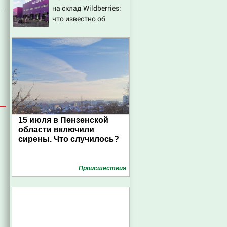
на склад Wildberries:
что известно об
очередном ударе по
логистическим
центрам 07/08/2026 –
Новости
15 июля в Пензенской
области включили
сирены. Что случилось?
Проиcшествия