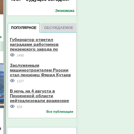
Экономика
ПОПУЛЯРНОЕ
ОБСУЖДАЕМОЕ
я
Губернатор отметил
наградами работников
пензенского завода по
производству станков
1490
Заслуженным
машиностроителем России
стал пензенец Фярид Кутаев
1107
В ночь на 4 августа в
Пензенской области
нейтрализовали вражеские
дроны
834
Все публикации
е