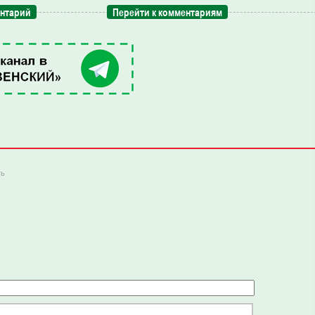
ентарий
Перейти к комментариям
ть