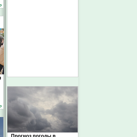
о
н
о
Прогноз погоды в