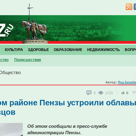
КУЛЬТУРА
ЗДОРОВЬЕ
ОБРАЗОВАНИЕ
НЕДВИЖИМОСТЬ
ВОПР
ство
Проиcшествия
Общество
Автор:
Яна Билиби
0
1713
0
м районе Пензы устроили облав
вцов
Об этом сообщили в пресс-службе
администрации Пензы.