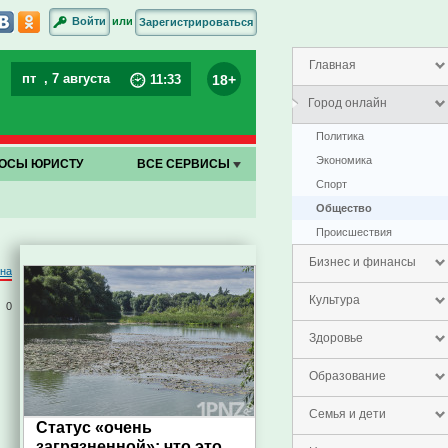
или
Войти
Зарегистрироваться
Главная
пт
, 7 августа
18+
11
:
33
Город онлайн
Политика
Экономика
ОСЫ ЮРИСТУ
ВСЕ СЕРВИСЫ
Спорт
Общество
Проиcшествия
Бизнес и финансы
на
Культура
0
ы
Здоровье
Образование
Семья и дети
Статус «очень
загрязненной»: что это