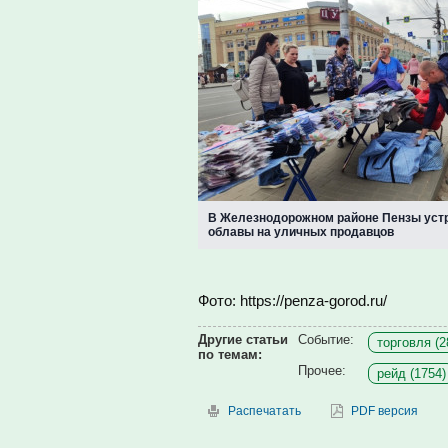
В Железнодорожном районе Пензы уст
облавы на уличных продавцов
Фото: https://penza-gorod.ru/
Другие статьи
Событие:
торговля (2
по темам:
Прочее:
рейд (1754)
Распечатать
PDF версия