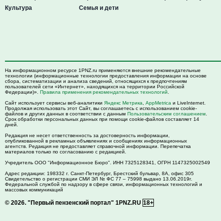
Культура
Семья и дети
На информационном ресурсе 1PNZ.ru применяются внешние рекомендательные
технологии (информационные технологии предоставления информации на основе
сбора, систематизации и анализа сведений, относящихся к предпочтениям
пользователей сети «Интернет», находящихся на территории Российской
Федерации)».
Правила применения рекомендательных технологий
.
Сайт использует сервисы веб-аналитики
Яндекс Метрика
,
AppMetrica
и LiveInternet.
Продолжая использовать этот Сайт, вы соглашаетесь с использованием cookie-
файлов и других данных в соответствии с данным
Пользовательским соглашением
.
Срок обработки персональных данных при помощи cookie-файлов составляет 14
дней.
Редакция не несет ответственность за достоверность информации,
опубликованной в рекламных объявлениях и сообщениях информационных
агентств. Редакция не предоставляет справочной информации. Перепечатка
материалов только по согласованию с редакцией.
Учредитель ООО "Информационное Бюро". ИНН 7325128341, ОГРН 1147325002549
Адрес редакции:
198332
г. Санкт-Петербург,
Брестский бульвар, 8А, офис 305
Свидетельство о регистрации СМИ ЭЛ № ФС 77 – 75998 выдано 13.06.2019г.
Федеральной службой по надзору в сфере связи, информационных технологий и
массовых коммуникаций
© 2026.
"Первый пензенский портал" 1PNZ.RU
18+