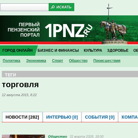
ПЕРВЫЙ
ПЕНЗЕНСКИЙ
ПОРТАЛ
ГОРОД ОНЛАЙН
БИЗНЕС И ФИНАНСЫ
КУЛЬТУРА
ЗДОРОВЬЕ
О
Политика
Экономика
Спорт
Общество
Проиcшествия
ТЕГИ
торговля
12 августа 2015, 8:22
НОВОСТИ [282]
ИНТЕРВЬЮ [0]
СОБЫТИЯ [0]
КОМПАН
Общество
31 марта 2026, 18:00