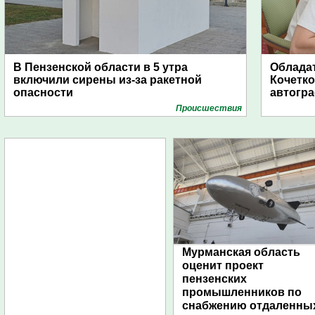
В Пензенской области в 5 утра
Обладат
включили сирены из-за ракетной
Кочетко
опасности
автогр
Проиcшествия
Мурманская область
оценит проект
пензенских
промышленников по
снабжению отдаленны