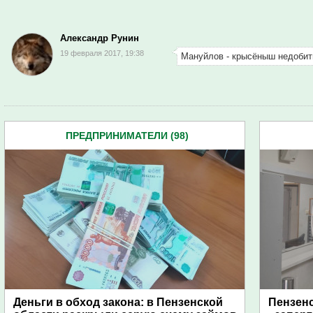
Александр Рунин
19 февраля 2017, 19:38
Мануйлов - крысёныш недобит
<
ПРЕДПРИНИМАТЕЛИ (98)
Деньги в обход закона: в Пензенской
Пензен