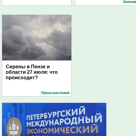
поселений с помощью
Эконом
дирижаблей
Сирены в Пензе и
области 27 июля: что
происходит?
Проиcшествия