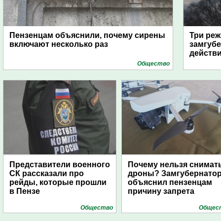
Пензенцам объяснили, почему сирены
Три реж
включают несколько раз
замгубе
действ
Общество
Представители военного
Почему нельзя снимат
СК рассказали про
дроны? Замгубернато
рейды, которые прошли
объяснил пензенцам
в Пензе
причину запрета
Общество
Общес