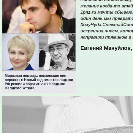
желание когда-то вта
1pnz.ru мечты сбывают
один день мы преврат
ХочуЧуда.СнежныйCom 
искренних писем, кот
направили прямиком в 
Евгений Мануйлов,
Морозная помощь: пензенские вип-
персоны в Новый год вместо владыки
РФ решили обратиться к владыке
Великого Устюга