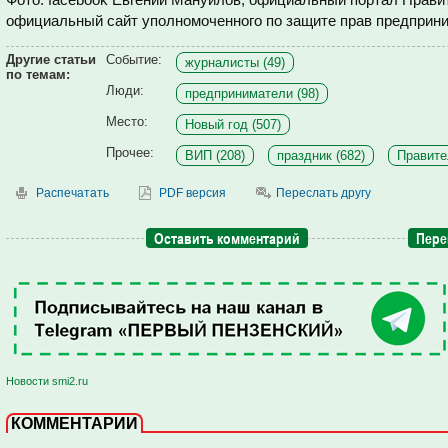
официальный сайт уполномоченного по защите прав предприни
Другие статьи
Событие:
журналисты (49)
по темам:
Люди:
предприниматели (98)
Место:
Новый год (507)
Прочее:
ВИП (208)
праздник (682)
Правите
Распечатать
PDF версия
Переслать другу
Оставить комментарий
Пере
Новости smi2.ru
КОММЕНТАРИИ