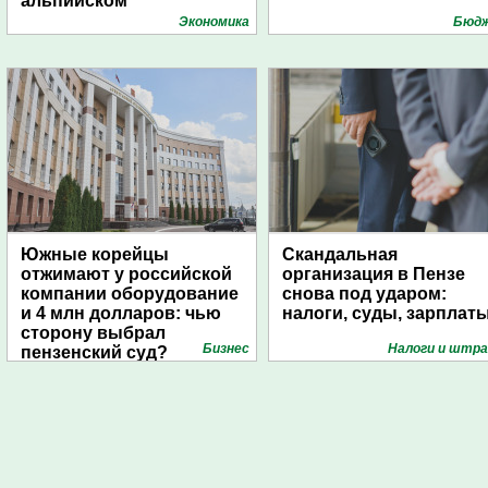
альпийском
университете
Экономика
Бюд
Южные корейцы
Скандальная
отжимают у российской
организация в Пензе
компании оборудование
снова под ударом:
и 4 млн долларов: чью
налоги, суды, зарплат
сторону выбрал
Бизнес
Налоги и штр
пензенский суд?