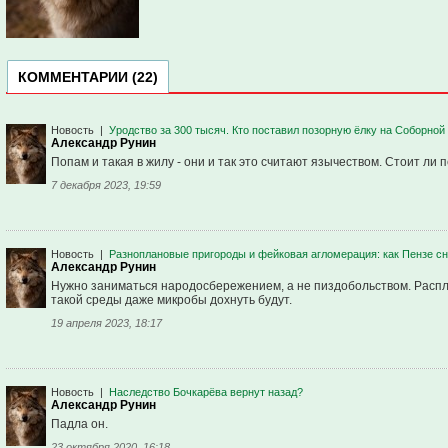
КОММЕНТАРИИ (22)
Новость
|
Уродство за 300 тысяч. Кто поставил позорную ёлку на Соборно
Александр Рунин
Попам и такая в жилу - они и так это считают язычеством. Стоит ли
7 декабря 2023, 19:59
Новость
|
Разноплановые пригороды и фейковая агломерация: как Пензе с
Александр Рунин
Нужно заниматься народосбережением, а не пиздобольством. Распло
такой среды даже микробы дохнуть будут.
19 апреля 2023, 18:17
Новость
|
Наследство Бочкарёва вернут назад?
Александр Рунин
Падла он.
23 октября 2020, 16:18