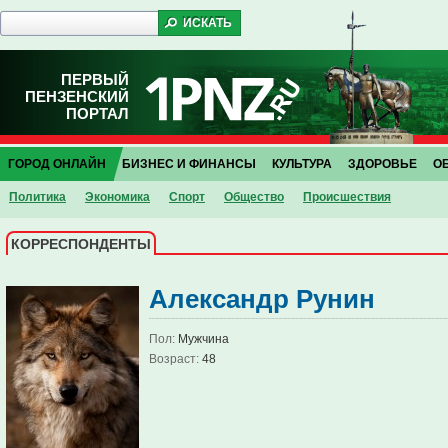
ПЕРВЫЙ
ПЕНЗЕНСКИЙ
ПОРТАЛ
ГОРОД ОНЛАЙН
БИЗНЕС И ФИНАНСЫ
КУЛЬТУРА
ЗДОРОВЬЕ
О
Политика
Экономика
Спорт
Общество
Проиcшествия
КОРРЕСПОНДЕНТЫ
Александр Рунин
Пол:
Мужчина
Возраст:
48