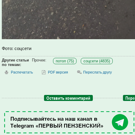
Фото: соцсети
Другие статьи
Прочее:
потоп (75)
соцсети (4835)
по темам:
Распечатать
PDF версия
Переслать другу
Оставить комментарий
Пере