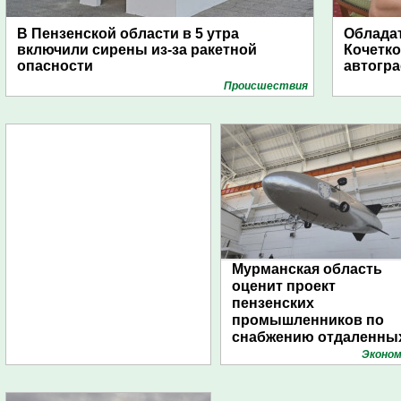
В Пензенской области в 5 утра
Обладат
включили сирены из-за ракетной
Кочетко
опасности
автогр
Проиcшествия
Мурманская область
оценит проект
пензенских
промышленников по
снабжению отдаленны
поселений с помощью
Эконом
дирижаблей