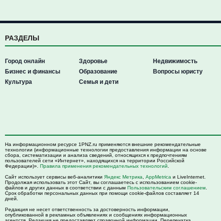
РАЗДЕЛЫ
Город онлайн
Здоровье
Недвижимость
Бизнес и финансы
Образование
Вопросы юристу
Культура
Семья и дети
На информационном ресурсе 1PNZ.ru применяются внешние рекомендательные
технологии (информационные технологии предоставления информации на основе
сбора, систематизации и анализа сведений, относящихся к предпочтениям
пользователей сети «Интернет», находящихся на территории Российской
Федерации)».
Правила применения рекомендательных технологий
.
Сайт использует сервисы веб-аналитики
Яндекс Метрика
,
AppMetrica
и LiveInternet.
Продолжая использовать этот Сайт, вы соглашаетесь с использованием cookie-
файлов и других данных в соответствии с данным
Пользовательским соглашением
.
Срок обработки персональных данных при помощи cookie-файлов составляет 14
дней.
Редакция не несет ответственность за достоверность информации,
опубликованной в рекламных объявлениях и сообщениях информационных
агентств. Редакция не предоставляет справочной информации. Перепечатка