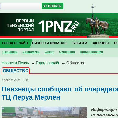
ПЕРВЫЙ
ПЕНЗЕНСКИЙ
ПОРТАЛ
ГОРОД ОНЛАЙН
БИЗНЕС И ФИНАНСЫ
КУЛЬТУРА
ЗДОРОВЬЕ
О
Политика
Экономика
Спорт
Общество
Проиcшествия
Новости Пензы
→
Город онлайн
→
Общество
ОБЩЕСТВО
4 апреля 2024, 10:05
Пензенцы сообщают об очередном
ТЦ Леруа Мерлен
Информация 
из пензенск