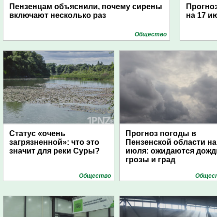
Пензенцам объяснили, почему сирены
Прогноз
включают несколько раз
на 17 и
Общество
Статус «очень
Прогноз погоды в
загрязненной»: что это
Пензенской области на
значит для реки Суры?
июля: ожидаются дожд
грозы и град
Общество
Общес