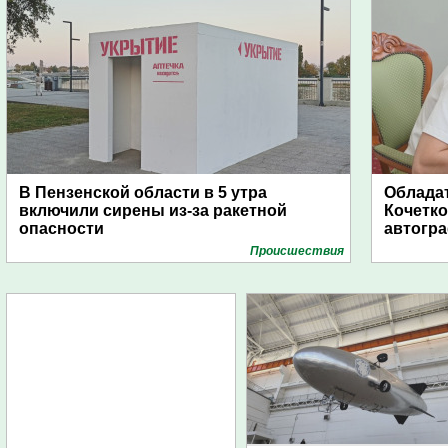
В Пензенской области в 5 утра
Обладат
включили сирены из-за ракетной
Кочетко
опасности
автогр
Проиcшествия