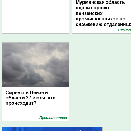
Мурманская область
оценит проект
пензенских
промышленников по
снабжению отдаленны
поселений с помощью
Эконом
дирижаблей
Сирены в Пензе и
области 27 июля: что
происходит?
Проиcшествия