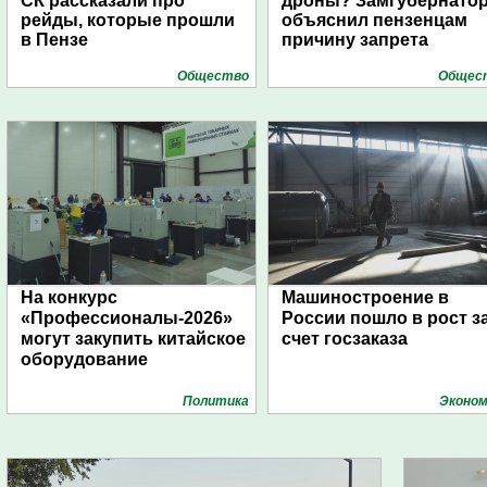
СК рассказали про
дроны? Замгубернато
рейды, которые прошли
объяснил пензенцам
в Пензе
причину запрета
Общество
Общес
На конкурс
Машиностроение в
«Профессионалы-2026»
России пошло в рост з
могут закупить китайское
счет госзаказа
оборудование
Политика
Эконом