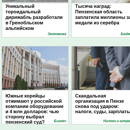
Уникальный
Тысяча наград:
тороидальный
Пензенская область
дирижабль разработали
заплатила миллионы з
в Гренобльском
медали из серебра
альпийском
университете
Экономика
Бюд
Южные корейцы
Скандальная
отжимают у российской
организация в Пензе
компании оборудование
снова под ударом:
и 4 млн долларов: чью
налоги, суды, зарплат
сторону выбрал
Бизнес
Налоги и штр
пензенский суд?