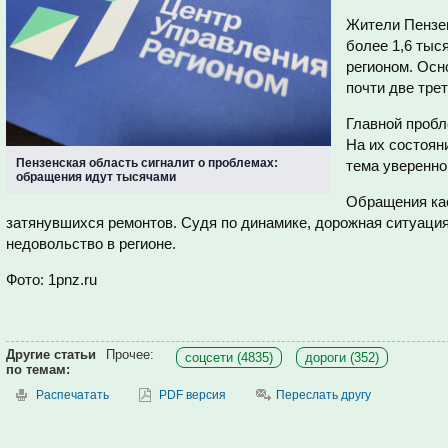
Жители Пензен
более 1,6 тыс
регионом. Осн
почти две тре
Главной пробл
На их состоян
Пензенская область сигналит о проблемах:
тема уверенно
обращения идут тысячами
Обращения кас
затянувшихся ремонтов. Судя по динамике, дорожная ситуац
недовольство в регионе.
Фото: 1pnz.ru
Другие статьи
Прочее:
соцсети (4835)
дороги (352)
по темам:
Распечатать
PDF версия
Переслать другу