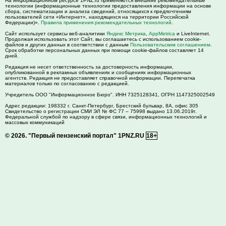
На информационном ресурсе 1PNZ.ru применяются внешние рекомендательные
технологии (информационные технологии предоставления информации на основе
сбора, систематизации и анализа сведений, относящихся к предпочтениям
пользователей сети «Интернет», находящихся на территории Российской
Федерации)».
Правила применения рекомендательных технологий
.
Сайт использует сервисы веб-аналитики
Яндекс Метрика
,
AppMetrica
и LiveInternet.
Продолжая использовать этот Сайт, вы соглашаетесь с использованием cookie-
файлов и других данных в соответствии с данным
Пользовательским соглашением
.
Срок обработки персональных данных при помощи cookie-файлов составляет 14
дней.
Редакция не несет ответственность за достоверность информации,
опубликованной в рекламных объявлениях и сообщениях информационных
агентств. Редакция не предоставляет справочной информации. Перепечатка
материалов только по согласованию с редакцией.
Учредитель ООО "Информационное Бюро". ИНН 7325128341, ОГРН 1147325002549
Адрес редакции:
198332
г. Санкт-Петербург,
Брестский бульвар, 8А, офис 305
Свидетельство о регистрации СМИ ЭЛ № ФС 77 – 75998 выдано 13.06.2019г.
Федеральной службой по надзору в сфере связи, информационных технологий и
массовых коммуникаций
© 2026.
"Первый пензенский портал" 1PNZ.RU
18+