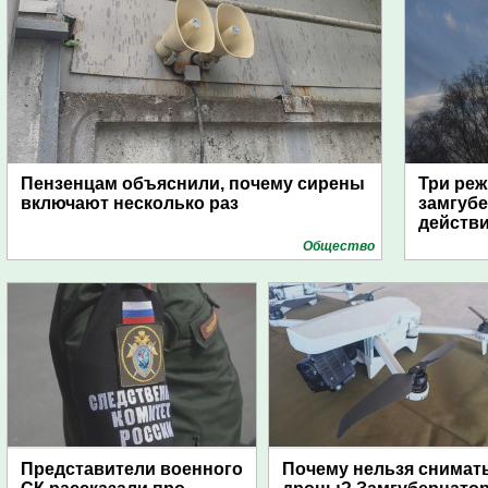
Пензенцам объяснили, почему сирены
Три реж
включают несколько раз
замгубе
действ
Общество
Представители военного
Почему нельзя снимат