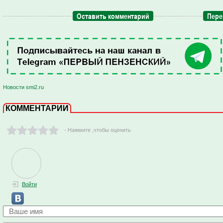
Оставить комментарий
Пере
Новости smi2.ru
КОММЕНТАРИИ
- Нажмите ,чтобы оценить
Войти