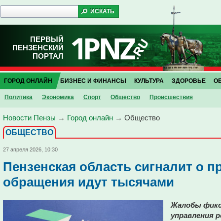
ПЕРВЫЙ
ПЕНЗЕНСКИЙ
ПОРТАЛ
ГОРОД ОНЛАЙН
БИЗНЕС И ФИНАНСЫ
КУЛЬТУРА
ЗДОРОВЬЕ
О
Политика
Экономика
Спорт
Общество
Проиcшествия
Новости Пензы
→
Город онлайн
→
Общество
ОБЩЕСТВО
27 апреля 2026, 10:30
Пензенская область сигналит о п
обращения идут тысячами
Жалобы фикс
управления р