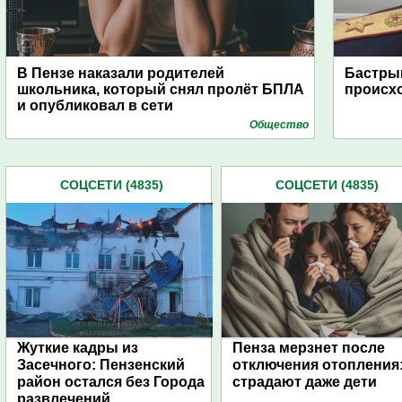
В Пензе наказали родителей
Бастрык
школьника, который снял пролёт БПЛА
происхо
и опубликовал в сети
Общество
СОЦСЕТИ (4835)
СОЦСЕТИ (4835)
Жуткие кадры из
Пенза мерзнет после
Засечного: Пензенский
отключения отопления
район остался без Города
страдают даже дети
развлечений