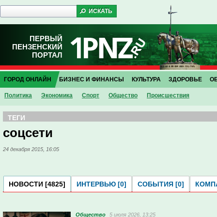
ПЕРВЫЙ
ПЕНЗЕНСКИЙ
ПОРТАЛ
ГОРОД ОНЛАЙН
БИЗНЕС И ФИНАНСЫ
КУЛЬТУРА
ЗДОРОВЬЕ
О
Политика
Экономика
Спорт
Общество
Проиcшествия
ТЕГИ
соцсети
24 декабря 2015, 16:05
НОВОСТИ [4825]
ИНТЕРВЬЮ [0]
СОБЫТИЯ [0]
КОМПА
Общество
5 июля 2026, 13:25