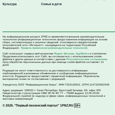
Культура
Семья и дети
На информационном ресурсе 1PNZ.ru применяются внешние рекомендательные
технологии (информационные технологии предоставления информации на основе
сбора, систематизации и анализа сведений, относящихся к предпочтениям
пользователей сети «Интернет», находящихся на территории Российской
Федерации)».
Правила применения рекомендательных технологий
.
Сайт использует сервисы веб-аналитики
Яндекс Метрика
,
AppMetrica
и LiveInternet.
Продолжая использовать этот Сайт, вы соглашаетесь с использованием cookie-
файлов и других данных в соответствии с данным
Пользовательским соглашением
.
Срок обработки персональных данных при помощи cookie-файлов составляет 14
дней.
Редакция не несет ответственность за достоверность информации,
опубликованной в рекламных объявлениях и сообщениях информационных
агентств. Редакция не предоставляет справочной информации. Перепечатка
материалов только по согласованию с редакцией.
Учредитель ООО "Информационное Бюро". ИНН 7325128341, ОГРН 1147325002549
Адрес редакции:
198332
г. Санкт-Петербург,
Брестский бульвар, 8А, офис 305
Свидетельство о регистрации СМИ ЭЛ № ФС 77 – 75998 выдано 13.06.2019г.
Федеральной службой по надзору в сфере связи, информационных технологий и
массовых коммуникаций
© 2026.
"Первый пензенский портал" 1PNZ.RU
18+