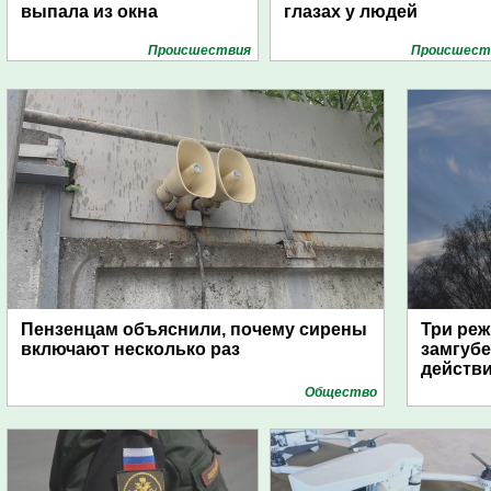
выпала из окна
глазах у людей
Проиcшествия
Проиcшест
Пензенцам объяснили, почему сирены
Три реж
включают несколько раз
замгубе
действ
Общество