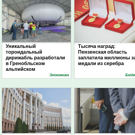
Уникальный
Тысяча наград:
тороидальный
Пензенская область
дирижабль разработали
заплатила миллионы з
в Гренобльском
медали из серебра
альпийском
университете
Экономика
Бюд