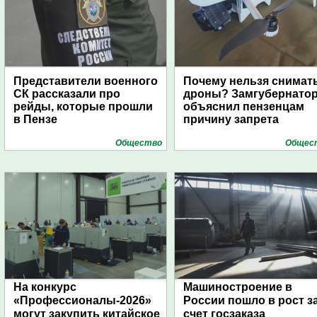
Представители военного
Почему нельзя снимат
СК рассказали про
дроны? Замгубернато
рейды, которые прошли
объяснил пензенцам
в Пензе
причину запрета
Общество
Общес
На конкурс
Машиностроение в
«Профессионалы-2026»
России пошло в рост з
могут закупить китайское
счет госзаказа