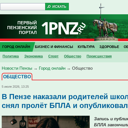
ПЕРВЫЙ
ПЕНЗЕНСКИЙ
ПОРТАЛ
ГОРОД ОНЛАЙН
БИЗНЕС И ФИНАНСЫ
КУЛЬТУРА
ЗДОРОВЬЕ
О
Политика
Экономика
Спорт
Общество
Проиcшествия
Новости Пензы
→
Город онлайн
→
Общество
ОБЩЕСТВО
5 июля 2026, 13:25
В Пензе наказали родителей шко
снял пролёт БПЛА и опубликовал
Запись и публи
БПЛА закончил