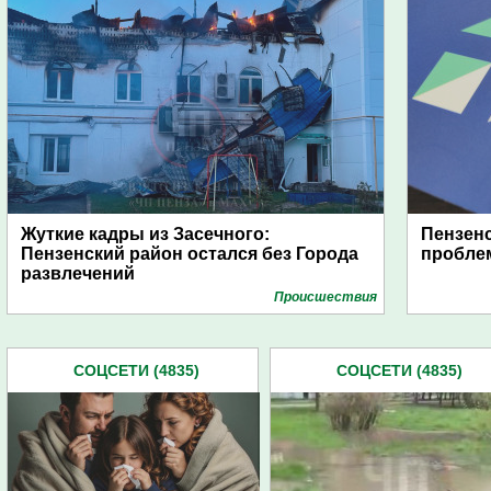
Жуткие кадры из Засечного:
Пензенс
Пензенский район остался без Города
пробле
развлечений
Проиcшествия
СОЦСЕТИ (4835)
СОЦСЕТИ (4835)