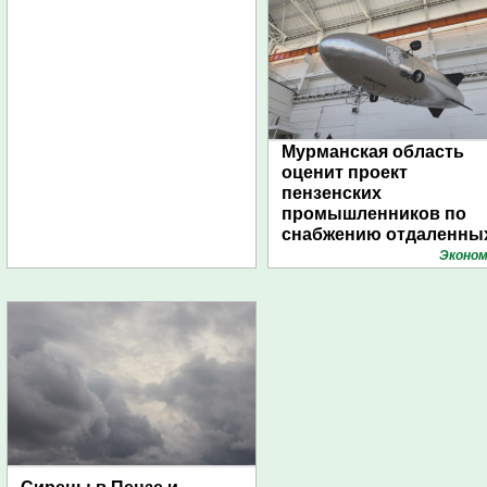
Мурманская область
оценит проект
пензенских
промышленников по
снабжению отдаленны
поселений с помощью
Эконом
дирижаблей