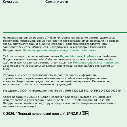
Культура
Семья и дети
На информационном ресурсе 1PNZ.ru применяются внешние рекомендательные
технологии (информационные технологии предоставления информации на основе
сбора, систематизации и анализа сведений, относящихся к предпочтениям
пользователей сети «Интернет», находящихся на территории Российской
Федерации)».
Правила применения рекомендательных технологий
.
Сайт использует сервисы веб-аналитики
Яндекс Метрика
,
AppMetrica
и LiveInternet.
Продолжая использовать этот Сайт, вы соглашаетесь с использованием cookie-
файлов и других данных в соответствии с данным
Пользовательским соглашением
.
Срок обработки персональных данных при помощи cookie-файлов составляет 14
дней.
Редакция не несет ответственность за достоверность информации,
опубликованной в рекламных объявлениях и сообщениях информационных
агентств. Редакция не предоставляет справочной информации. Перепечатка
материалов только по согласованию с редакцией.
Учредитель ООО "Информационное Бюро". ИНН 7325128341, ОГРН 1147325002549
Адрес редакции:
198332
г. Санкт-Петербург,
Брестский бульвар, 8А, офис 305
Свидетельство о регистрации СМИ ЭЛ № ФС 77 – 75998 выдано 13.06.2019г.
Федеральной службой по надзору в сфере связи, информационных технологий и
массовых коммуникаций
© 2026.
"Первый пензенский портал" 1PNZ.RU
18+