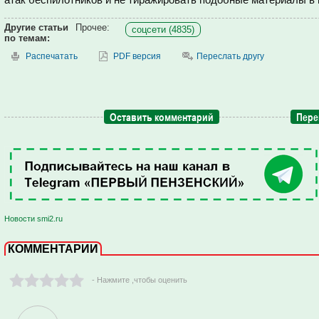
Другие статьи
Прочее:
соцсети (4835)
по темам:
Распечатать
PDF версия
Переслать другу
Оставить комментарий
Пере
Новости smi2.ru
КОММЕНТАРИИ
- Нажмите ,чтобы оценить