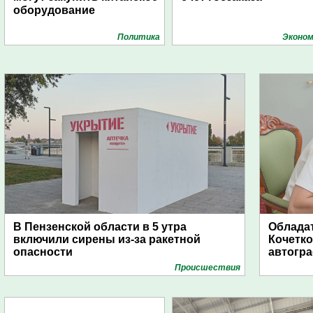
оборудование
Политика
Эконом
В Пензенской области в 5 утра
Обладат
включили сирены из-за ракетной
Кочетко
опасности
автогр
Проиcшествия