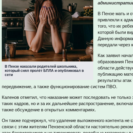
администрати
В Пензе мать и 
привлекли к адм
того, что их реб
которой были ви
Данную информа
передали через 
Как заявил нача
образования Пен
В Пензе наказали родителей школьника,
области действу
который снял пролёт БПЛА и опубликовал в
публикацию мате
сети
результаты атак
передвижение, а также функционирование систем ПВО.
Каленов отметил, что наказание может последовать не только
таких кадров, но и за их дальнейшее распространение, включа
также обсуждение в открытых комментариях.
Он также подчеркнул, что удаление выложенного контента не с
связи с этим жителям Пензенской области настоятельно реко
атак беспилотников и не тиражировать подобные материалы в 