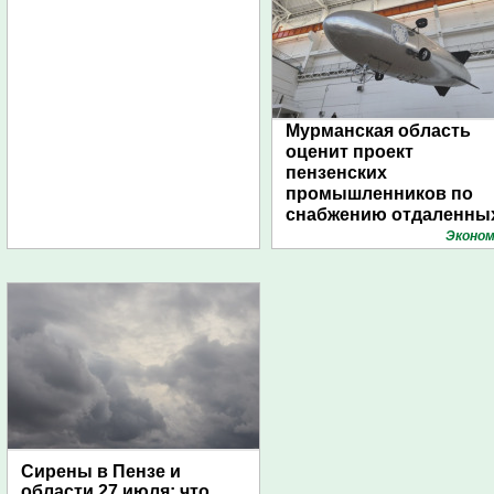
Мурманская область
оценит проект
пензенских
промышленников по
снабжению отдаленны
поселений с помощью
Эконом
дирижаблей
Сирены в Пензе и
области 27 июля: что