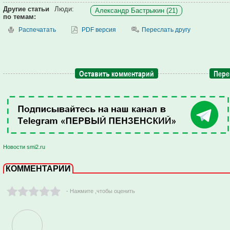
Другие статьи
Люди:
Александр Бастрыкин (21)
по темам:
Распечатать
PDF версия
Переслать другу
Оставить комментарий
Пере
Новости smi2.ru
КОММЕНТАРИИ
- Нажмите ,чтобы оценить