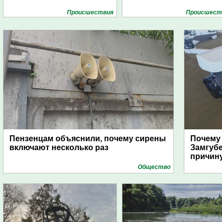
Проиcшествия
Проиcшест
Пензенцам объяснили, почему сирены
Почему
включают несколько раз
Замгуб
причину
Общество