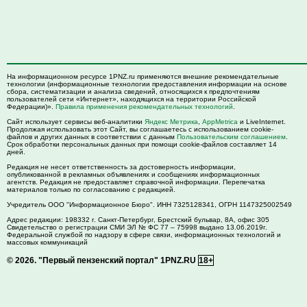
На информационном ресурсе 1PNZ.ru применяются внешние рекомендательные
технологии (информационные технологии предоставления информации на основе
сбора, систематизации и анализа сведений, относящихся к предпочтениям
пользователей сети «Интернет», находящихся на территории Российской
Федерации)».
Правила применения рекомендательных технологий
.
Сайт использует сервисы веб-аналитики
Яндекс Метрика
,
AppMetrica
и LiveInternet.
Продолжая использовать этот Сайт, вы соглашаетесь с использованием cookie-
файлов и других данных в соответствии с данным
Пользовательским соглашением
.
Срок обработки персональных данных при помощи cookie-файлов составляет 14
дней.
Редакция не несет ответственность за достоверность информации,
опубликованной в рекламных объявлениях и сообщениях информационных
агентств. Редакция не предоставляет справочной информации. Перепечатка
материалов только по согласованию с редакцией.
Учредитель ООО "Информационное Бюро". ИНН 7325128341, ОГРН 1147325002549
Адрес редакции:
198332
г. Санкт-Петербург,
Брестский бульвар, 8А, офис 305
Свидетельство о регистрации СМИ ЭЛ № ФС 77 – 75998 выдано 13.06.2019г.
Федеральной службой по надзору в сфере связи, информационных технологий и
массовых коммуникаций
© 2026.
"Первый пензенский портал" 1PNZ.RU
18+