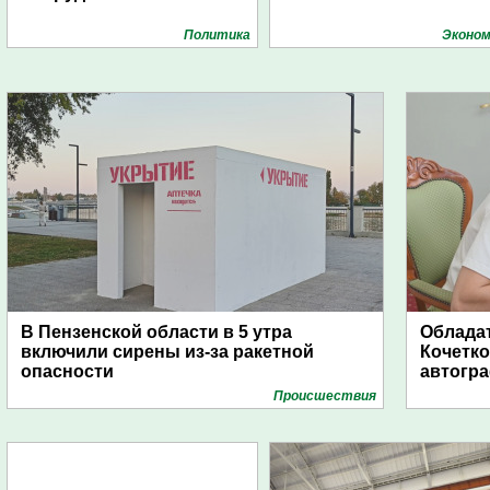
Политика
Эконом
В Пензенской области в 5 утра
Обладат
включили сирены из-за ракетной
Кочетко
опасности
автогр
Проиcшествия