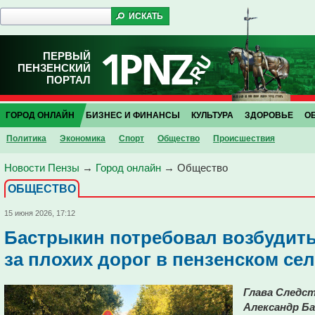
ПЕРВЫЙ
ПЕНЗЕНСКИЙ
ПОРТАЛ
ГОРОД ОНЛАЙН
БИЗНЕС И ФИНАНСЫ
КУЛЬТУРА
ЗДОРОВЬЕ
О
Политика
Экономика
Спорт
Общество
Проиcшествия
Новости Пензы
→
Город онлайн
→
Общество
ОБЩЕСТВО
15 июня 2026, 17:12
Бастрыкин потребовал возбудить
за плохих дорог в пензенском се
Глава Следс
Александр Б