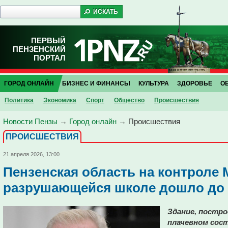
ПЕРВЫЙ
ПЕНЗЕНСКИЙ
ПОРТАЛ
ГОРОД ОНЛАЙН
БИЗНЕС И ФИНАНСЫ
КУЛЬТУРА
ЗДОРОВЬЕ
О
Политика
Экономика
Спорт
Общество
Проиcшествия
Новости Пензы
→
Город онлайн
→
Проиcшествия
ПРОИCШЕСТВИЯ
21 апреля 2026, 13:00
Пензенская область на контроле 
разрушающейся школе дошло до
Здание, постро
плачевном сос