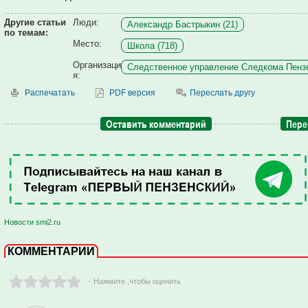
Другие статьи
Люди:
Александр Бастрыкин (21)
по темам:
Место:
Школа (718)
Организаци
Следственное управление Следкома Пензе
я:
Распечатать
PDF версия
Переслать другу
Оставить комментарий
Пере
Новости smi2.ru
КОММЕНТАРИИ
- Нажмите ,чтобы оценить