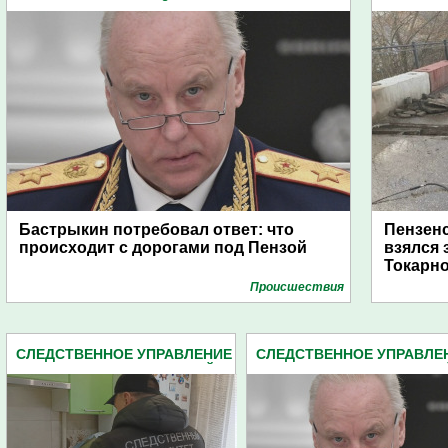
ПЕНЗЕНСКОЙ ОБЛАСТИ (2162)
П
Бастрыкин потребовал ответ: что
Пензенс
происходит с дорогами под Пензой
взялся 
Токарн
Проиcшествия
СЛЕДСТВЕННОЕ УПРАВЛЕНИЕ
СЛЕДСТВЕННОЕ УПРАВЛЕ
СЛЕДКОМА ПЕНЗЕНСКОЙ
СЛЕДКОМА ПЕНЗЕНСКО
ОБЛАСТИ (2162)
ОБЛАСТИ (2162)