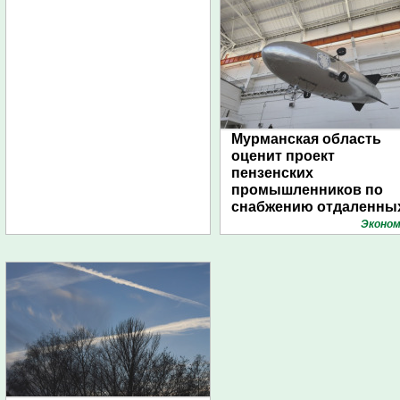
Мурманская область
оценит проект
пензенских
промышленников по
снабжению отдаленны
поселений с помощью
Эконом
дирижаблей