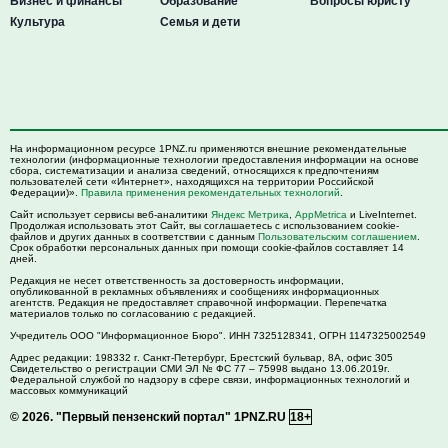
Бизнес и финансы
Образование
Вопросы юристу
Культура
Семья и дети
На информационном ресурсе 1PNZ.ru применяются внешние рекомендательные
технологии (информационные технологии предоставления информации на основе
сбора, систематизации и анализа сведений, относящихся к предпочтениям
пользователей сети «Интернет», находящихся на территории Российской
Федерации)».
Правила применения рекомендательных технологий
.
Сайт использует сервисы веб-аналитики
Яндекс Метрика
,
AppMetrica
и LiveInternet.
Продолжая использовать этот Сайт, вы соглашаетесь с использованием cookie-
файлов и других данных в соответствии с данным
Пользовательским соглашением
.
Срок обработки персональных данных при помощи cookie-файлов составляет 14
дней.
Редакция не несет ответственность за достоверность информации,
опубликованной в рекламных объявлениях и сообщениях информационных
агентств. Редакция не предоставляет справочной информации. Перепечатка
материалов только по согласованию с редакцией.
Учредитель ООО "Информационное Бюро". ИНН 7325128341, ОГРН 1147325002549
Адрес редакции:
198332
г. Санкт-Петербург,
Брестский бульвар, 8А, офис 305
Свидетельство о регистрации СМИ ЭЛ № ФС 77 – 75998 выдано 13.06.2019г.
Федеральной службой по надзору в сфере связи, информационных технологий и
массовых коммуникаций
© 2026.
"Первый пензенский портал" 1PNZ.RU
18+