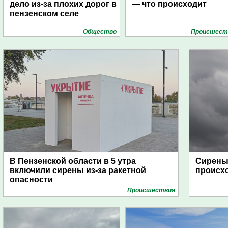
дело из-за плохих дорог в
— что происходит
пензенском селе
Общество
Проиcшест
В Пензенской области в 5 утра
Сирены 
включили сирены из-за ракетной
происх
опасности
Проиcшествия