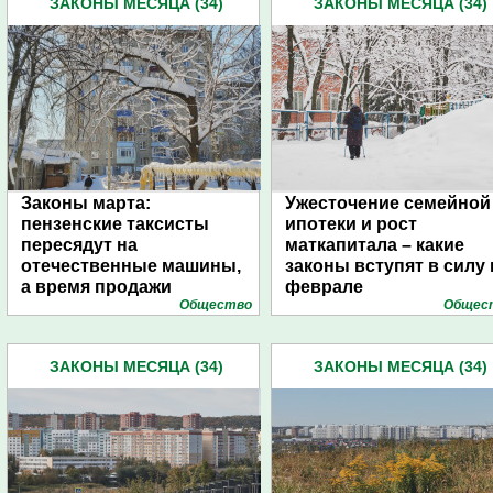
ЗАКОНЫ МЕСЯЦА (34)
ЗАКОНЫ МЕСЯЦА (34)
Законы марта:
Ужесточение семейной
пензенские таксисты
ипотеки и рост
пересядут на
маткапитала – какие
отечественные машины,
законы вступят в силу 
а время продажи
феврале
Общество
Общес
алкоголя сократится
ЗАКОНЫ МЕСЯЦА (34)
ЗАКОНЫ МЕСЯЦА (34)