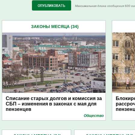
Максимальная длина сообщения 600 си
ЗАКОНЫ МЕСЯЦА (34)
Списание старых долгов и комиссия за
Блокиро
СБП – изменения в законах с мая для
рассроч
пензенцев
пензенц
Общество