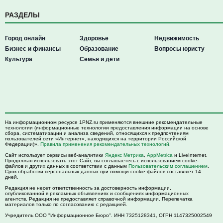
РАЗДЕЛЫ
Город онлайн
Здоровье
Недвижимость
Бизнес и финансы
Образование
Вопросы юристу
Культура
Семья и дети
На информационном ресурсе 1PNZ.ru применяются внешние рекомендательные
технологии (информационные технологии предоставления информации на основе
сбора, систематизации и анализа сведений, относящихся к предпочтениям
пользователей сети «Интернет», находящихся на территории Российской
Федерации)».
Правила применения рекомендательных технологий
.
Сайт использует сервисы веб-аналитики
Яндекс Метрика
,
AppMetrica
и LiveInternet.
Продолжая использовать этот Сайт, вы соглашаетесь с использованием cookie-
файлов и других данных в соответствии с данным
Пользовательским соглашением
.
Срок обработки персональных данных при помощи cookie-файлов составляет 14
дней.
Редакция не несет ответственность за достоверность информации,
опубликованной в рекламных объявлениях и сообщениях информационных
агентств. Редакция не предоставляет справочной информации. Перепечатка
материалов только по согласованию с редакцией.
Учредитель ООО "Информационное Бюро". ИНН 7325128341, ОГРН 1147325002549