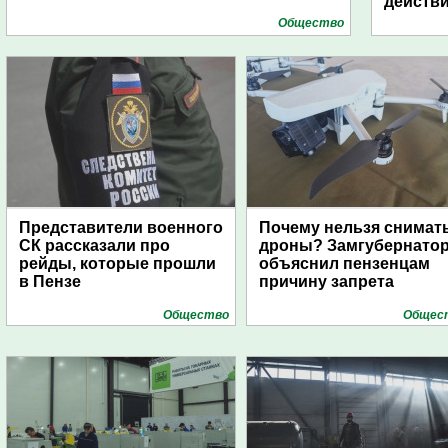
действ
Общество
Представители военного
Почему нельзя снимат
СК рассказали про
дроны? Замгубернато
рейды, которые прошли
объяснил пензенцам
в Пензе
причину запрета
Общество
Общес