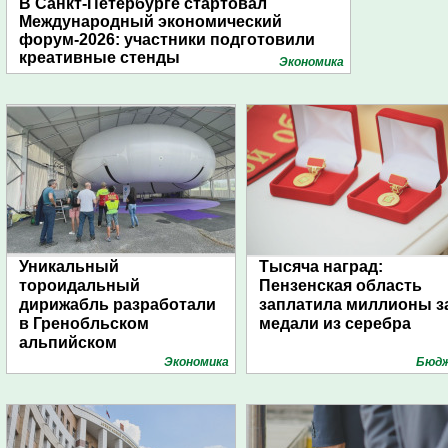
В Санкт-Петербурге стартовал
Международный экономический
форум-2026: участники подготовили
креативные стенды
Экономика
Уникальный
Тысяча наград:
тороидальный
Пензенская область
дирижабль разработали
заплатила миллионы з
в Гренобльском
медали из серебра
альпийском
университете
Экономика
Бюд