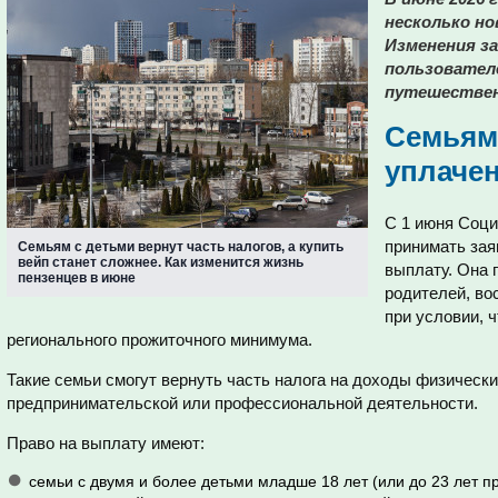
несколько н
Изменения з
пользователе
путешествен
Семьям
уплаче
С 1 июня Соц
принимать зая
Семьям с детьми вернут часть налогов, а купить
вейп станет сложнее. Как изменится жизнь
выплату. Она
пензенцев в июне
родителей, во
при условии, 
регионального прожиточного минимума.
Такие семьи смогут вернуть часть налога на доходы физически
предпринимательской или профессиональной деятельности.
Право на выплату имеют:
семьи с двумя и более детьми младше 18 лет (или до 23 лет п