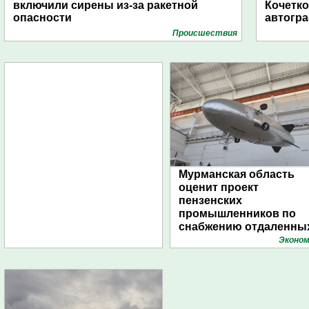
включили сирены из-за ракетной
Кочетко
опасности
автогр
Проиcшествия
Мурманская область
оценит проект
пензенских
промышленников по
снабжению отдаленны
поселений с помощью
Эконом
дирижаблей