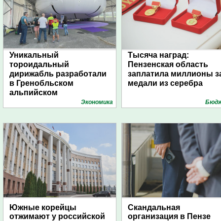
Уникальный
Тысяча наград:
тороидальный
Пензенская область
дирижабль разработали
заплатила миллионы з
в Гренобльском
медали из серебра
альпийском
университете
Экономика
Бюд
Южные корейцы
Скандальная
отжимают у российской
организация в Пензе