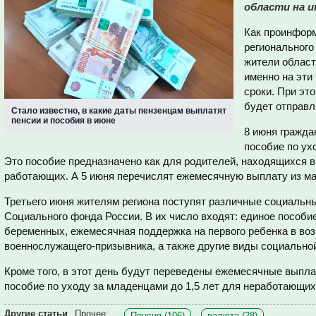
области на и
Как проинформ
регионального
жители област
именно на эти
сроки. При это
будет отправл
Стало известно, в какие даты пензенцам выплатят
пенсии и пособия в июне
8 июня гражда
пособие по ух
Это пособие предназначено как для родителей, находящихся в 
работающих. А 5 июня перечислят ежемесячную выплату из ма
Третьего июня жителям региона поступят различные социальн
Социального фонда России. В их число входят: единое пособие
беременных, ежемесячная поддержка на первого ребенка в возр
военнослужащего-призывника, а также другие виды социально
Кроме того, в этот день будут переведены ежемесячные выпла
пособие по уходу за младенцами до 1,5 лет для неработающих
Другие статьи
Прочее:
Пенсия (106)
валюта (28)