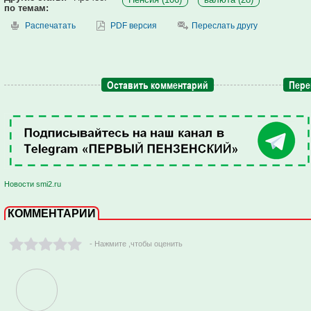
по темам:
Распечатать
PDF версия
Переслать другу
Оставить комментарий
Пере
Новости smi2.ru
КОММЕНТАРИИ
- Нажмите ,чтобы оценить