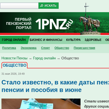
ПЕРВЫЙ
ПЕНЗЕНСКИЙ
ПОРТАЛ
ГОРОД ОНЛАЙН
БИЗНЕС И ФИНАНСЫ
КУЛЬТУРА
ЗДОРОВЬЕ
О
Политика
Экономика
Спорт
Общество
Проиcшествия
Новости Пензы
→
Город онлайн
→
Общество
ОБЩЕСТВО
31 мая 2026, 19:49
Стало известно, в какие даты пе
пенсии и пособия в июне
Стали извес
других соци