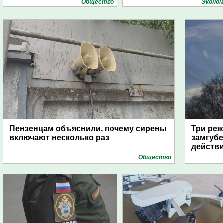
Общество
Эконом
Пензенцам объяснили, почему сирены
Три реж
включают несколько раз
замгубе
действ
Общество