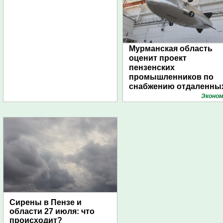
Мурманская область
оценит проект
пензенских
промышленников по
снабжению отдаленны
поселений с помощью
Эконом
дирижаблей
Сирены в Пензе и
области 27 июля: что
происходит?