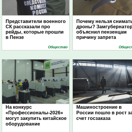
Представители военного
Почему нельзя снимат
СК рассказали про
дроны? Замгубернато
рейды, которые прошли
объяснил пензенцам
в Пензе
причину запрета
Общество
Общес
На конкурс
Машиностроение в
«Профессионалы-2026»
России пошло в рост з
могут закупить китайское
счет госзаказа
оборудование