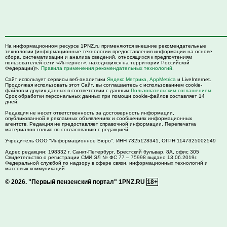
На информационном ресурсе 1PNZ.ru применяются внешние рекомендательные
технологии (информационные технологии предоставления информации на основе
сбора, систематизации и анализа сведений, относящихся к предпочтениям
пользователей сети «Интернет», находящихся на территории Российской
Федерации)».
Правила применения рекомендательных технологий
.
Сайт использует сервисы веб-аналитики
Яндекс Метрика
,
AppMetrica
и LiveInternet.
Продолжая использовать этот Сайт, вы соглашаетесь с использованием cookie-
файлов и других данных в соответствии с данным
Пользовательским соглашением
.
Срок обработки персональных данных при помощи cookie-файлов составляет 14
дней.
Редакция не несет ответственность за достоверность информации,
опубликованной в рекламных объявлениях и сообщениях информационных
агентств. Редакция не предоставляет справочной информации. Перепечатка
материалов только по согласованию с редакцией.
Учредитель ООО "Информационное Бюро". ИНН 7325128341, ОГРН 1147325002549
Адрес редакции:
198332
г. Санкт-Петербург,
Брестский бульвар, 8А, офис 305
Свидетельство о регистрации СМИ ЭЛ № ФС 77 – 75998 выдано 13.06.2019г.
Федеральной службой по надзору в сфере связи, информационных технологий и
массовых коммуникаций
© 2026.
"Первый пензенский портал" 1PNZ.RU
18+