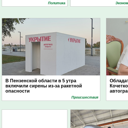
Политика
Эконом
В Пензенской области в 5 утра
Обладат
включили сирены из-за ракетной
Кочетко
опасности
автогр
Проиcшествия