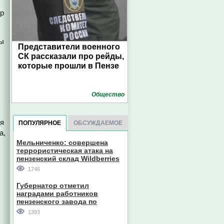
др
ты
Представители военного
СК рассказали про рейды,
которые прошли в Пензе
Общество
ия
ПОПУЛЯРНОЕ
ОБСУЖДАЕМОЕ
а,
Мельниченко: совершена
террористическая атака на
пензенский склад Wildberries
1746
В
Губернатор отметил
наградами работников
пензенского завода по
производству станков
1393