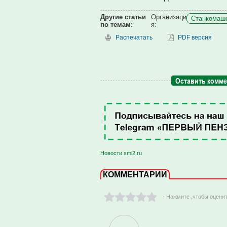
Другие статьи
Организаци
Станкомашс
по темам:
я:
Распечатать
PDF версия
Оставить комм
Новости smi2.ru
КОММЕНТАРИИ
- Нажмите ,чтобы оцени