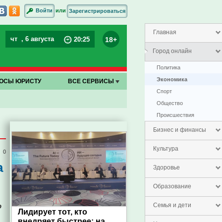
или
Войти
Зарегистрироваться
Главная
чт
, 6 августа
18+
20
:
25
Город онлайн
Политика
Экономика
ОСЫ ЮРИСТУ
ВСЕ СЕРВИСЫ
Спорт
Общество
Проиcшествия
Бизнес и финансы
Культура
0
а
Здоровье
Образование
о
Семья и дети
Лидирует тот, кто
внедряет быстрее: на