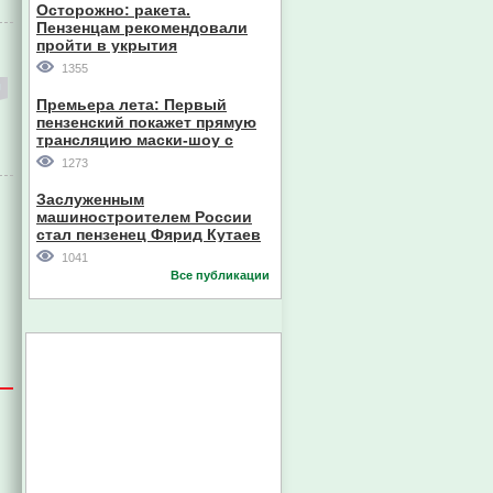
Осторожно: ракета.
Пензенцам рекомендовали
пройти в укрытия
1355
Премьера лета: Первый
пензенский покажет прямую
трансляцию маски-шоу с
участием компании из Южной
1273
Кореи
Заслуженным
машиностроителем России
стал пензенец Фярид Кутаев
1041
Все публикации