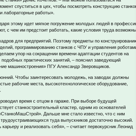
омент спуститься в цех, чтобы посмотреть конструкцию станко
ти лабораторные работы».
одаря этому идет мягкое погружение молодых людей в професси
т, с чем им предстоит работать, какие условия труда возможны
 кадров для предприятий. Поэтому предметы по конструировани
зделий, программированию станков с ЧПУ и управления роботам
елаем упор на сокращении времени адаптации студентов на
х подобных практических занятий, – пояснил заведующий
ание машиностроения» ПГУ Александр Зверовщиков.
ронний. Чтобы заинтересовать молодежь, на заводах должны
истые рабочие места, высокотехнологическое оборудование,
.
проводил время с отцом в гараже. При выборе будущей
йствует станкостроительный кластер, одним из основателей
 «СтанкоМашСтрой». Дальше мне стало известно, что с ним
т трудоустраивающихся туда выпускников достаточно высокий.
 карьеру и реализовать себя», – считает первокурсник Леонид