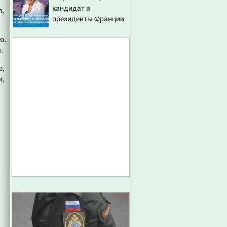
кандидат в
в,
президенты Франции:
биография, личная
ю.
жизнь, как относится
.
к России и Украине,
прогноз на выборы
ю,
президента Франции
и,
2027, последние
новости