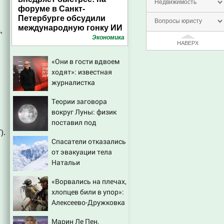
Недвижимость
форуме в Санкт-
Петербурге обсудили
Вопросы юристу
международную гонку ИИ
,
Экономика
НАВЕРХ
«Они в гости вдвоем
ходят»: известная
журналистка
подтвердила роман
Теории заговора
Бондарчука и
вокруг Луны: физик
Исаковой
поставил под
).
сомнение снимки
Спасатели отказались
NASA
от эвакуации тела
Натальи
Наговицыной с
«Ворвались на плечах,
семитысячника
хлопцев били в упор»:
Алексеево-Дружковка
стала могильником
Марин Ле Пен,
для «птах Мадьяра»