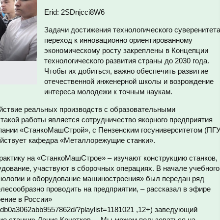
Erid: 2SDnjcci8W6
Задачи достижения технологического суверенитета
переход к инновационно ориентированному
экономическому росту закреплены в Концепции
технологического развития страны до 2030 года.
Чтобы их добиться, важно обеспечить развитие
отечественной инженерной школы и возрождение
интереса молодежи к точным наукам.
йствие реальных производств с образовательными
 такой работы является сотрудничество якорного предприятия
мпании «СтанкоМашСтрой», с Пензенским госуниверситетом (ПГУ
действует кафедра «Металлорежущие станки».
рактику на «СтанкоМашСтрое» – изучают конструкцию станков,
удование, участвуют в сборочных операциях. В начале учебного
нологии и оборудование машиностроения» был передан ряд
лесообразно проводить на предприятии, – рассказал в эфире
ение в России»
791db0a3062abb9557862d/?playlist=1181021 ,12+) заведующий
 станки» Денис Кочетков. – Мы можем пользоваться на