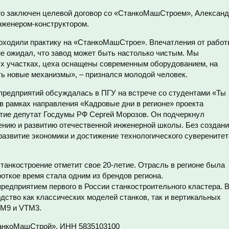
рого заключен целевой договор со «СтанкоМашСтроем», Алексан
нженером-конструктором.
роходили практику на «СтанкоМашСтрое». Впечатления от рабо
не ожидал, что завод может быть настолько чистым. Мы
х участках, цеха оснащены современным оборудованием, на
ть новые механизмы», – признался молодой человек.
 предприятий обсуждалась в ПГУ на встрече со студентами «Ты
в рамках направления «Кадровые дни в регионе» проекта
стие депутат Госдумы РФ Сергей Морозов. Он подчеркнул
нию и развитию отечественной инженерной школы. Без создан
азвитие экономики и достижение технологического суверенитет
станкостроение отметит свое 20-летие. Отрасль в регионе была
роткое время стала одним из брендов региона.
едприятием первого в России станкостроительного кластера. 
дство как классических моделей станков, так и вертикальных
TM9 и VTM3.
анкоМашСтрой», ИНН 5835103100