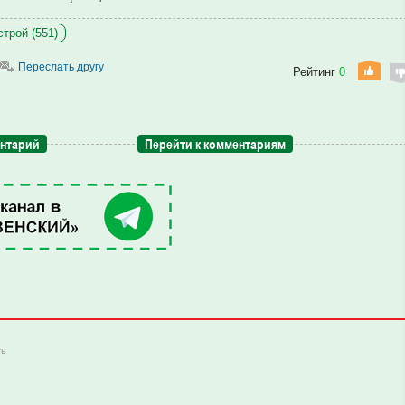
трой (551)
Переслать другу
Рейтинг
0
ентарий
Перейти к комментариям
ть