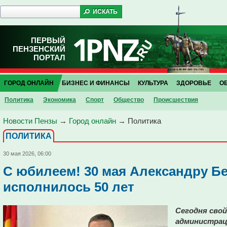
ПЕРВЫЙ
ПЕНЗЕНСКИЙ
ПОРТАЛ
ГОРОД ОНЛАЙН
БИЗНЕС И ФИНАНСЫ
КУЛЬТУРА
ЗДОРОВЬЕ
О
Политика
Экономика
Спорт
Общество
Проиcшествия
Новости Пензы
→
Город онлайн
→
Политика
ПОЛИТИКА
30 мая 2026, 06:00
С юбилеем! 30 мая Александру Б
исполнилось 50 лет
Сегодня свой
администрац