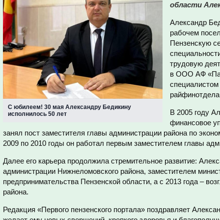
области Алек
Александр Бед
рабочем посел
Пензенскую с
специальности
трудовую деят
в ООО АФ «Пар
специалистом 
райфинотдела
С юбилеем! 30 мая Александру Бедикину
В 2005 году А
исполнилось 50 лет
финансовое уп
занял пост заместителя главы администрации района по экон
2009 по 2010 годы он работал первым заместителем главы адм
Далее его карьера продолжила стремительное развитие: Алек
администрации Нижнеломовского района, заместителем минист
предпринимательства Пензенской области, а с 2013 года – во
района.
Редакция «Первого пензенского портала» поздравляет Алекса
желает ему новых свершений, крепкого здоровья и благополуч