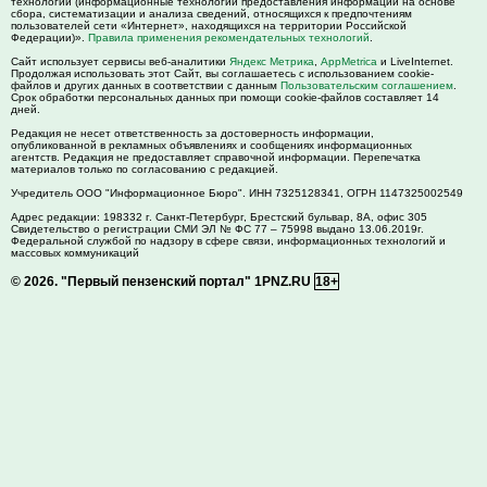
технологии (информационные технологии предоставления информации на основе
сбора, систематизации и анализа сведений, относящихся к предпочтениям
пользователей сети «Интернет», находящихся на территории Российской
Федерации)».
Правила применения рекомендательных технологий
.
Сайт использует сервисы веб-аналитики
Яндекс Метрика
,
AppMetrica
и LiveInternet.
Продолжая использовать этот Сайт, вы соглашаетесь с использованием cookie-
файлов и других данных в соответствии с данным
Пользовательским соглашением
.
Срок обработки персональных данных при помощи cookie-файлов составляет 14
дней.
Редакция не несет ответственность за достоверность информации,
опубликованной в рекламных объявлениях и сообщениях информационных
агентств. Редакция не предоставляет справочной информации. Перепечатка
материалов только по согласованию с редакцией.
Учредитель ООО "Информационное Бюро". ИНН 7325128341, ОГРН 1147325002549
Адрес редакции:
198332
г. Санкт-Петербург,
Брестский бульвар, 8А, офис 305
Свидетельство о регистрации СМИ ЭЛ № ФС 77 – 75998 выдано 13.06.2019г.
Федеральной службой по надзору в сфере связи, информационных технологий и
массовых коммуникаций
© 2026.
"Первый пензенский портал" 1PNZ.RU
18+