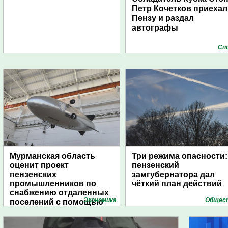
Петр Кочетков приехал
Пензу и раздал
автографы
Сп
Мурманская область
Три режима опасности:
оценит проект
пензенский
пензенских
замгубернатора дал
промышленников по
чёткий план действий
снабжению отдаленных
Экономика
Общес
поселений с помощью
дирижаблей