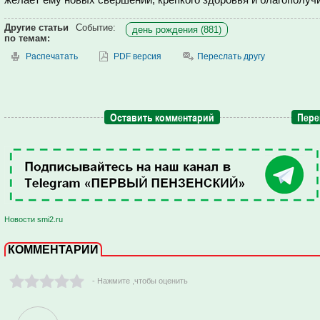
Другие статьи
Событие:
день рождения (881)
по темам:
Распечатать
PDF версия
Переслать другу
Оставить комментарий
Пере
Новости smi2.ru
КОММЕНТАРИИ
- Нажмите ,чтобы оценить