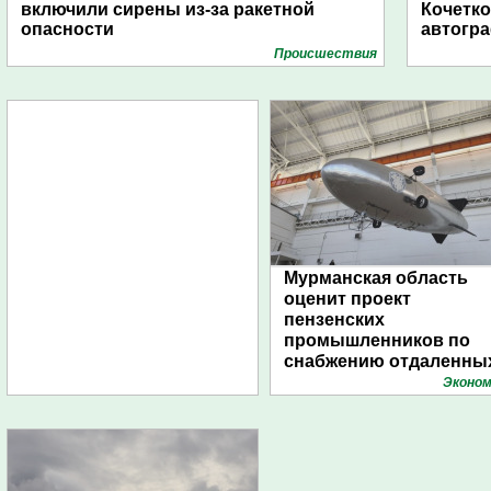
включили сирены из-за ракетной
Кочетко
опасности
автогр
Проиcшествия
Мурманская область
оценит проект
пензенских
промышленников по
снабжению отдаленны
поселений с помощью
Эконом
дирижаблей