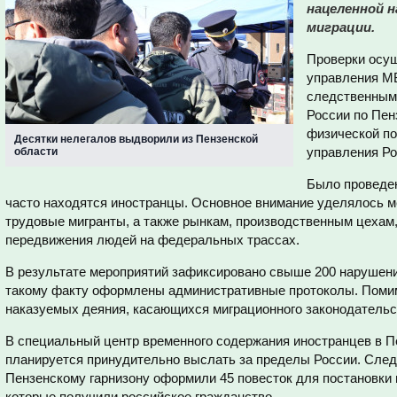
нацеленной 
миграции.
Проверки осу
управления М
следственным
России по Пенз
физической п
Десятки нелегалов выдворили из Пензенской
управления Ро
области
Было проведен
часто находятся иностранцы. Основное внимание уделялось м
трудовые мигранты, а также рынкам, производственным цехам
передвижения людей на федеральных трассах.
В результате мероприятий зафиксировано свыше 200 нарушен
такому факту оформлены административные протоколы. Помим
наказуемых деяния, касающихся миграционного законодательс
В специальный центр временного содержания иностранцев в П
планируется принудительно выслать за пределы России. След
Пензенскому гарнизону оформили 45 повесток для постановки 
которые получили российское гражданство.