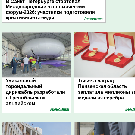
В Санкт-Петербурге стартовал
Международный экономический
форум-2026: участники подготовили
креативные стенды
Экономика
Уникальный
Тысяча наград:
тороидальный
Пензенская область
дирижабль разработали
заплатила миллионы з
в Гренобльском
медали из серебра
альпийском
университете
Экономика
Бюд