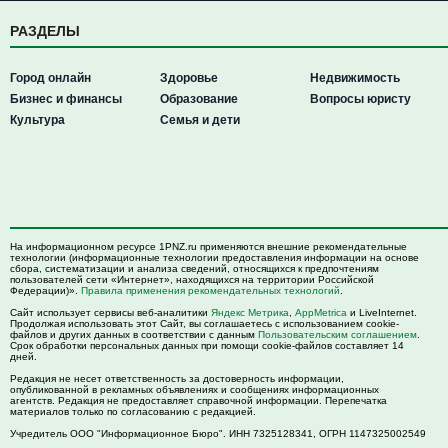
РАЗДЕЛЫ
Город онлайн
Здоровье
Недвижимость
Бизнес и финансы
Образование
Вопросы юристу
Культура
Семья и дети
На информационном ресурсе 1PNZ.ru применяются внешние рекомендательные
технологии (информационные технологии предоставления информации на основе
сбора, систематизации и анализа сведений, относящихся к предпочтениям
пользователей сети «Интернет», находящихся на территории Российской
Федерации)».
Правила применения рекомендательных технологий
.
Сайт использует сервисы веб-аналитики
Яндекс Метрика
,
AppMetrica
и LiveInternet.
Продолжая использовать этот Сайт, вы соглашаетесь с использованием cookie-
файлов и других данных в соответствии с данным
Пользовательским соглашением
.
Срок обработки персональных данных при помощи cookie-файлов составляет 14
дней.
Редакция не несет ответственность за достоверность информации,
опубликованной в рекламных объявлениях и сообщениях информационных
агентств. Редакция не предоставляет справочной информации. Перепечатка
материалов только по согласованию с редакцией.
Учредитель ООО "Информационное Бюро". ИНН 7325128341, ОГРН 1147325002549