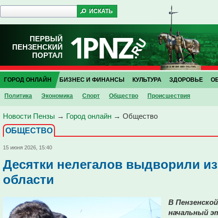
ПЕРВЫЙ
ПЕНЗЕНСКИЙ
ПОРТАЛ
ГОРОД ОНЛАЙН
БИЗНЕС И ФИНАНСЫ
КУЛЬТУРА
ЗДОРОВЬЕ
О
Политика
Экономика
Спорт
Общество
Проиcшествия
Новости Пензы
→
Город онлайн
→
Общество
ОБЩЕСТВО
15 июня 2026, 15:40
Десятки нелегалов выдворили из
области
В Пензенской
начальный эт