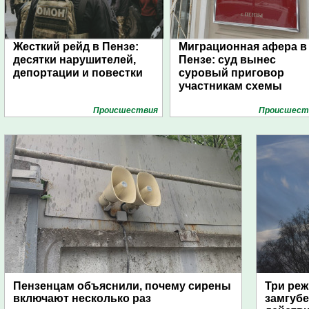
Жесткий рейд в Пензе:
Миграционная афера в
десятки нарушителей,
Пензе: суд вынес
депортации и повестки
суровый приговор
участникам схемы
Проиcшествия
Проиcшест
Пензенцам объяснили, почему сирены
Три реж
включают несколько раз
замгубе