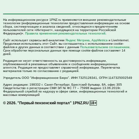
На информационном ресурсе 1PNZ.ru применяются внешние рекомендательные
технологии (информационные технологии предоставления информации на основе
сбора, систематизации и анализа сведений, относящихся к предпочтениям
пользователей сети «Интернет», находящихся на территории Российской
Федерации)».
Правила применения рекомендательных технологий
.
Сайт использует сервисы веб-аналитики
Яндекс Метрика
,
AppMetrica
и LiveInternet.
Продолжая использовать этот Сайт, вы соглашаетесь с использованием cookie-
файлов и других данных в соответствии с данным
Пользовательским соглашением
.
Срок обработки персональных данных при помощи cookie-файлов составляет 14
дней.
Редакция не несет ответственность за достоверность информации,
опубликованной в рекламных объявлениях и сообщениях информационных
агентств. Редакция не предоставляет справочной информации. Перепечатка
материалов только по согласованию с редакцией.
Учредитель ООО "Информационное Бюро". ИНН 7325128341, ОГРН 1147325002549
Адрес редакции:
198332
г. Санкт-Петербург,
Брестский бульвар, 8А, офис 305
Свидетельство о регистрации СМИ ЭЛ № ФС 77 – 75998 выдано 13.06.2019г.
Федеральной службой по надзору в сфере связи, информационных технологий и
массовых коммуникаций
© 2026.
"Первый пензенский портал" 1PNZ.RU
18+