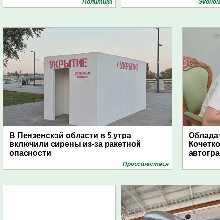
Политика
Эконом
В Пензенской области в 5 утра
Обладат
включили сирены из-за ракетной
Кочетко
опасности
автогр
Проиcшествия