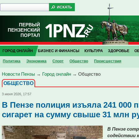
ПЕРВЫЙ
ПЕНЗЕНСКИЙ
ПОРТАЛ
ГОРОД ОНЛАЙН
БИЗНЕС И ФИНАНСЫ
КУЛЬТУРА
ЗДОРОВЬЕ
О
Политика
Экономика
Спорт
Общество
Проиcшествия
Новости Пензы
→
Город онлайн
→
Общество
ОБЩЕСТВО
3 июня 2026, 17:57
В Пензе полиция изъяла 241 000 
сигарет на сумму свыше 31 млн р
В Пензе сот
содействии к