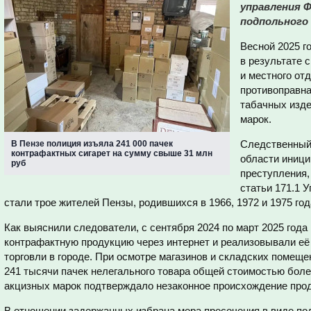
управления 
подпольного
Весной 2025 г
в результате 
и местного от
противоправна
табачных изде
марок.
Следственный
В Пензе полиция изъяла 241 000 пачек
контрафактных сигарет на сумму свыше 31 млн
области иници
руб
преступления,
статьи 171.1 
стали трое жителей Пензы, родившихся в 1966, 1972 и 1975 год
Как выяснили следователи, с сентября 2024 по март 2025 год
контрафактную продукцию через интернет и реализовывали её 
торговли в городе. При осмотре магазинов и складских помещ
241 тысячи пачек нелегального товара общей стоимостью боле
акцизных марок подтверждало незаконное происхождение про
В отношении задержанных избрана мера пресечения в виде под