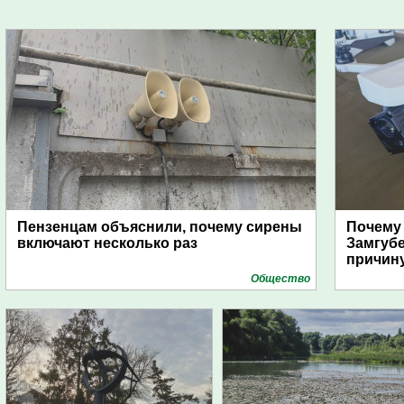
Пензенцам объяснили, почему сирены
Почему
включают несколько раз
Замгуб
причину
Общество