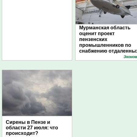
Мурманская область
оценит проект
пензенских
промышленников по
снабжению отдаленны
поселений с помощью
Эконом
дирижаблей
Сирены в Пензе и
области 27 июля: что
происходит?