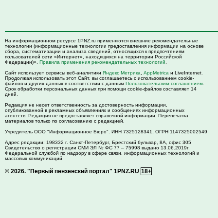
На информационном ресурсе 1PNZ.ru применяются внешние рекомендательные
технологии (информационные технологии предоставления информации на основе
сбора, систематизации и анализа сведений, относящихся к предпочтениям
пользователей сети «Интернет», находящихся на территории Российской
Федерации)».
Правила применения рекомендательных технологий
.
Сайт использует сервисы веб-аналитики
Яндекс Метрика
,
AppMetrica
и LiveInternet.
Продолжая использовать этот Сайт, вы соглашаетесь с использованием cookie-
файлов и других данных в соответствии с данным
Пользовательским соглашением
.
Срок обработки персональных данных при помощи cookie-файлов составляет 14
дней.
Редакция не несет ответственность за достоверность информации,
опубликованной в рекламных объявлениях и сообщениях информационных
агентств. Редакция не предоставляет справочной информации. Перепечатка
материалов только по согласованию с редакцией.
Учредитель ООО "Информационное Бюро". ИНН 7325128341, ОГРН 1147325002549
Адрес редакции:
198332
г. Санкт-Петербург,
Брестский бульвар, 8А, офис 305
Свидетельство о регистрации СМИ ЭЛ № ФС 77 – 75998 выдано 13.06.2019г.
Федеральной службой по надзору в сфере связи, информационных технологий и
массовых коммуникаций
© 2026.
"Первый пензенский портал" 1PNZ.RU
18+